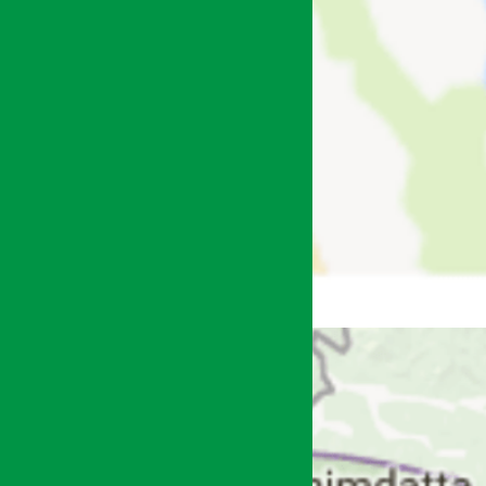
अर्थ सरोकार
९ असार २०७४, शुक्र