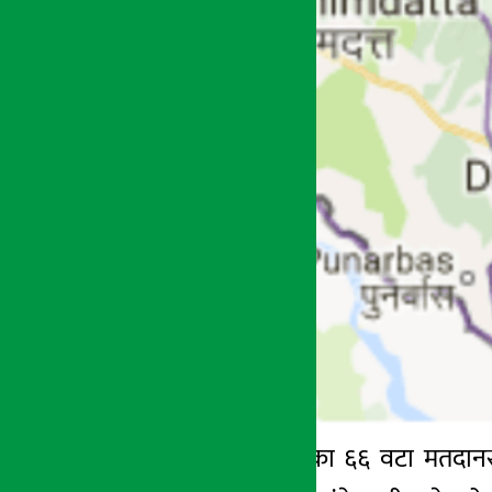
कञ्चनपुर । कञ्चनपुरका ६६ वटा मतदा