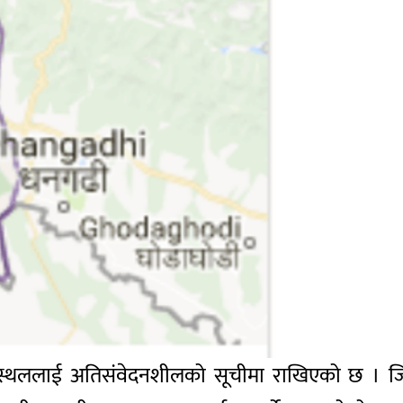
नस्थललाई अतिसंवेदनशीलको सूचीमा राखिएको छ । जिल