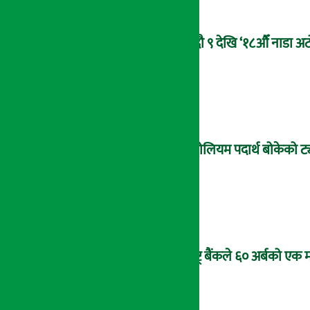
भदौ ९ देखि ‘१८औँ नाडा अटो
पेट्रोलियम पदार्थ बोकेको ट्
राष्ट्र बैंकले ६० अर्बको एक 