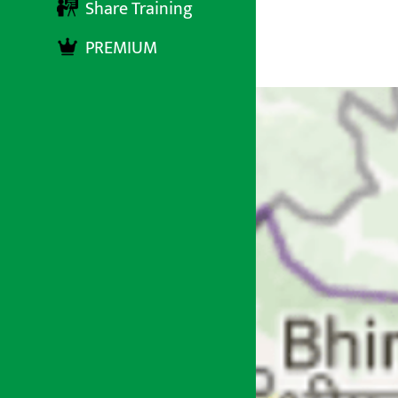
Share Training
PREMIUM
अर्थ सरोकार
९ असार २०७४, शुक्रबार ०९:२५