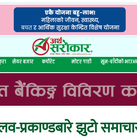
ुरा
सेयर बजार
कर्पोरेट
मोटर गाडी
सुन-चाँदीको भाउ
अन
व-प्रकाण्डबारे झुटो समाचा