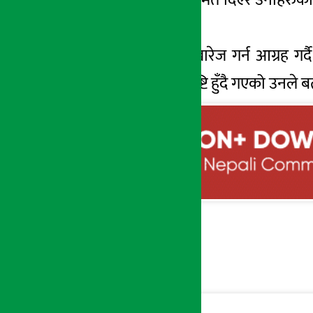
गरे ।
यस्तो चुनावलाई खारेज गर्न आग्रह ग
उद्घोष झन झन पुष्टि हुँदै गएको उनले ब