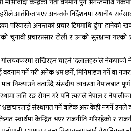
पामा माओवादी केन्द्रका नेता वर्षमान पुन अनन्तमाथि नेकप
 प्रहरीले आतंकित भएर अनन्तकै निर्देशनमा स्थानीय सर
हिदका परिवारले अनन्तको प्रचार टिममाथि ढुंगा हानेको
तको चुनावी प्रचारप्रसार टोली र उनको सुरक्षामा गएको
को गोलचक्करमा राखिरहन चाहने ‘दलालहरु’ले नेकपाको नेतृत
बदनाम गर्ने गरी अनेक भ्रम छर्ने, मिनिमाइज गर्ने वा नजरअ
द्व मात्र निम्त्याउने बताउँदै संसदीय व्यवस्था नेपालबा
मा जति रङ रोगन गरे पनि त्यसले नेपाल र नेपालीका पर
भ्रष्टाचारलाई संस्थागत गर्ने बाहेक अरु केही नगर्ने उनले द
क्तिगत स्वार्थमा केन्द्रित भएर राजनीति गरिरहेको र र
 मनोमानी र भ्रष्टाचारजन्य क्रियाकलापलाई वैधानिकता न