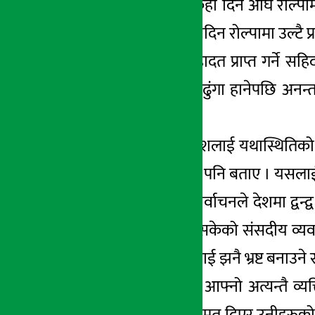
प्रवक्ता प्रकाण्डले केही दिन अघि रोल्
भएको बताए । त्यसदिन रोल्पामा उल्टै
जनयुद्धकालमा सहादत प्राप्त गर्ने स
गराए । स्थानीयले ढुंगा हानेपछि अनन्
बताए ।
प्रवक्ता प्रकाण्डले देशलाई यथास्थिति
कुरा थाहा पाउनुपर्ने पनि बताए । यसलाई 
वर्तमान संसदीय निर्वाचनले देशमा द्वन्
उनले असफल भइसकेको संसदीय व्यवस्था
चुनावले राजनीतिलाई झनै भ्रष्ट बनाउने र 
संसदवादी नेताहरु आफ्नो अत्यन्तै व्य
त्यस्ता नेताहरुलाई मत दिएर उनीहरुको