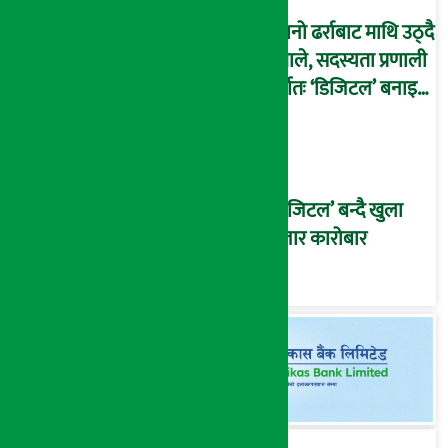
पुरानो ढर्राबाट माथि उठ्दै
एमाले, सदस्यता प्रणाली
पूर्णतः ‘डिजिटल’ बनाइने
!
‘डिजिटल’ बन्दै खुला
बजार कारोबार