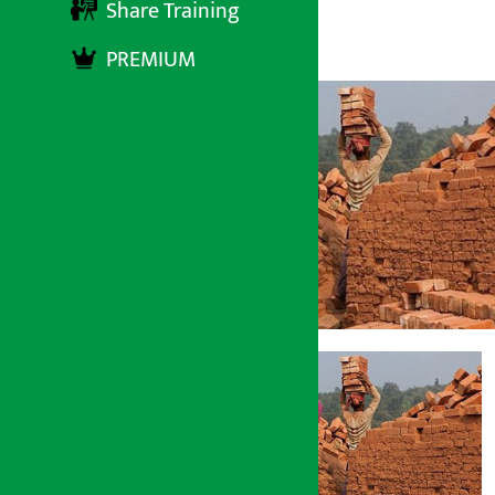
Share Training
अर्थ सरोकार
९ माघ २०७४, मंगलबार ०६:०५
PREMIUM
अर्थ सरोकार
९ माघ २०७४, मंगल