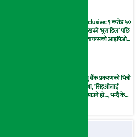
बदनियत बोकेर
कार्यविधि बनाएको
आरोप !
Exclusive: ९ करोड ५०
लाखको ‘घुस डिल’ पछि
रिलायन्सको आइपिओ
अनुमति दिएको
दाबीसहित अख्तियारमा
उजुरी !
प्रभु बैंक प्रकरणको भित्री
कथा, ‘सिइओलाई
फसाउने हो…, भन्दै के
मात्र गरेनन् मणिरामले ?,
अन्तत: आफैँ जाकिए’