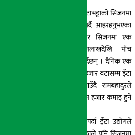
।
विगत पाँच वर्षदेखि इँटाभट्टाको सिजनमा
इँटा बनाउने कार्य गर्दै आइरहनुभएका
रामबहादुरका अनुसार सिजनमा एक
परिवारले रु तीनलाखदेखि पाँच
लाखसम्म कमाउने गर्दछन् । दैनिक एक
हजार २०० देखि दुई हजार वटासम्म इँटा
बनाउँदै आएको बताउँदै रामबहादुरले
दैनिक रु दुईदेखि तीन हजार कमाइ हुने
जानकारी दिए ।
आफूलाई आवश्यक पर्दा इँटा उद्योगले
पेश्कीसमेत दिने भएकाले पनि सिजनमा