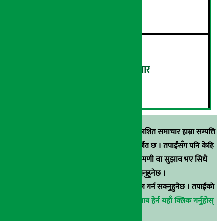
पूर्णतः ‘डिजिटल’ बनाइने !
५
‘डिजिटल’ बन्दै खुला बजार कारोबार
६
स्रोत खुलाइएका बाहेक अर्थ सरोकार डटकममा प्रकाशित समाचार हाम्रा सम्पत्ति
हुन् । कुनै पनि खालको पुन: प्रकाशन / प्रशारण बर्जित छ । तपाईंसँग पनि केहि
समाचार छन्, वा हाम्रा समाचारप्रति कुनै टिकाटिप्पणी वा सुझाव भए सिधै
९८५१००६६४८मा सम्पर्क गर्न सक्नुहुनेछ ।
वा
arthasarokarnews@gmail.com
मा ई-मेल गर्न सक्नुहुनेछ । तपाईंको
परिचय गोप्य राखिनेछ ।
अर्थ सरोकार समाचार प्रभाव हेर्न यहाँ क्लिक गर्नुहोस्
।