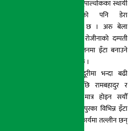
आइरहेको छ । सिन्धुपाल्चोकका स्थायी
बासिन्दा उनिहरुको पनि डेरा
च्याम्हसिंहमा रहेको छ । अरु बेला
ज्याला मजदूरी गर्ने रोजीनाको दम्पती
पनि इँटाभट्टाको सिजनमा इँटा बनाउने
कार्य गर्दै आइरहेको छ ।
दैनिक ज्याला मजदूरीमा भन्दा बढी
आम्दानी हुने भएपछि रामबहादुर र
रोजीनाको परिवार मात्र होइन सयौँ
परिवार यतिखेर भक्तपुरका विभिन्न इँटा
भट्टामा इँटा बनाउने कार्यमा तल्लीन छन्