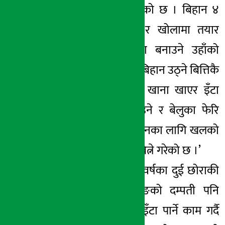
दैनिकी अचेल फेरिएको छ । बिहान ४
बज्दा नबज्दै उठ्ने र खोलामा तयार
रहेको माटोबाट इँटा बनाउने उहाँको
दिनचर्या रहेको छ । ‘बिहान उठ्ने बित्तिकै
इँटा बनाउने, दिउँसो खाना खाएर इँटा
सुकाउने, चाङ लगाउने र बेलुका फेरि
भोलि पल्ट इँटा बनाउनका लागि खलको
सरसफाइ गरेर दिन बित्ने गरेको छ ।’
त्यसैगरी, सात र दुई वर्षका दुई छोराकी
आमा रोजिना तामाङको दम्पती पनि
विगत तीन वर्षदेखि इँटा पार्ने काम गर्दै