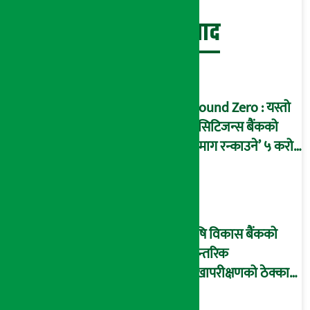
बेथिति मुर्दाबाद
Ground Zero : यस्तो
छ सिटिजन्स बैंकको
‘दिमाग रन्काउने’ ५ करोड
घोटालाको नालीबेली,
आइडी नम्बर २२७४
माष्टरमाइन्ड !
कृषि विकास बैंकको
आन्तरिक
लेखापरीक्षणको ठेक्का
प्रक्रिया पनि ‘विवाद’मा,