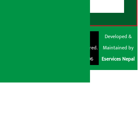
RSS Feed
© Shubham Media
Artha Sarokar®
Developed &
Pvt. Ltd. All Rights
Trademark Registered.
Maintained by
Reserved 2026.
Regd. No. : 047796
Eservices Nepal