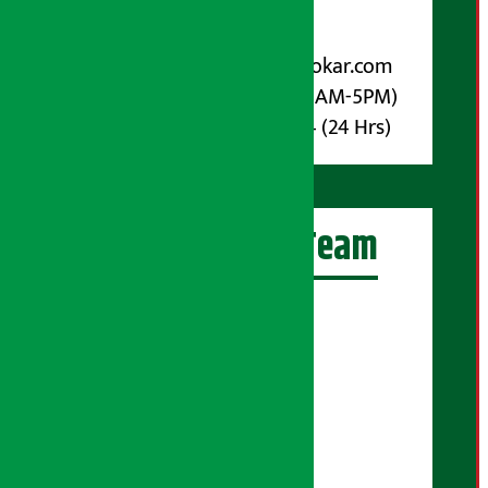
विज्ञापनका लागि:
Email :
info@arthasarokar.com
Phone : 9851017914 (10AM-5PM)
Whatsapp : 9851017914 (24 Hrs)
अर्थ सरोकार Team
प्रधान सम्पादक:
सुरज प्याकुरेल
कार्यकारी सम्पादक:
सुदर्शन श्रेष्ठ
बरिष्ठ सम्बाददाता:
सुप्रिया आचार्य