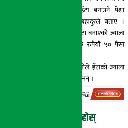
अन्य पेशा छाडेर इँटा बनाउने पेशा
अंगाल्ने गरेको रामबहादुरले बताए ।
रोजीनाका अनुसार इँटा बनाएको ज्याला
गतवर्ष प्रतिगोटा एक रुपैयाँ ५० पैसा
दिएको थियो ।
यसवर्ष भट्टा व्यवसायीले इँटाको ज्याला
भने निर्धारण गरेका छैनन् ।
प्रतिक्रिया दिनुहोस्