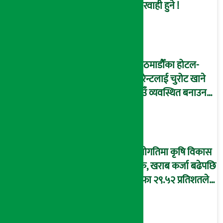
कारवाही हुने !
काठमाडौँका होटल-
रेष्टुरेन्टलाई चुरोट खाने
ठाउँ व्यवस्थित बनाउन
निर्देशन
उँधोगतिमा कृषि विकास
बैंक, खराब कर्जा बढेपछि
नाफा २९.५२ प्रतिशतले
घट्यो, ओरालो लाग्दै
इपिएस !