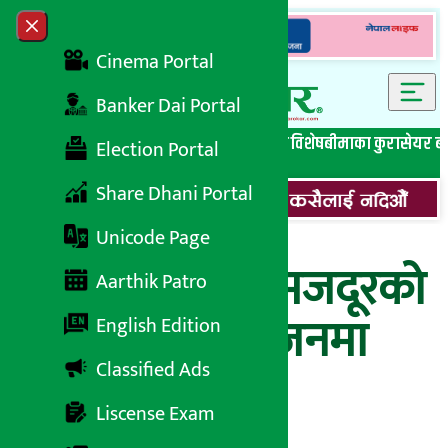
Skip to content
Close menu
Cinema Portal
Banker Dai Portal
सबै समाचार
बेथिति मुर्दाबाद
बैंकिङ विशेष
लघुवित्त विशेष
बीमाका कुरा
सेयर ब
Election Portal
Share Dhani Portal
Unicode Page
गरे के हुँदैन इँटा मजदूरको
Aarthik Patro
आम्दानी एकै सिजनमा
English Edition
Classified Ads
पाँच लाख !
Liscense Exam