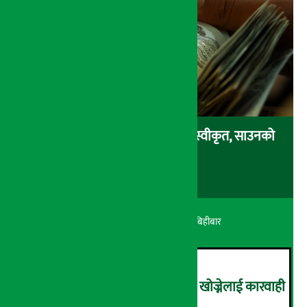
सरकारी कर्मचारीको नयाँ तलबमान स्वीकृत, साउनको
तलब बढेर आउँदै !
अर्थ सरोकार
२१ श्रावण २०८३, बिहीबार
नक्कली भूमिहीन बनेर जग्गा लिन खोज्नेलाई कारवाही
हुने !