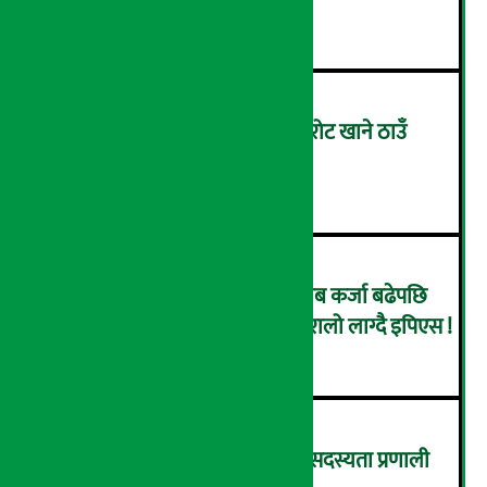
२
काठमाडौँका होटल-रेष्टुरेन्टलाई चुरोट खाने ठाउँ
व्यवस्थित बनाउन निर्देशन
३
उँधोगतिमा कृषि विकास बैंक, खराब कर्जा बढेपछि
नाफा २९.५२ प्रतिशतले घट्यो, ओरालो लाग्दै इपिएस !
४
पुरानो ढर्राबाट माथि उठ्दै एमाले, सदस्यता प्रणाली