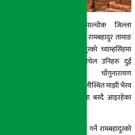
भक्तपुर – सिन्धुपाल्चोक जिल्ला
चौताराका ३७ वर्षीय रामबहादुर तामाङ
दम्पतीको डेरा भक्तपुरको च्याम्हसिंहमा
रहेको छ । तर अचेल उनिहरु दुई
सन्तानका साथ चाँगुनारायण
नगरपालिका–९, ताथलीस्थित माझी भैरव
इँटाभट्टाको झ्याउलीमा बस्दै आइरहेका
छन् ।
दैनिक ज्याला मजदूरी गर्ने रामबहादुरको