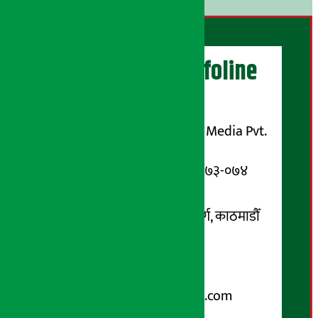
अर्थ सरोकार Infoline
सञ्चालक/ प्रकाशक
शुभम् मिडिया प्रालि (Shubham Media Pvt.
Ltd.)
सूचना विभाग दर्ता नम्बर : १३३-०७३-०७४
सम्पर्क ठेगाना:
कोटेश्वर-३२, बासुकी नगर मार्ग, काठमाडौँ
फोन नम्बर : ०१-५१९९१०८ /
९८५१००६६४८
Email:
arthasarokarnews@gmail.com
पोष्ट बक्स नम्बर : ४०७०