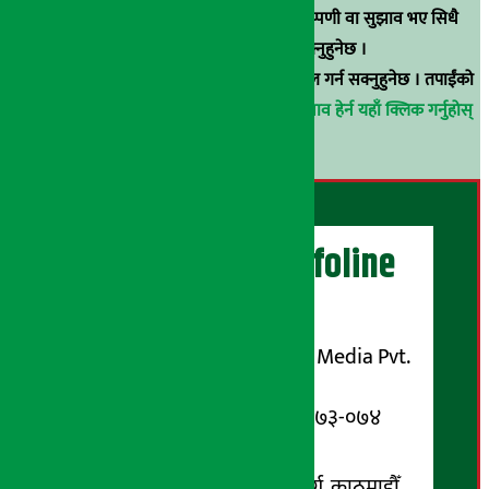
समाचार छन्, वा हाम्रा समाचारप्रति कुनै टिकाटिप्पणी वा सुझाव भए सिधै
९८५१००६६४८मा सम्पर्क गर्न सक्नुहुनेछ ।
वा
arthasarokarnews@gmail.com
मा ई-मेल गर्न सक्नुहुनेछ । तपाईंको
परिचय गोप्य राखिनेछ ।
अर्थ सरोकार समाचार प्रभाव हेर्न यहाँ क्लिक गर्नुहोस्
।
अर्थ सरोकार Infoline
सञ्चालक/ प्रकाशक
शुभम् मिडिया प्रालि (Shubham Media Pvt.
Ltd.)
सूचना विभाग दर्ता नम्बर : १३३-०७३-०७४
सम्पर्क ठेगाना:
कोटेश्वर-३२, बासुकी नगर मार्ग, काठमाडौँ