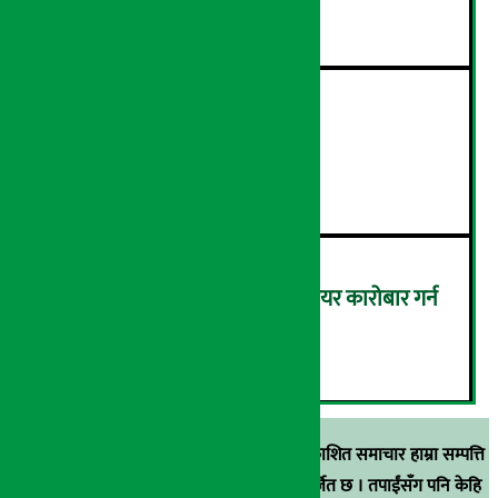
४
२१औँ ‘अडान डे’ सम्पन्न
५
बैठक चलिरहेका बेला सांसदले सेयर कारोबार गर्न
नपाउने !
६
स्रोत खुलाइएका बाहेक अर्थ सरोकार डटकममा प्रकाशित समाचार हाम्रा सम्पत्ति
हुन् । कुनै पनि खालको पुन: प्रकाशन / प्रशारण बर्जित छ । तपाईंसँग पनि केहि