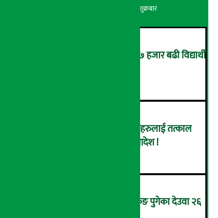
अर्थ सरोकार
२२ श्रावण २०८३, शुक्रबार
यसपाली कक्षा १२ को परीक्षामा ५७ हजार बढी विद्यार्थी
पास
२
नेपाल इन्भेष्टमेन्ट बैंकका संचालकहरुलाई तत्काल
पक्राउ नगर्न सर्वोच्चको अन्तरिम आदेश !
३
उपचारका लागि सिंगापुरबाट हङकङ पुगेका देउवा २६
गते स्वदेश फर्किदै !