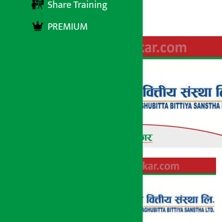
Share Training
अर्थ सरोकार
२५ माघ २०७४, बिहीबार ०६:५७
PREMIUM
अर्थ सरोकार
२५ माघ २०७४, बिही