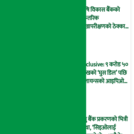
कृषि विकास बैंकको
आन्तरिक
लेखापरीक्षणको ठेक्का
प्रक्रिया पनि ‘विवाद’मा,
बदनियत बोकेर
कार्यविधि बनाएको
आरोप !
Exclusive: ९ करोड ५०
लाखको ‘घुस डिल’ पछि
रिलायन्सको आइपिओ
अनुमति दिएको
दाबीसहित अख्तियारमा
उजुरी !
प्रभु बैंक प्रकरणको भित्री
कथा, ‘सिइओलाई