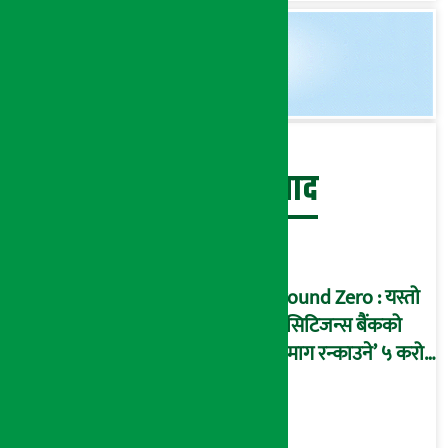
बेथिति मुर्दाबाद
Ground Zero : यस्तो
छ सिटिजन्स बैंकको
‘दिमाग रन्काउने’ ५ करोड
घोटालाको नालीबेली,
आइडी नम्बर २२७४
माष्टरमाइन्ड !