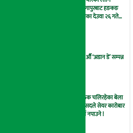
उपचारका लागि
सिंगापुरबाट हङकङ
पुगेका देउवा २६ गते
स्वदेश फर्किदै !
२१औँ ‘अडान डे’ सम्पन्न
बैठक चलिरहेका बेला
सांसदले सेयर कारोबार
गर्न नपाउने !