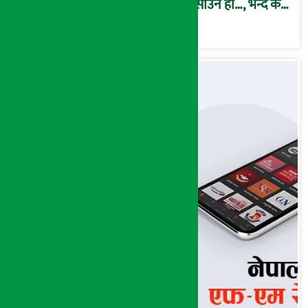
फसाउने हो…, भन्दै के
मात्र गरेनन् मणिरामले ?,
अन्तत: आफैँ जाकिए’