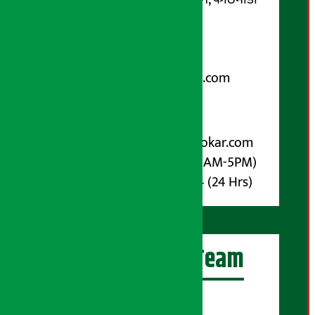
फोन नम्बर : ०१-५१९९१०८ /
९८५१००६६४८
Email:
arthasarokarnews@gmail.com
पोष्ट बक्स नम्बर : ४०७०
विज्ञापनका लागि:
Email :
info@arthasarokar.com
Phone : 9851017914 (10AM-5PM)
Whatsapp : 9851017914 (24 Hrs)
अर्थ सरोकार Team
प्रधान सम्पादक: