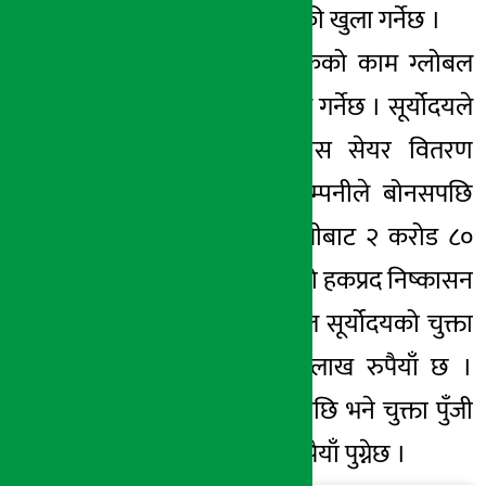
कम्पनीले हकप्रद बिक्री खुला गर्नेछ ।
यसमा बिक्री प्रबन्धकको काम ग्लोबल
आइएमई क्यापिटलले गर्नेछ । सूर्योदयले
यसअघि १९% बोनस सेयर वितरण
गरिसकेको छ । कम्पनीले बोनसपछि
कायम हुने चुक्ता पुँजीबाट २ करोड ८०
लाख रुपैयाँ बराबरको हकप्रद निष्कासन
गर्न लागेको हो । हाल सूर्योदयको चुक्ता
पुँजी ४ करोड ७६ लाख रुपैयाँ छ ।
७०% हकप्रद बिक्रीपछि भने चुक्ता पुँजी
७ करोड ५६ लाख रुपैयाँ पुग्नेछ ।