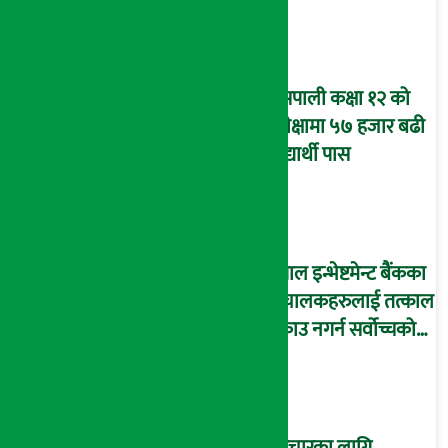
यसपाली कक्षा १२ को
परीक्षामा ५७ हजार बढी
विद्यार्थी पास
नेपाल इन्भेष्टमेन्ट बैंकका
संचालकहरुलाई तत्काल
पक्राउ नगर्न सर्वोच्चको
अन्तरिम आदेश !