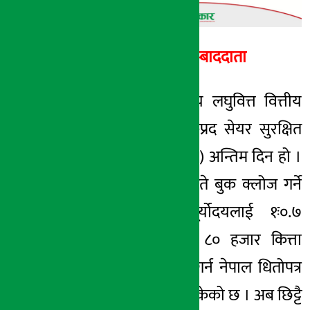
अर्थ सरोकार सम्बाददाता
काठमाडौं – सूर्योदय लघुवित्त वित्तीय
संस्थाको ७०% हकप्रद सेयर सुरक्षित
गर्ने बिहीबार(माघ २५) अन्तिम दिन हो ।
कम्पनीले माघ २६ गते बुक क्लोज गर्ने
भएको छ । सूर्योदयलाई १ः०.७
अनुपातमा २ लाख ८० हजार कित्ता
हकप्रद सेयर बिक्री गर्न नेपाल धितोपत्र
बोर्डले अनुमति दिइसकेको छ । अब छिट्टै