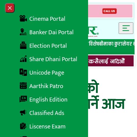
Skip to content
Close menu
Cinema Portal
Banker Dai Portal
सबै समाचार
बेथिति मुर्दाबाद
बैंकिङ विशेष
लघुवित्त विशेष
बीमाका कुरा
सेयर ब
Election Portal
Share Dhani Portal
Unicode Page
सूर्योदय लघुवित्तको
Aarthik Patro
हकप्रद सुरक्षित गर्ने आज
English Edition
Classified Ads
अन्तिम मिति
Liscense Exam