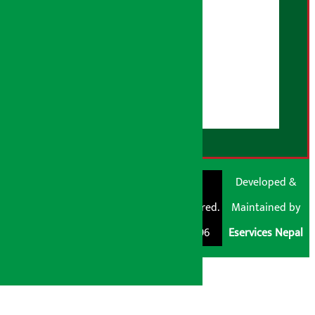
विज्ञापन नीति
AI नीति
हाम्रो बारेमा
युजर गाइडलाइन्स
डिस्क्लेमर नोट
RSS Feed
© Shubham Media
Artha Sarokar®
Developed &
Pvt. Ltd. All Rights
Trademark Registered.
Maintained by
Reserved 2026.
Regd. No. : 047796
Eservices Nepal