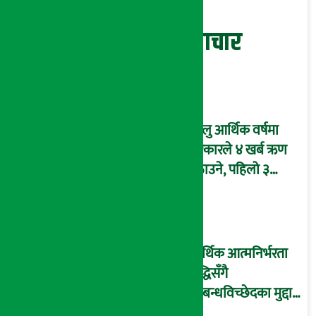
सम्बन्धित समाचार
चालु आर्थिक वर्षमा
सरकारले ४ खर्ब ऋण
उठाउने, पहिलो ३
महिनामै एक खर्ब
आन्तरिक ऋण उठाइँदै !
आर्थिक आत्मनिर्भरता
वृद्धिसँगै
सम्बन्धविच्छेदका मुद्दा
पनि बढे