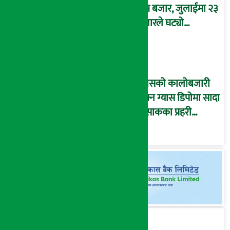
श्रम बजार, जुलाईमा २३
हजारले घट्यो
रोजगारीको संख्या
ग्यासको कालोबजारी
रोक्न ग्यास डिपोमा सादा
पोसाकका प्रहरी
परिचालन !