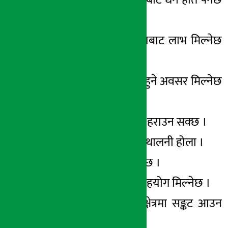
।
वृष –व्यापार व्यसायबाट लाभ मिल्नेछ
।
मिथुन – कार्यसिद्धि हुने अवसर मिल्नेछ
।
कर्कट – मालसामान हराउन सक्छ ।
सिंह – नयाँ कार्यको थालनी होला ।
कन्या – धनार्जन हुनेछ ।
तुला – आफन्तको सहयोग मिल्नेछ ।
वृश्चिक – आर्थिक क्षेत्रमा सङ्कट आउन
सक्छ ।