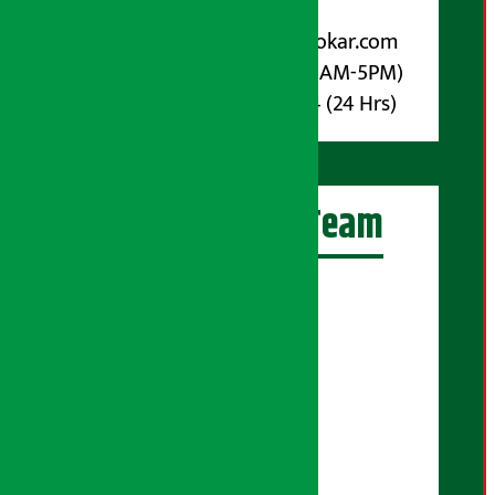
विज्ञापनका लागि:
Email :
info@arthasarokar.com
Phone : 9851017914 (10AM-5PM)
Whatsapp : 9851017914 (24 Hrs)
अर्थ सरोकार Team
प्रधान सम्पादक:
सुरज प्याकुरेल
कार्यकारी सम्पादक:
सुदर्शन श्रेष्ठ
बरिष्ठ सम्बाददाता:
सुप्रिया आचार्य