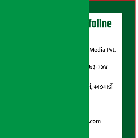
अर्थ सरोकार Infoline
सञ्चालक/ प्रकाशक
शुभम् मिडिया प्रालि (Shubham Media Pvt.
Ltd.)
सूचना विभाग दर्ता नम्बर : १३३-०७३-०७४
सम्पर्क ठेगाना:
कोटेश्वर-३२, बासुकी नगर मार्ग, काठमाडौँ
फोन नम्बर : ०१-५१९९१०८ /
९८५१००६६४८
Email:
arthasarokarnews@gmail.com
पोष्ट बक्स नम्बर : ४०७०