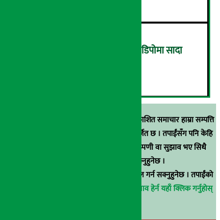
ग्यासको कालोबजारी रोक्न ग्यास डिपोमा सादा
पोसाकका प्रहरी परिचालन !
६
स्रोत खुलाइएका बाहेक अर्थ सरोकार डटकममा प्रकाशित समाचार हाम्रा सम्पत्ति
हुन् । कुनै पनि खालको पुन: प्रकाशन / प्रशारण बर्जित छ । तपाईंसँग पनि केहि
समाचार छन्, वा हाम्रा समाचारप्रति कुनै टिकाटिप्पणी वा सुझाव भए सिधै
९८५१००६६४८मा सम्पर्क गर्न सक्नुहुनेछ ।
वा
arthasarokarnews@gmail.com
मा ई-मेल गर्न सक्नुहुनेछ । तपाईंको
परिचय गोप्य राखिनेछ ।
अर्थ सरोकार समाचार प्रभाव हेर्न यहाँ क्लिक गर्नुहोस्
।