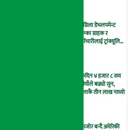
सांग्रिला डेभलपमेन्ट
बैंकका ग्राहक र
कर्मचारीलाई ट्रांक्यूलिटि
स्पामा छुट
एकैदिन ४ हजार ८ सय
रुपैयाँले बढ्यो सुन,
तोलाकै तीन लाख नाघ्यो
कमजोर बन्दै अमेरिकी