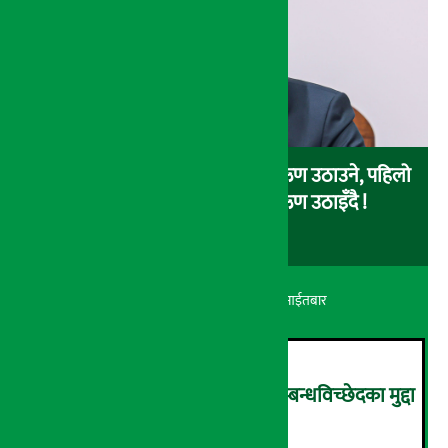
चालु आर्थिक वर्षमा सरकारले ४ खर्ब ऋण उठाउने, पहिलो
३ महिनामै एक खर्ब आन्तरिक ऋण उठाइँदै !
अर्थ सरोकार
२४ श्रावण २०८३, आईतबार
आर्थिक आत्मनिर्भरता वृद्धिसँगै सम्बन्धविच्छेदका मुद्दा
पनि बढे
२