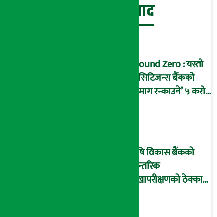
बेथिति मुर्दाबाद
Ground Zero : यस्तो
छ सिटिजन्स बैंकको
‘दिमाग रन्काउने’ ५ करोड
घोटालाको नालीबेली,
आइडी नम्बर २२७४
माष्टरमाइन्ड !
कृषि विकास बैंकको
आन्तरिक
लेखापरीक्षणको ठेक्का
प्रक्रिया पनि ‘विवाद’मा,
बदनियत बोकेर