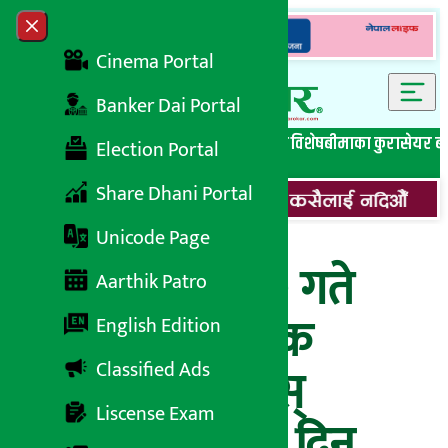
Skip to content
Close menu
Cinema Portal
Banker Dai Portal
सबै समाचार
बेथिति मुर्दाबाद
बैंकिङ विशेष
लघुवित्त विशेष
बीमाका कुरा
सेयर ब
Election Portal
Share Dhani Portal
Unicode Page
२०७७ मंसिर १७ गते
Aarthik Patro
बुधबारको ‘आर्थिक
English Edition
Classified Ads
राशिफल’, हेर्नुहोस्
Liscense Exam
तपाईको आजको दिन