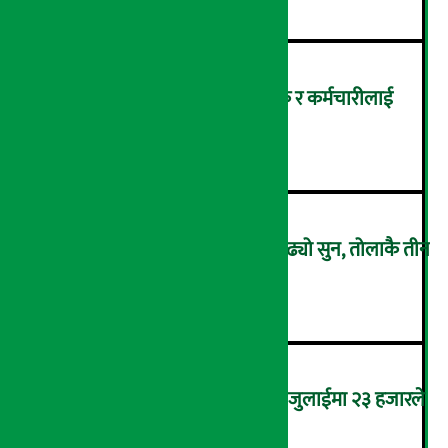
सांग्रिला डेभलपमेन्ट बैंकका ग्राहक र कर्मचारीलाई
ट्रांक्यूलिटि स्पामा छुट
३
एकैदिन ४ हजार ८ सय रुपैयाँले बढ्यो सुन, तोलाकै तीन
लाख नाघ्यो
४
कमजोर बन्दै अमेरिकी श्रम बजार, जुलाईमा २३ हजारले
घट्यो रोजगारीको संख्या
५