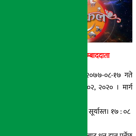
अर्थ सरोकार
१७ मंसिर २०७७, बुध
अर्थ सरोकार सम्बाददाता
काठमाडौँ । मिति २०७७-०८-१७ गते
बुधबार । डिसेम्बर ०२, २०२० । मार्ग
कृष्ण द्धितीया ।
सूर्योदय । ०६ : ३७ । सूर्यास्त। १७ : ०८
आजको राशिफल :
मेष – नसोचेको ठाउँबाट धन हात पर्नेछ