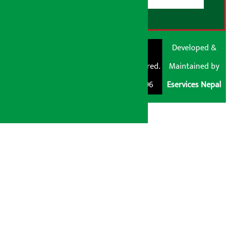
© Shubham Media
Artha Sarokar®
Developed &
Pvt. Ltd. All Rights
Trademark Registered.
Maintained by
Reserved 2026.
Regd. No. : 047796
Eservices Nepal