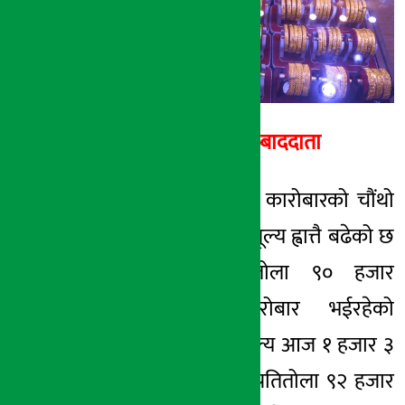
८ बैशाख २०७८, बुध
अर्थ सरोकार सम्बाददाता
काठमाडौं । साताको कारोबारको चौंथो
दिन बुधबार सुनको मूल्य ह्वात्तै बढेको छ
। मंगलबार प्रतितोला ९० हजार
७ रुपैयाँमा कारोबार भईरहेको
छापावाला सुनको मूल्य आज १ हजार ३
सय रुपैयाँले बढेर प्रतितोला ९२ हजार