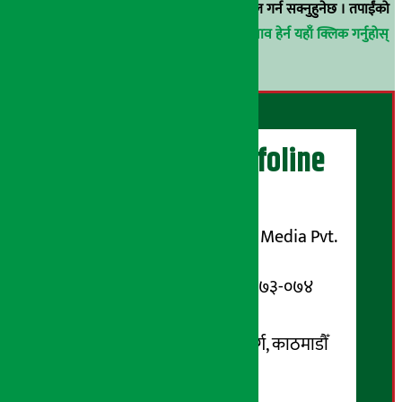
वा
arthasarokarnews@gmail.com
मा ई-मेल गर्न सक्नुहुनेछ । तपाईंको
परिचय गोप्य राखिनेछ ।
अर्थ सरोकार समाचार प्रभाव हेर्न यहाँ क्लिक गर्नुहोस्
।
अर्थ सरोकार Infoline
सञ्चालक/ प्रकाशक
शुभम् मिडिया प्रालि (Shubham Media Pvt.
Ltd.)
सूचना विभाग दर्ता नम्बर : १३३-०७३-०७४
सम्पर्क ठेगाना:
कोटेश्वर-३२, बासुकी नगर मार्ग, काठमाडौँ
फोन नम्बर : ०१-५१९९१०८ /
९८५१००६६४८