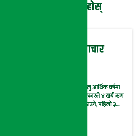
प्रतिक्रिया दिनुहोस्
सम्बन्धित समाचार
चालु आर्थिक वर्षमा
सरकारले ४ खर्ब ऋण
उठाउने, पहिलो ३
महिनामै एक खर्ब
आन्तरिक ऋण उठाइँदै !