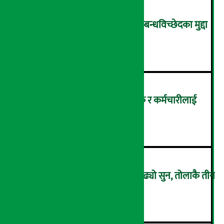
आर्थिक आत्मनिर्भरता वृद्धिसँगै सम्बन्धविच्छेदका मुद्दा
पनि बढे
२
सांग्रिला डेभलपमेन्ट बैंकका ग्राहक र कर्मचारीलाई
ट्रांक्यूलिटि स्पामा छुट
३
एकैदिन ४ हजार ८ सय रुपैयाँले बढ्यो सुन, तोलाकै तीन
लाख नाघ्यो
४