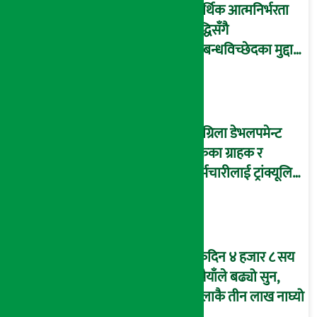
आर्थिक आत्मनिर्भरता
वृद्धिसँगै
सम्बन्धविच्छेदका मुद्दा
पनि बढे
सांग्रिला डेभलपमेन्ट
बैंकका ग्राहक र
कर्मचारीलाई ट्रांक्यूलिटि
स्पामा छुट
एकैदिन ४ हजार ८ सय
रुपैयाँले बढ्यो सुन,
तोलाकै तीन लाख नाघ्यो