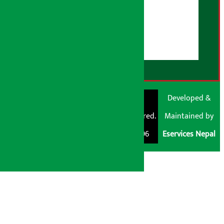
हाम्रो बारेमा
युजर गाइडलाइन्स
डिस्क्लेमर नोट
RSS Feed
© Shubham Media
Artha Sarokar®
Developed &
Pvt. Ltd. All Rights
Trademark Registered.
Maintained by
Reserved 2026.
Regd. No. : 047796
Eservices Nepal