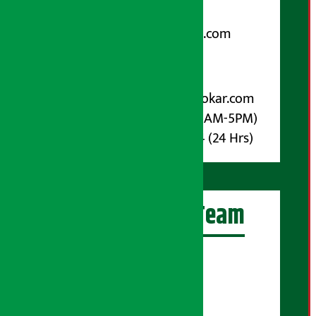
Email:
arthasarokarnews@gmail.com
पोष्ट बक्स नम्बर : ४०७०
विज्ञापनका लागि:
Email :
info@arthasarokar.com
Phone : 9851017914 (10AM-5PM)
Whatsapp : 9851017914 (24 Hrs)
अर्थ सरोकार Team
प्रधान सम्पादक:
सुरज प्याकुरेल
कार्यकारी सम्पादक: