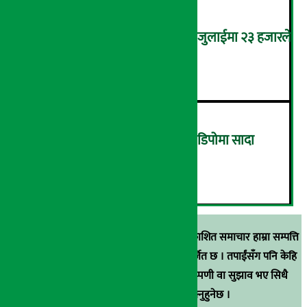
कमजोर बन्दै अमेरिकी श्रम बजार, जुलाईमा २३ हजारले
घट्यो रोजगारीको संख्या
५
ग्यासको कालोबजारी रोक्न ग्यास डिपोमा सादा
पोसाकका प्रहरी परिचालन !
६
स्रोत खुलाइएका बाहेक अर्थ सरोकार डटकममा प्रकाशित समाचार हाम्रा सम्पत्ति
हुन् । कुनै पनि खालको पुन: प्रकाशन / प्रशारण बर्जित छ । तपाईंसँग पनि केहि
समाचार छन्, वा हाम्रा समाचारप्रति कुनै टिकाटिप्पणी वा सुझाव भए सिधै
९८५१००६६४८मा सम्पर्क गर्न सक्नुहुनेछ ।