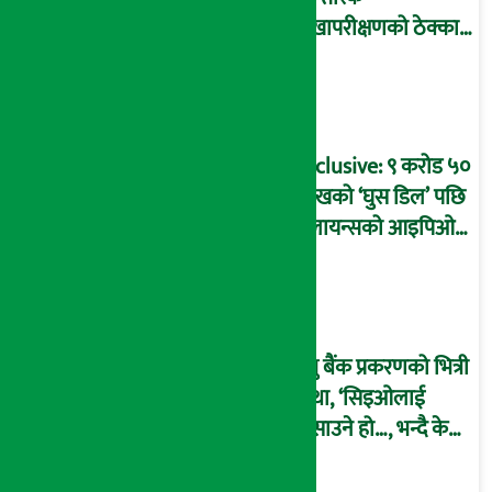
लेखापरीक्षणको ठेक्का
प्रक्रिया पनि ‘विवाद’मा,
बदनियत बोकेर
कार्यविधि बनाएको
आरोप !
Exclusive: ९ करोड ५०
लाखको ‘घुस डिल’ पछि
रिलायन्सको आइपिओ
अनुमति दिएको
दाबीसहित अख्तियारमा
उजुरी !
प्रभु बैंक प्रकरणको भित्री
कथा, ‘सिइओलाई
फसाउने हो…, भन्दै के
मात्र गरेनन् मणिरामले ?,
अन्तत: आफैँ जाकिए’