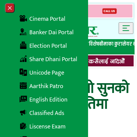
Skip to content
Close menu
Cinema Portal
Banker Dai Portal
सबै समाचार
बेथिति मुर्दाबाद
बैंकिङ विशेष
लघुवित्त विशेष
बीमाका कुरा
सेयर ब
Election Portal
Share Dhani Portal
Unicode Page
बुधबार ह्वात्तै बढ्यो सुनको
Aarthik Patro
मूल्य, हेर्नुहोस् कतिमा
English Edition
Classified Ads
हुँदैछ कारोबार ?
Liscense Exam
(विवरणसहित)