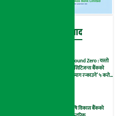
बेथिति मुर्दाबाद
Ground Zero : यस्तो
छ सिटिजन्स बैंकको
‘दिमाग रन्काउने’ ५ करोड
घोटालाको नालीबेली,
आइडी नम्बर २२७४
माष्टरमाइन्ड !
कृषि विकास बैंकको
आन्तरिक