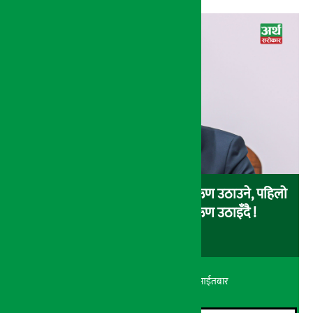
चालु आर्थिक वर्षमा सरकारले ४ खर्ब ऋण उठाउने, पहिलो
३ महिनामै एक खर्ब आन्तरिक ऋण उठाइँदै !
अर्थ सरोकार
२४ श्रावण २०८३, आईतबार