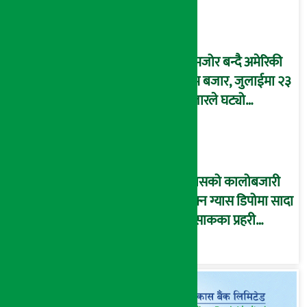
कमजोर बन्दै अमेरिकी
श्रम बजार, जुलाईमा २३
हजारले घट्यो
रोजगारीको संख्या
ग्यासको कालोबजारी
रोक्न ग्यास डिपोमा सादा
पोसाकका प्रहरी
परिचालन !