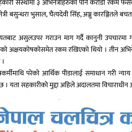
सहकारी संस्थामा ३ अभिनेत्रीहरुको पनि करोडौँ रकम 
िनेत्री बसुन्धरा भुसाल, चैत्यदेवी सिंह, अञ्जु कारञ्जित
यतबाट असुलउपर गराउन माग गर्दै कानुनी उपचारमा ग
सनको अक्षयकोषकोसमेत रकम रखिएको थियो । तीन अभिनेत
 ।
त्रकर्मीमाथि परेको आर्थिक पीडालाई समाधान गरी न्या
ेख छ । यता सहकारीको मुद्दा अहिले अदालतमा विचाराधीन 