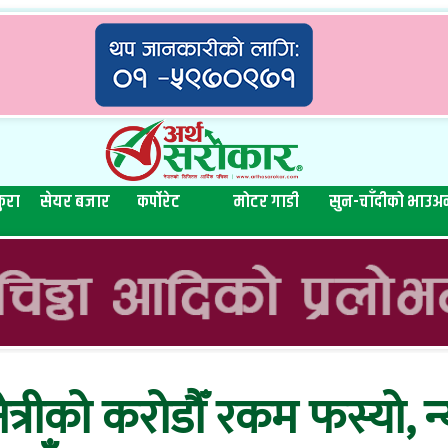
ुरा
सेयर बजार
कर्पोरेट
मोटर गाडी
सुन-चाँदीको भाउ
अन
्रीको करोडौँ रकम फस्यो, न