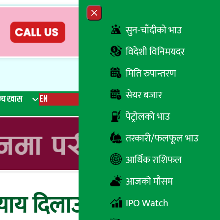
Close menu
सुन-चाँदीको भाउ
विदेशी विनिमयदर
मिति रुपान्तरण
सेयर बजार
्य खास
EN
रेडियो
Recent News
Trending News
Search
पेट्रोलको भाउ
तरकारी/फलफूल भाउ
आर्थिक राशिफल
आजको मौसम
्याय दिलाउन चलचित्र
IPO Watch