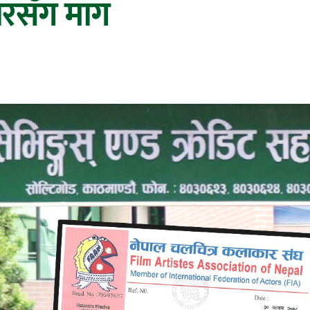
ारसँग माग