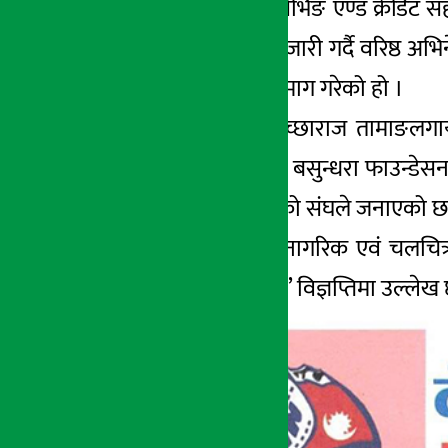
काठमाडौं । सिभिल सेभिङ एण्ड क्रेडिट 
सोमबार एक विज्ञप्ति जारी गर्दै वरिष्ठ अभ
अर्थ सरोकार
गराइदिन सरकारसँग माग गरेको हो ।
१ चैत्र २०७८, मंगल
संस्थाका सञ्चालक इच्छाराज तामाङलगा
सहकारीमा भुवन चैत्य बसुन्धरा फाउन्डे
उक्त सहकारीमा फसेको संघले जनाएको छ
विज्ञप्तिमा ‘मुलुकका नागरिक एवं चलचि
जोडदार अपील गर्दछौं,’ विज्ञप्तिमा उल्ल