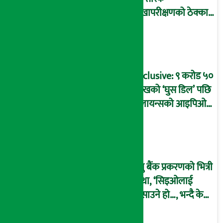
लेखापरीक्षणको ठेक्का
प्रक्रिया पनि ‘विवाद’मा,
बदनियत बोकेर
कार्यविधि बनाएको
आरोप !
Exclusive: ९ करोड ५०
लाखको ‘घुस डिल’ पछि
रिलायन्सको आइपिओ
अनुमति दिएको
दाबीसहित अख्तियारमा
उजुरी !
प्रभु बैंक प्रकरणको भित्री
कथा, ‘सिइओलाई
फसाउने हो…, भन्दै के
मात्र गरेनन् मणिरामले ?,
अन्तत: आफैँ जाकिए’