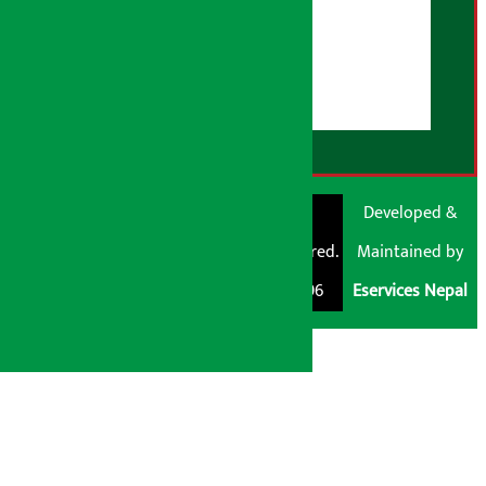
हाम्रो बारेमा
युजर गाइडलाइन्स
डिस्क्लेमर नोट
RSS Feed
© Shubham Media
Artha Sarokar®
Developed &
Pvt. Ltd. All Rights
Trademark Registered.
Maintained by
Reserved 2026.
Regd. No. : 047796
Eservices Nepal