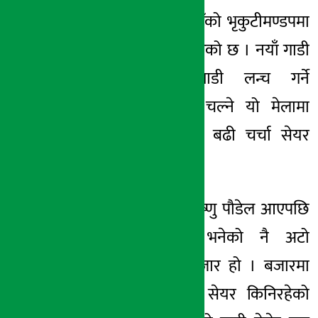
काठमाडौँ । काठमाडौँको भृकुटीमण्डपमा
अर्थ सरोकार
नाडा अटो शो सुरु भएको छ । नयाँ गाडी
१२ भाद्र २०८१, बुध
भित्र्याउने, नयाँ गाडी लन्च गर्ने
कुम्भमेलाका रुपमा चल्ने यो मेलामा
यसपालि गाडी भन्दा बढी चर्चा सेयर
बजारको छ ।
हुन त अर्थमन्त्रीमा विष्णु पौडेल आएपछि
चलायमान भएको भनेको नै अटो
व्यवसाय र सेयर बजार हो । बजारमा
पैसा
कमाएकाहरुले
सेयर किनिरहेको