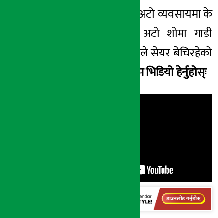
आखिर सेयर बजार र अटो व्यवसायमा के
सम्बन्ध छ ? नाडा अटो
शोमा
गाडी
किन्नका लागि
ट्रेडरहरुले
सेयर बेचिरहेको
तथ्यमा सत्यता छ ?
थप भिडियो हेर्नुहोस्ः