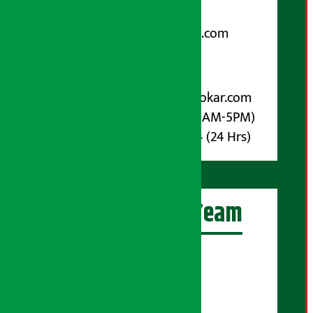
Email:
arthasarokarnews@gmail.com
पोष्ट बक्स नम्बर : ४०७०
विज्ञापनका लागि:
Email :
info@arthasarokar.com
Phone : 9851017914 (10AM-5PM)
Whatsapp : 9851017914 (24 Hrs)
अर्थ सरोकार Team
प्रधान सम्पादक:
सुरज प्याकुरेल
कार्यकारी सम्पादक: