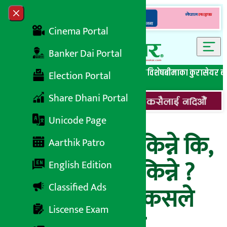
Skip to content
Close menu
Cinema Portal
Banker Dai Portal
सबै समाचार
बेथिति मुर्दाबाद
बैंकिङ विशेष
लघुवित्त विशेष
बीमाका कुरा
सेयर ब
Election Portal
Share Dhani Portal
Unicode Page
सेयर बेचेर गाडी किन्ने कि,
Aarthik Patro
गाडी बेचेर सेयर किन्ने ?
English Edition
Classified Ads
को पछुताउला ? कसले
Liscense Exam
जित्ला ? (भिडियो