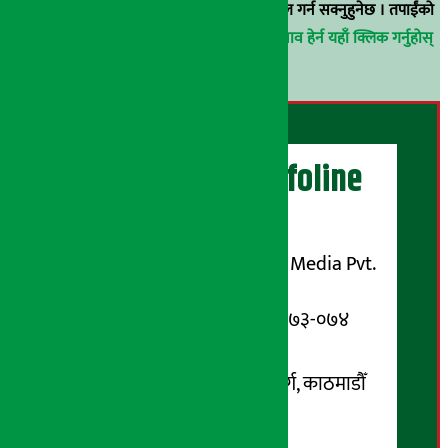
वा
arthasarokarnews@gmail.com
मा ई-मेल गर्न सक्नुहुनेछ । तपाईंको
परिचय गोप्य राखिनेछ ।
अर्थ सरोकार समाचार प्रभाव हेर्न यहाँ क्लिक गर्नुहोस्
।
अर्थ सरोकार Infoline
सञ्चालक/ प्रकाशक
शुभम् मिडिया प्रालि (Shubham Media Pvt.
Ltd.)
सूचना विभाग दर्ता नम्बर : १३३-०७३-०७४
सम्पर्क ठेगाना:
कोटेश्वर-३२, बासुकी नगर मार्ग, काठमाडौँ
फोन नम्बर : ०१-५१९९१०८ /
९८५१००६६४८