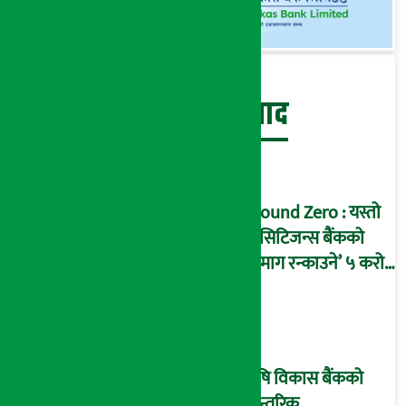
बेथिति मुर्दाबाद
Ground Zero : यस्तो
छ सिटिजन्स बैंकको
‘दिमाग रन्काउने’ ५ करोड
घोटालाको नालीबेली,
आइडी नम्बर २२७४
माष्टरमाइन्ड !
कृषि विकास बैंकको
आन्तरिक