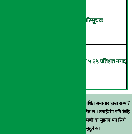
शुक्रबार ४.०५ अंकले घट्यो नेप्से परिसूचक
५
‘एनएमबि सरल बचत फण्ड-इ’द्वारा ५.२५ प्रतिशत नगद
प्रतिफल घोषणा
६
स्रोत खुलाइएका बाहेक अर्थ सरोकार डटकममा प्रकाशित समाचार हाम्रा सम्पत्ति
हुन् । कुनै पनि खालको पुन: प्रकाशन / प्रशारण बर्जित छ । तपाईंसँग पनि केहि
समाचार छन्, वा हाम्रा समाचारप्रति कुनै टिकाटिप्पणी वा सुझाव भए सिधै
९८५१००६६४८मा सम्पर्क गर्न सक्नुहुनेछ ।