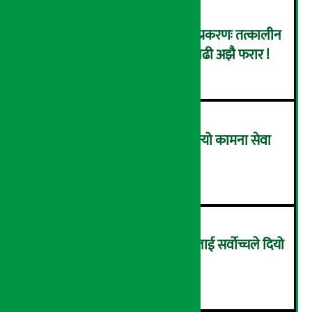
कर्णाली डेभलपमेन्ट बैंक घोटाला प्रकरणः तत्कालीन
सिइओसहित ३ जना पक्राउ, सय बढी अझै फरार !
२
लाभांश घोषणा गर्ने पहिलो बैंक बन्यो कामना सेवा
विकास बैंक, कति दिने भयो ?
३
सम्पत्ति शुद्धिकरणमा चक्रे मिलनलाई सर्वोच्चले दियो
सफाइ
४