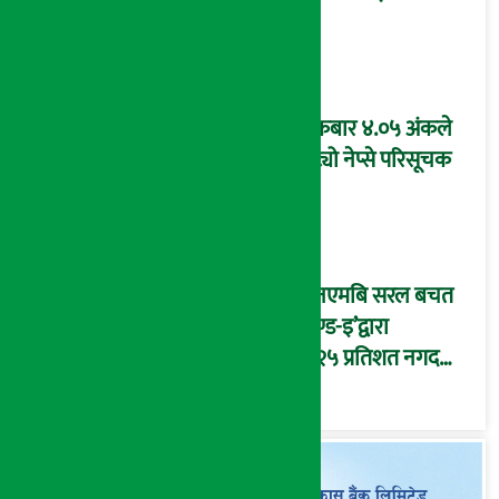
शुक्रबार ४.०५ अंकले
घट्यो नेप्से परिसूचक
‘एनएमबि सरल बचत
फण्ड-इ’द्वारा
५.२५ प्रतिशत नगद
प्रतिफल घोषणा