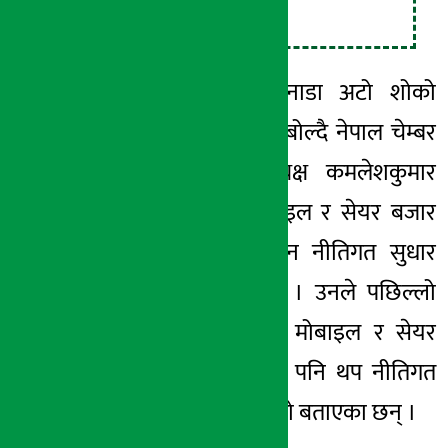
।
उदाहरण
मंगलबार
नाडा अटो
शोको
उद्‌घाटन कार्यक्रममा बोल्दै नेपाल चेम्बर
अफ कमर्सका अध्यक्ष कमलेशकुमार
अग्रवालले अटो मोबाइल र सेयर बजार
क्षेत्रलाई सुदृढ बनाउन नीतिगत सुधार
गर्नुपर्ने बताएका छन् । उनले पछिल्लो
केही समययता अटो मोबाइल र सेयर
बजार चलायमान भए पनि थप नीतिगत
सुधार आवश्यक भएको बताएका छन् ।