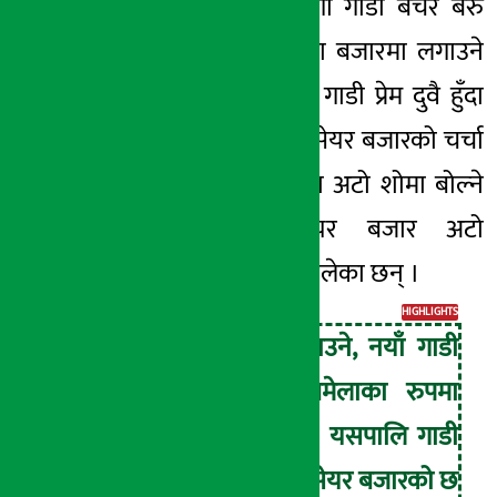
तथ्य एकातिर र महँगो गाडी बेचेर बरु
सस्तो चढ्ने अनि पैसा बजारमा लगाउने
अर्को वर्गको बजार र गाडी प्रेम दुवै हुँदा
पनि नाडा अटो
शोमा
सेयर बजारको चर्चा
बढेको छ । र त नाडा अटो
शोमा
बोल्ने
वक्ताहरुलेसमेत
सेयर बजार अटो
व्यवसायलाई जोडेर बोलेका छन् ।
HIGHLIGHTS
नयाँ गाडी भित्र्याउने, नयाँ गाडी
लन्च गर्ने कुम्भमेलाका रुपमा
चल्ने यो मेलामा यसपालि गाडी
भन्दा बढी चर्चा सेयर बजारको छ