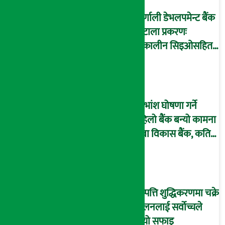
कर्णाली डेभलपमेन्ट बैंक
घोटाला प्रकरणः
तत्कालीन सिइओसहित
३ जना पक्राउ, सय बढी
अझै फरार !
लाभांश घोषणा गर्ने
पहिलो बैंक बन्यो कामना
सेवा विकास बैंक, कति
दिने भयो ?
सम्पत्ति शुद्धिकरणमा चक्रे
मिलनलाई सर्वोच्चले
दियो सफाइ