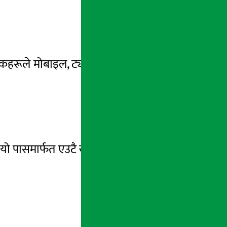
कहरूले मोबाइल, ट्याब्लेट, ल्यापटप तथा एन्ड्रोइड
 यो पासमार्फत एउटै खाताबाट मोबाइल र ट्याब्लेट