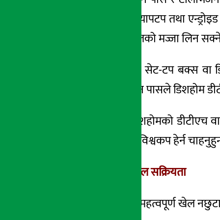
मोबाइल, ट्याब्लेट, ल्यापटप तथा एन्ड्रोइ
सिधै टेलिभिजनमै खेलको मज्जा लिन सक्न
तर, डिशहोम डीटीएच सेट-टप बक्स वा ड
गर्नुपर्नेछ। डिगो सिजन पासले डिशहोम डीट
यदि कुनै ग्राहकले डिशहोमको डीटीएच व
डिजिटल उपकरणमा विश्वकप हेर्न चाहनुहुन्छ
सजिलै खरिद र तत्काल सक्रियता
विश्वकपका कुनै पनि महत्वपूर्ण खेल नछ