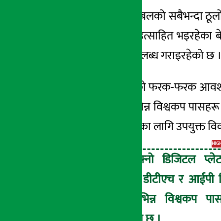
काठमाडौँ । विश्व फुटबलको सबैभन्दा ठूल
अर्थ सरोकार
फुटबल समर्थकहरू उत्साहित भइरहेका बे
१ असार २०८३, सोम
प्रत्यक्ष हेर्ने सुविधा उपलब्ध गराइरहेको छ 
फुटबल समर्थकहरूको फरक-फरक आवश्यकता 
टिभी सेवामार्फत विभिन्न विश्वकप पासहर
हेर्न चाहने दर्शकसम्मका लागि उपयुक्त व
HIG
डिशहोमले आफ्नो डिजिटल प्लेट
‘डिगो एप’ तथा डीटीएच र आईपी 
सेवामार्फत विभिन्न विश्वकप पा
उपलब्ध गराएको छ ।