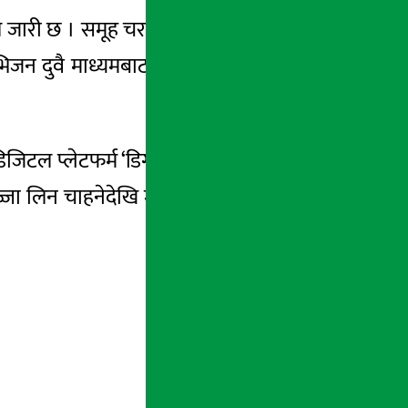
हित जारी छ । समूह चरणका खेलहरूबाटै विश्वभरका
न दुवै माध्यमबाट विश्वकपका सम्पूर्ण खेलहरू
जिटल प्लेटफर्म ‘डिगो एप’ तथा डीटीएच र आईपी
ज्जा लिन चाहनेदेखि मोबाइलमार्फत जहाँसुकै खेल