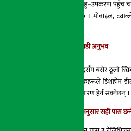
अझ बढी सुविधा र बहु–उपकरण पहुँच च
स्ट्रिमिङ गर्न सकिनेछ । मोबाइल, ट्याब
सकिनेछ ।
टेलिभिजनमा फुल एचडी अनुभव
परिवार तथा साथीभाइसँग बसेर ठूलो स्क्
छ । यसमार्फत ग्राहकहरूले डिशहोम डी
खेलहरूको प्रत्यक्ष प्रसारण हेर्न सक्ने
आफ्नो आवश्यकता अनुसार सही पास छनोट 
डिशहोमले डिगो सिजन पास र टेलिभिजन 