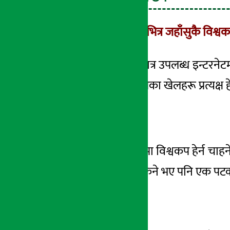
डिगो एपमार्फत नेपालभित्र जहाँसुकै विश्व
डिगो एप नेपालभित्र मात्र उपलब्ध इन्टरने
टेलिभिजनमा विश्वकपका खेलहरू प्रत्यक्ष हे
मोबाइल पास-रु.५४९
मोबाइल वा ट्याब्लेटमा विश्वकप हेर्न च
दुवैमा लगइन गर्न सकिने भए पनि एक पटकमा
सिजन पास–रु.९९९