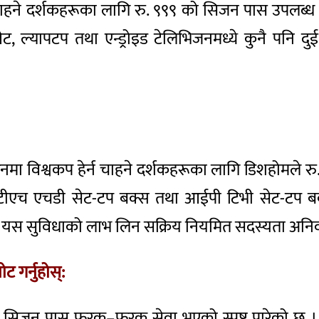
ाहने दर्शकहरूका लागि रु. ९९९ को सिजन पास उपलब्
्लेट, ल्यापटप तथा एन्ड्रोइड टेलिभिजनमध्ये कुनै पनि
रिनमा विश्वकप हेर्न चाहने दर्शकहरूका लागि डिशहोमले
टीएच एचडी सेट-टप बक्स तथा आईपी टिभी सेट-टप बक्
छन् । यस सुविधाको लाभ लिन सक्रिय नियमित सदस्यता अनिवा
गर्नुहोस्:
सिजन पास फरक–फरक सेवा भएको स्पष्ट पारेको छ । र