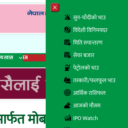
Close menu
सुन-चाँदीको भाउ
विदेशी विनिमयदर
मिति रुपान्तरण
सेयर बजार
्य खास
EN
रेडियो
Recent News
Trending News
Search
पेट्रोलको भाउ
तरकारी/फलफूल भाउ
आर्थिक राशिफल
आजको मौसम
मार्फत मोबाइल र
IPO Watch