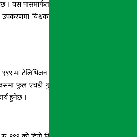
ध छ । यस पासमार्फत दुईवटा उपकरणमा एकैसाथ
 दुई उपकरणमा विश्वकपको रोमाञ्चकता अनुभव गर्न
 रु. ९९९ मा टेलिभिजन सिजन पास उपलब्ध गराएको
समा फुल एचडी गुणस्तरमा विश्वकपका सम्पूर्ण
र्य हुनेछ ।
ु. ९९९ को डिगो सिजन पासमार्फत ग्राहकहरूले