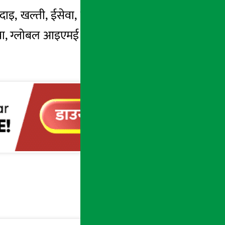
इ, खल्ती, ईसेवा, कनेक्ट आईपीएस तथा अन्य
सेवा, ग्लोबल आइएमई मोबाइल बैंकिङ तथा कनेक्ट