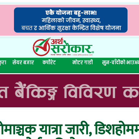
ुरा
सेयर बजार
कर्पोरेट
मोटर गाडी
सुन-चाँदीको भाउ
अन
ाञ्चक यात्रा जारी, डिशहोम