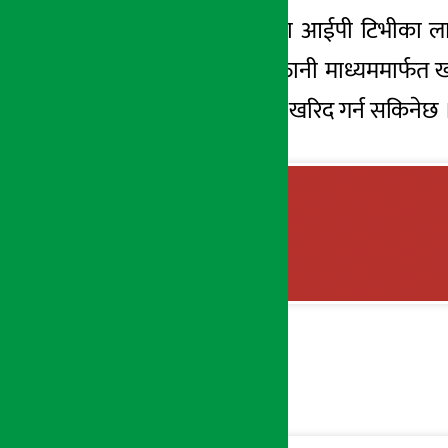
डिशहोम डीटीएच तथा आईपी टिभीका ला
उपलब्ध डिजिटल भुक्तानी माध्यममार्फत
आईपीएसमार्फत मात्र खरिद गर्न सकिनेछ 