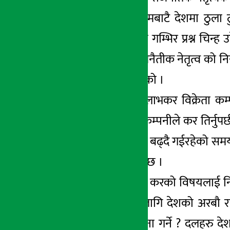
एनसेलले तिर्नपर्ने रकमबाटै देशमा ठुला
उनिहरुको नैतिकतामा गम्भिर प्रश्न चिन
रहेका दल र मुख्य राजनैतीक नेतृत्व को निय
स्वच्छाचारीता जन्मिएको ।
सामान्यतया पूँजीगत लाभकर विक्रेता कम्
गईसकेपछि विक्रिता कम्पनीले कर तिर्नुप
देशमा बैदेशिक लगानी बढ्दै गईरहेको समय
सक्ने खतरा देखिएको छ ।
एउटा सामान्य पूँजीगत करको विषयलाई न
खर्चको जोहो गर्नकै लागि देशको अरबौ रा
राज्यको कसरी कल्पना गर्ने ? दलहरु दे