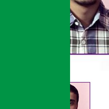
अर्थ सरोकार
७ चैत्र २०७३, सोम