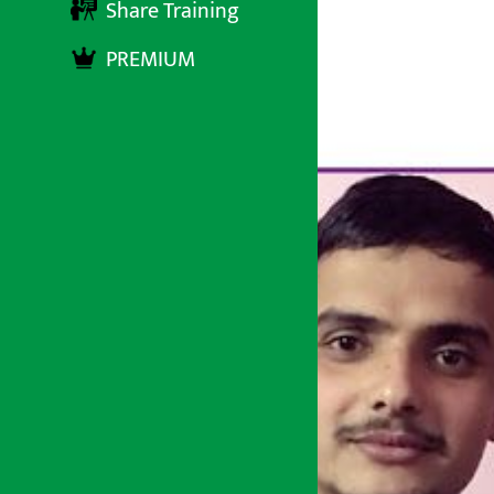
Share Training
PREMIUM
अर्थ सरोकार
७ चैत्र २०७३, सोमबार ०२:०४