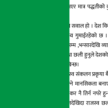
एनसेलको ठुलो कर भएर मात्र पद्धतीको क
आवश्यक छ ।
यो त सतहमा देखिएको सवाल हो । देश विकाशमा
ठुलो परिणाममा राजस्व गुमाईरहेको छ । 
पसलदेखि तारे होटलसम्म ,भन्सारदेखि व्य
राजस्वपनि चुहावट तथा छली हुनुले देशको
कारक तत्व बनेको देखिन्छ।
एक त सरकारको राजस्व संकलन प्रकृया बै
करदाताहरुले कर छल्ने मानसिकता बनाए 
सरकारलाई सकेसम्म कर नै तिर्न नपरे हुन
स्तरबाट ईमान्दारिता नदेखिदा राजस्