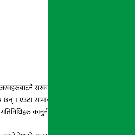
 राजस्वहरुबाटनै सरकारले पूँजीगत तथा सार्वजनिक
छन् । एउटा सामान्य चिया पसलदेखि ठुलाठुला
िक गतिविधिहरु कानुनी राज्यको मापदण्ड अन्तरगत