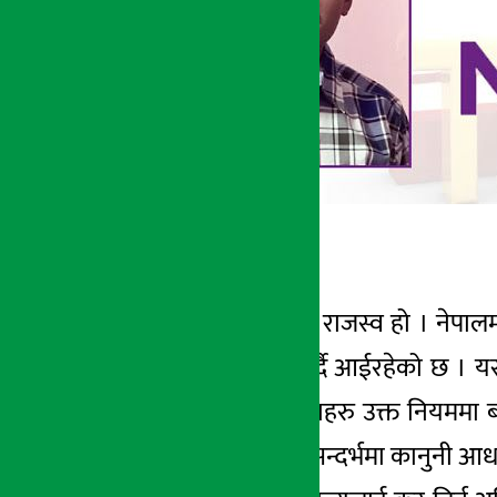
नरेन्द्र चुदाली
अर्थतन्त्रको मुख्य स्रोत राजस्व हो । न
खर्चको व्यवस्थापन गर्दै आईरहेको छ 
उद्योग धन्दा र करदाताहरु उक्त नियममा 
हुनुपर्छ । यहा करको सन्दर्भमा कानुनी आध