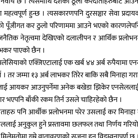
अनिवार्य छ । त्यसमाथि देशका ठूला करदाताहरुबाट आउने 
 महत्वपूर्ण हुन्छ । त्यसकारणपनि दुरसञ्चार सेवा प्
ेलको पूँजीगत कर ठुलो परिणाममा आउने भएको कारणले
ख्य राजनैतिक नेतृत्वमा देखिएको दलालीपन र आर्थिक प्रलोभ
लाभकर पाएको छैन ।
मलेसियाको एक्जिएटालाई एक खर्ब ४४ अर्ब रुपैयामा एनसेल
 । तर जम्मा १३ अर्ब लाभकर तिरेर बाकि सबै मिनाहा गरा
्यलाई आयकर आउनुपर्नेमा अनेक बखेडा झिकेर एनसेललाई 
ार भएपनि बाँकी रकम तिर्न उसले चाहिरहेको छैन ।
ाहरु पनि आर्थीक प्रलोभनमा परेर उसलाई कर मिनाहा ग
ेललाई अनुकुल हुने प्रस्तावमा छलफल तथा निर्णय गरियो 
िलेमतोमा गुम्ने वातावरणको सृजना हुनु विडम्वनापुर्ण छ