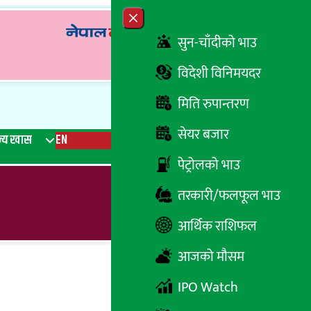
Close menu
सुन-चाँदीको भाउ
विदेशी विनिमयदर
मिति रुपान्तरण
सेयर बजार
्य खास
EN
रेडियो
Recent News
Trending News
Search
पेट्रोलको भाउ
तरकारी/फलफूल भाउ
आर्थिक राशिफल
आजको मौसम
IPO Watch