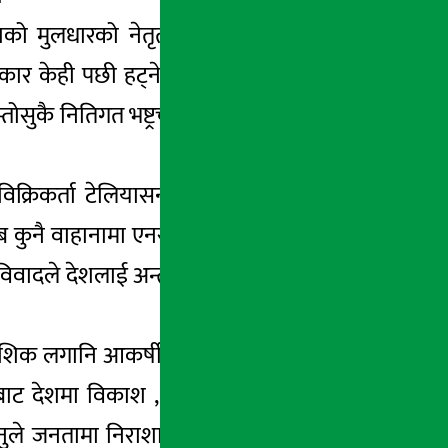
ेशको मुलधारको नेतृत्व लाभकर प्रकरणमा चुक्दा
सरकार केही पछी हट्ने लक्षण देखिएपनि सरकारमा
सुकै नितिगत भष्ट्रचार गर्न सक्ने स्थितीले देशमा
विक्रिकर्ता टेलियासनोनेरालाई उम्काएर अहिले उ
ब कुनै वाहानामा एनसेललाई कर छुट दिनु हुदैन ।
ादले देशलाई अन्तराष्ट्रिय स्तरमै बदनाम गराउन
ेशिक लगानि आकर्षीत गर्न कसरी सक्ला ? चुनाव
ीबाट देशमा विकाश , समृद्धी , सुसासन र कानुनी
नुले जनतामा निराशा छाउनु स्वभाविक छ । यहाँ