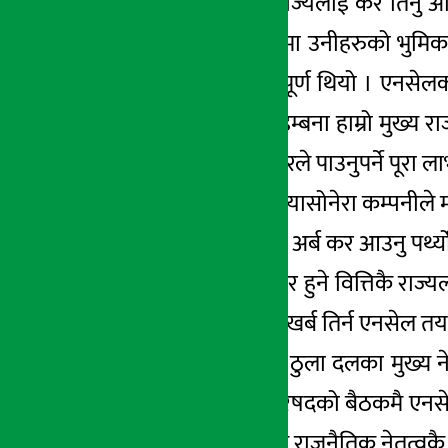
कानुनी ढंगमा सबैले राज्यलाई कर तिर्नु 
देश विकास र समृद्धीमा उनीहरुको भुमिका
ढुकुटीको लागि महत्वपूर्ण थियो । एनस
गर्नुपर्ने थियो । तर विडम्बना हाम्रो मु
समय सम्म पनि सरकारले पाउनुपर्ने पूरा 
गतबर्ष स्विडेनको टेलियासोनेरा कम्पनीले 
नेपाल सरकारलाई ४५ अर्ब कर आउनु पर्थ्यो
नियम अनुसार कारोबार हुने वित्तिकै राज
छन् । जनदवाबमा १३ खर्ब तिर्न एनसेल तय
यसमा पछिल्लो समय ठुला दलका मुख्य नेत
जस अनुरुपनै मन्त्रीपरिषदको बैठकमै एनस
परिणामको रकम मुख्य राजनैतिक नेतृत्वकै म