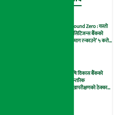
Ground Zero : यस्तो
छ सिटिजन्स बैंकको
‘दिमाग रन्काउने’ ५ करोड
घोटालाको नालीबेली,
आइडी नम्बर २२७४
माष्टरमाइन्ड !
कृषि विकास बैंकको
आन्तरिक
लेखापरीक्षणको ठेक्का
प्रक्रिया पनि ‘विवाद’मा,
बदनियत बोकेर
कार्यविधि बनाएको