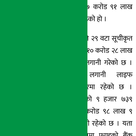
बजारमा लगानी १७ करोड ९१ लाख
७९ हजार रुपैयाँ बढेको हो ।
यसअवधिमा फण्डले २९ वटा सूचीकृत
कम्पनीको सेयरमा १० करोड २८ लाख
४३ हजार रुपैयाँ लगानी गरेको छ ।
सबैभन्दा धेरै लगानी लाइफ
इन्स्योरेन्सको सेयरमा रहेको छ ।
लाइफ इन्स्योरेन्सको ९ हजार ७३९
कित्ता सेयरमा १ करोड ९८ लाख ९
हजार रुपैयाँ लगानी रहेको छ । यता
पछिल्लो १ महिनामा फण्डको बैंक