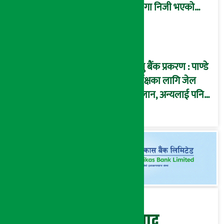
जग्गा निजी भएको
इतिहासले पुष्टि गर्छ’
प्रभु बैंक प्रकरण : पाण्डे
पूर्पक्षका लागि जेल
चलान, अन्यलाई पनि
पक्राउ गरी कारागार
पठाउन आदेश !
बेथिति मुर्दाबाद