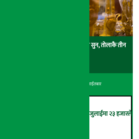
एकैदिन ४ हजार ८ सय रुपैयाँले बढ्यो सुन, तोलाकै तीन
लाख नाघ्यो
अर्थ सरोकार
२४ श्रावण २०८३, आईतबार
कमजोर बन्दै अमेरिकी श्रम बजार, जुलाईमा २३ हजारले
घट्यो रोजगारीको संख्या
२