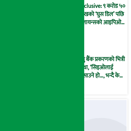
आरोप !
Exclusive: ९ करोड ५०
लाखको ‘घुस डिल’ पछि
रिलायन्सको आइपिओ
अनुमति दिएको
दाबीसहित अख्तियारमा
उजुरी !
प्रभु बैंक प्रकरणको भित्री
कथा, ‘सिइओलाई
फसाउने हो…, भन्दै के
मात्र गरेनन् मणिरामले ?,
अन्तत: आफैँ जाकिए’