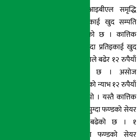
काठमाडौं । एनआइबीएल समृद्धि
अर्थ सरोकार
फन्ड-१ को प्रतिइकाई खुद सम्पति
१२ मंसिर २०७८, आईत
मूल्य (न्याभ) बढेको छ । कात्तिक
मसान्तसम्म आइपुग्दा प्रतिइकाई खुद
मूल्य (न्याभ) ४ पैसाले बढेर १२ रुपैयाँ
६६ पैसा पुगेको छ । असोज
महिनासम्ममा फण्डको न्याभ १२ रुपैयाँ
६२ पैसा रहेको थियो । यस्तै कात्तिक
मसान्तसम्ममा आइपुग्दा फण्डको सेयर
बजारमा लगानी बढेको छ । १
महिनाको अवधिमा फण्डको सेयर