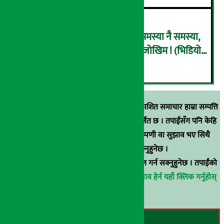
राष्ट्र बैंकले पनि इसेवाभित्र देख्यो समस्या नै समस्या,
हिरोबाट जिरो हुँदै ‘कोल्याप्स’ हुने जोखिम ! (भिडियो
६
ब्रिफिङ)
स्रोत खुलाइएका बाहेक अर्थ सरोकार डटकममा प्रकाशित समाचार हाम्रा सम्पत्ति
हुन् । कुनै पनि खालको पुन: प्रकाशन / प्रशारण बर्जित छ । तपाईंसँग पनि केहि
समाचार छन्, वा हाम्रा समाचारप्रति कुनै टिकाटिप्पणी वा सुझाव भए सिधै
९८५१००६६४८मा सम्पर्क गर्न सक्नुहुनेछ ।
वा
arthasarokarnews@gmail.com
मा ई-मेल गर्न सक्नुहुनेछ । तपाईंको
परिचय गोप्य राखिनेछ ।
अर्थ सरोकार समाचार प्रभाव हेर्न यहाँ क्लिक गर्नुहोस्
।