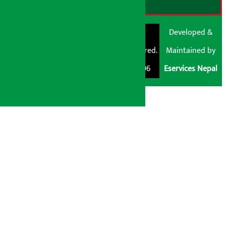
© Shubham Media
Artha Sarokar®
Developed &
Pvt. Ltd. All Rights
Trademark Registered.
Maintained by
Reserved 2026.
Regd. No. : 047796
Eservices Nepal