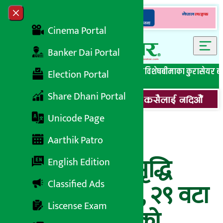
Skip to content
Close menu
Cinema Portal
Banker Dai Portal
सबै समाचार
बेथिति मुर्दाबाद
बैंकिङ विशेष
लघुवित्त विशेष
बीमाका कुरा
सेयर ब
Election Portal
Share Dhani Portal
Unicode Page
४ पैसाले बढ्यो
Aarthik Patro
एनआइबीएल समृद्धि
English Edition
Classified Ads
फण्ड-१ को न्याभ, २९ वटा
Liscense Exam
सूचीकृत कम्पनीको