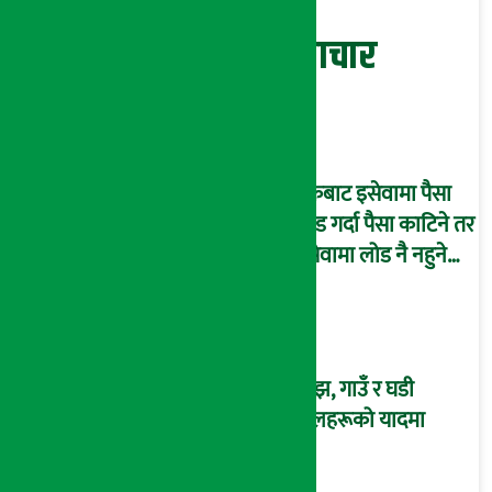
सम्बन्धित समाचार
बैंकबाट इसेवामा पैसा
लोड गर्दा पैसा काटिने तर
इसेवामा लोड नै नहुने
समस्या, ग्राहक हैरान !
साँझ, गाउँ र घडी
फूलहरूको यादमा