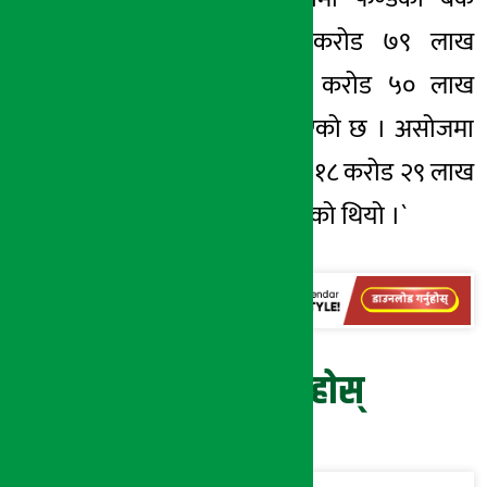
मौज्दात भने ४ करोड ७९ लाख
रुपैयाँले घटेर १३ करोड ५० लाख
रुपैयाँमा कायम भएको छ । असोजमा
भने फण्डको बैंकमा १८ करोड २९ लाख
४१ हजार रुपैयाँ रहेको थियो ।`
प्रतिक्रिया दिनुहोस्