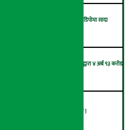
ग्यासको कालोबजारी रोक्न ग्यास डिपोमा सादा
पोसाकका प्रहरी परिचालन !
३
आन्तरिक राजस्व कार्यालय भद्रपुरद्वारा ४ अर्ब ९३ करोड
बढी राजस्व संकलन
४
बढ्दै ग्यासको आयात, हट्दै अभाव !
५