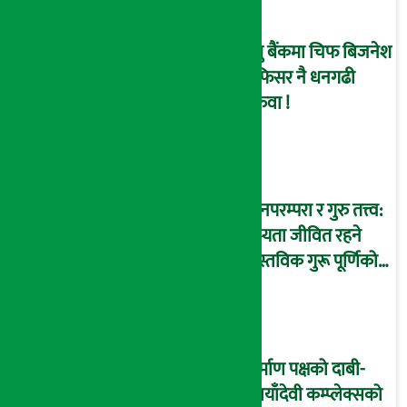
प्रभु बैंकमा चिफ बिजनेश
अफिसर नै धनगढी
सरुवा !
ज्ञानपरम्परा र गुरु तत्त्व:
सभ्यता जीवित रहने
वास्तविक गुरू पूर्णिको
आधार
निर्माण पक्षको दाबी-
‘छायाँदेवी कम्प्लेक्सको