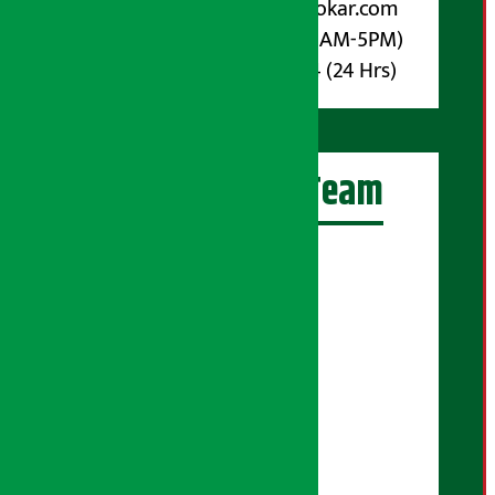
Email :
info@arthasarokar.com
Phone : 9851017914 (10AM-5PM)
Whatsapp : 9851017914 (24 Hrs)
अर्थ सरोकार Team
प्रधान सम्पादक:
सुरज प्याकुरेल
कार्यकारी सम्पादक:
सुदर्शन श्रेष्ठ
बरिष्ठ सम्बाददाता:
सुप्रिया आचार्य
मंजिला पाण्डे