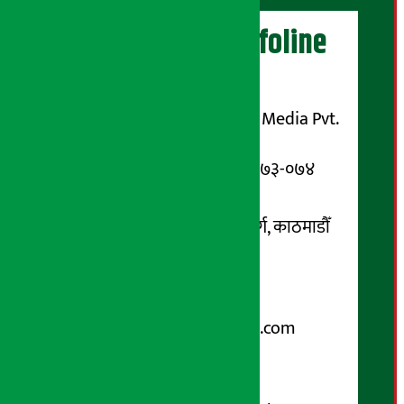
अर्थ सरोकार Infoline
सञ्चालक/ प्रकाशक
शुभम् मिडिया प्रालि (Shubham Media Pvt.
Ltd.)
सूचना विभाग दर्ता नम्बर : १३३-०७३-०७४
सम्पर्क ठेगाना:
कोटेश्वर-३२, बासुकी नगर मार्ग, काठमाडौँ
फोन नम्बर : ०१-५१९९१०८ /
९८५१००६६४८
Email:
arthasarokarnews@gmail.com
पोष्ट बक्स नम्बर : ४०७०
विज्ञापनका लागि: