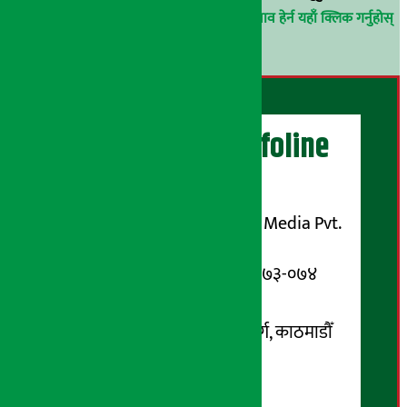
परिचय गोप्य राखिनेछ ।
अर्थ सरोकार समाचार प्रभाव हेर्न यहाँ क्लिक गर्नुहोस्
।
अर्थ सरोकार Infoline
सञ्चालक/ प्रकाशक
शुभम् मिडिया प्रालि (Shubham Media Pvt.
Ltd.)
सूचना विभाग दर्ता नम्बर : १३३-०७३-०७४
सम्पर्क ठेगाना:
कोटेश्वर-३२, बासुकी नगर मार्ग, काठमाडौँ
फोन नम्बर : ०१-५१९९१०८ /
९८५१००६६४८