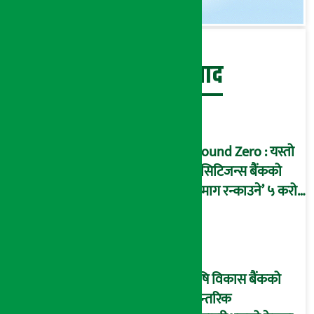
बेथिति मुर्दाबाद
Ground Zero : यस्तो
छ सिटिजन्स बैंकको
‘दिमाग रन्काउने’ ५ करोड
घोटालाको नालीबेली,
आइडी नम्बर २२७४
माष्टरमाइन्ड !
कृषि विकास बैंकको
आन्तरिक