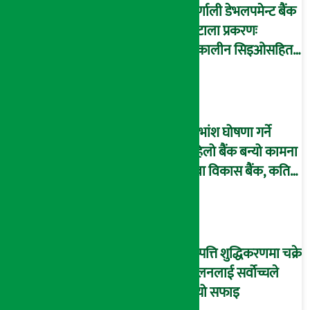
कर्णाली डेभलपमेन्ट बैंक
घोटाला प्रकरणः
तत्कालीन सिइओसहित
३ जना पक्राउ, सय बढी
अझै फरार !
लाभांश घोषणा गर्ने
पहिलो बैंक बन्यो कामना
सेवा विकास बैंक, कति
दिने भयो ?
सम्पत्ति शुद्धिकरणमा चक्रे
मिलनलाई सर्वोच्चले
दियो सफाइ