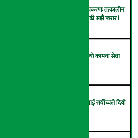
कर्णाली डेभलपमेन्ट बैंक घोटाला प्रकरणः तत्कालीन
सिइओसहित ३ जना पक्राउ, सय बढी अझै फरार !
२
लाभांश घोषणा गर्ने पहिलो बैंक बन्यो कामना सेवा
विकास बैंक, कति दिने भयो ?
३
सम्पत्ति शुद्धिकरणमा चक्रे मिलनलाई सर्वोच्चले दियो
सफाइ
४