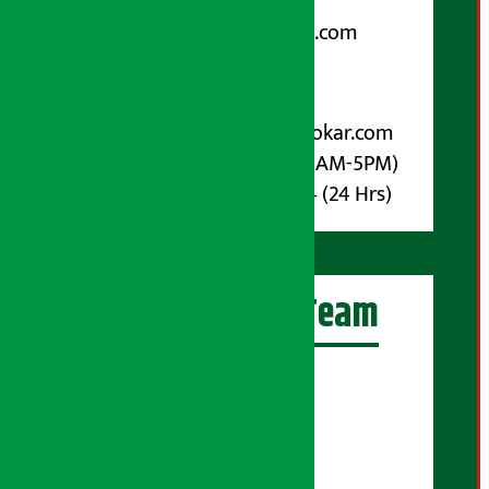
Email:
arthasarokarnews@gmail.com
पोष्ट बक्स नम्बर : ४०७०
विज्ञापनका लागि:
Email :
info@arthasarokar.com
Phone : 9851017914 (10AM-5PM)
Whatsapp : 9851017914 (24 Hrs)
अर्थ सरोकार Team
प्रधान सम्पादक:
सुरज प्याकुरेल
कार्यकारी सम्पादक:
सुदर्शन श्रेष्ठ