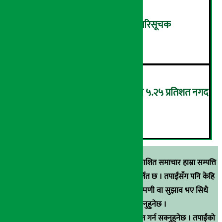
शुक्रबार ४.०५ अंकले घट्यो नेप्से परिसूचक
५
‘एनएमबि सरल बचत फण्ड-इ’द्वारा ५.२५ प्रतिशत नगद
प्रतिफल घोषणा
६
स्रोत खुलाइएका बाहेक अर्थ सरोकार डटकममा प्रकाशित समाचार हाम्रा सम्पत्ति
हुन् । कुनै पनि खालको पुन: प्रकाशन / प्रशारण बर्जित छ । तपाईंसँग पनि केहि
समाचार छन्, वा हाम्रा समाचारप्रति कुनै टिकाटिप्पणी वा सुझाव भए सिधै
९८५१००६६४८मा सम्पर्क गर्न सक्नुहुनेछ ।
वा
arthasarokarnews@gmail.com
मा ई-मेल गर्न सक्नुहुनेछ । तपाईंको