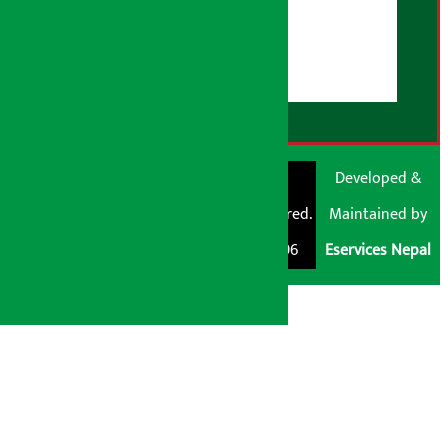
युजर गाइडलाइन्स
डिस्क्लेमर नोट
RSS Feed
© Shubham Media
Artha Sarokar®
Developed &
Pvt. Ltd. All Rights
Trademark Registered.
Maintained by
Reserved 2026.
Regd. No. : 047796
Eservices Nepal