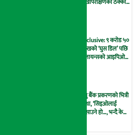
लेखापरीक्षणको ठेक्का
प्रक्रिया पनि ‘विवाद’मा,
बदनियत बोकेर
कार्यविधि बनाएको
आरोप !
Exclusive: ९ करोड ५०
लाखको ‘घुस डिल’ पछि
रिलायन्सको आइपिओ
अनुमति दिएको
दाबीसहित अख्तियारमा
उजुरी !
प्रभु बैंक प्रकरणको भित्री
कथा, ‘सिइओलाई
फसाउने हो…, भन्दै के
मात्र गरेनन् मणिरामले ?,
अन्तत: आफैँ जाकिए’