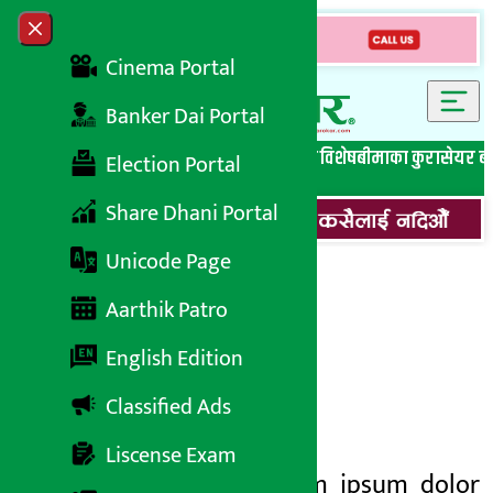
Skip to content
Close menu
Cinema Portal
Banker Dai Portal
सबै समाचार
बेथिति मुर्दाबाद
बैंकिङ विशेष
लघुवित्त विशेष
बीमाका कुरा
सेयर ब
Election Portal
Share Dhani Portal
Unicode Page
Test Ad
Aarthik Patro
English Edition
Classified Ads
अर्थ सरोकार
२६ बैशाख २०८२, शुक्रबार २२:४५
Liscense Exam
Elit nesciuLorem ipsum dolor