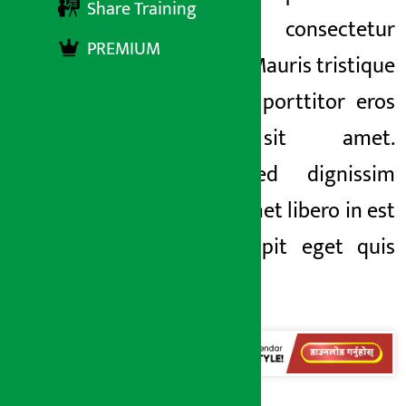
अर्थ सरोकार
Share Training
sit amet, consectetur
२६ बैशाख २०८२, शुक्र
PREMIUM
adipiscing elit. Mauris tristique
odio nulla, vel porttitor eros
bibendum sit amet.
Vestibulum sed dignissim
dolor. Sed sit amet libero in est
imperdiet suscipit eget quis
nunc.