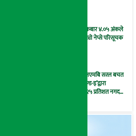
शुक्रबार ४.०५ अंकले
घट्यो नेप्से परिसूचक
‘एनएमबि सरल बचत
फण्ड-इ’द्वारा
५.२५ प्रतिशत नगद
प्रतिफल घोषणा