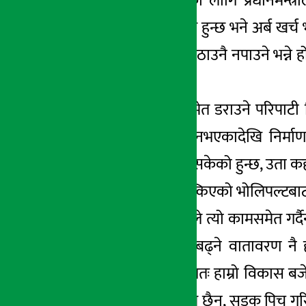
ल्याउँछौं । उदाहरणका लागि प्रधानमन्त
सम्बन्धमा विशेष काम हुन्छ भने अर्ब खर्
भन्दैमा त्यसमा कुरा उठाउनै नपाउने भन्न
कुरा आउँछ ।
आवश्यक खर्च गर्नसमेत डराउने परिपाटी व
सम्भाव्यता अध्ययन नभएकादेखि निर्मा
मन्त्रालयले बजेट दिइसकेको हुन्छ, उता कहाँ
ढिलासुस्ती बजेट निस्किएको भोलिपल्टबाट सु
बढ्छ । तर, मन्त्रालयले त्यो कामसमेत गर
कात्तिकसम्म अगाडि बढ्ने वातावरण नै 
सकिरहेको छैन । फलतः हाम्रो विकास बज
बनाइएको छ, बाथरुम छैन, सडक पिच गरिएको