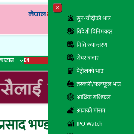
Close menu
सुन-चाँदीको भाउ
विदेशी विनिमयदर
मिति रुपान्तरण
सेयर बजार
्य खास
EN
रेडियो
Recent News
Trending News
Search
पेट्रोलको भाउ
तरकारी/फलफूल भाउ
आर्थिक राशिफल
आजको मौसम
प्रसाद भण्डारी, सह
IPO Watch