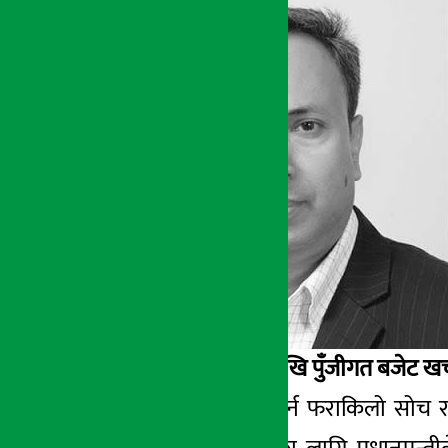
अर्थ सरोकार
१५ जेष्ठ २०७३, शनि
पछिल्लो एक दशकदेखि पुँजीगत बजेट खर्च
विकास बजेट खर्च गर्न फराकिलो सोच र ठ