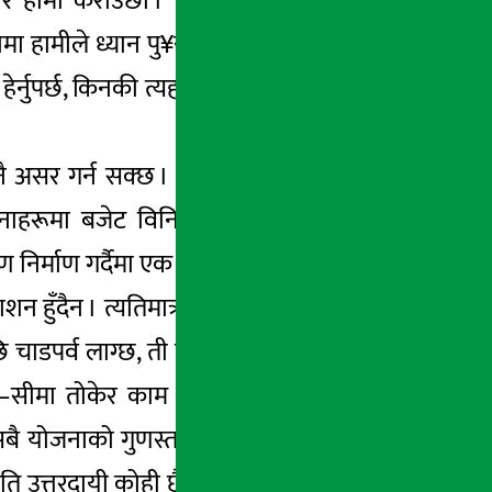
नेर हामी कराउँछौं । यदि भ्रमणले दुई देशबीचको
रामा हामीले ध्यान पु¥याउन सकिरहेका छैनौं । यति
 हेर्नुपर्छ, किनकी त्यहाँ जनताको सूचनाको हकको
नै असर गर्न सक्छ । योजना निर्माणका लागि कुनै
जनाहरूमा बजेट विनियोजन गरिएको हुन्छ । यता
 निर्माण गर्दैमा एक वर्ष बित्छ ।
 हुँदैन । त्यतिमात्र गर्ने हो भने पनि काम अगाडि
पछि चाडपर्व लाग्छ, ती विकाससँग सम्बन्धित कामले
य–सीमा तोकेर काम गर्ने परिपाटीको विकास हुन
 सबै योजनाको गुणस्तर अत्यन्त कमजोर छ । भवन
उत्तरदायी कोही छैन । हँुदाहुँदा अहिले ठेक्का