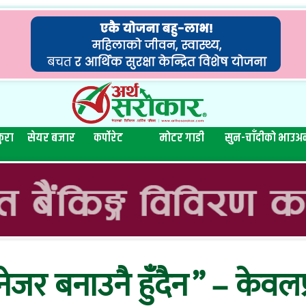
ुरा
सेयर बजार
कर्पोरेट
मोटर गाडी
सुन-चाँदीको भाउ
अन
ानेजर बनाउनै हुँदैन ” – केवल