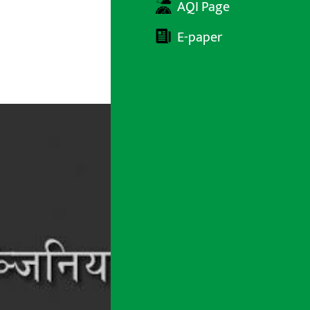
AQI Page
E-paper