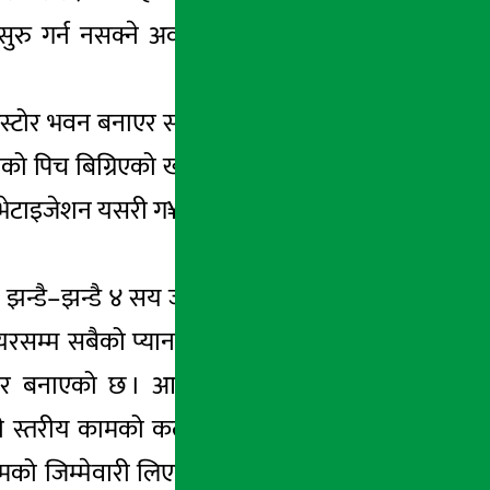
रु गर्न नसक्ने अवस्थाको सिर्जना हुन लागेको
टिस्टोर भवन बनाएर सबै शाखा एउटै भवनमा खोलौं
 पिच बिग्रिएको खण्डमा त्यो निर्माण गर्ने साधन
प्राइभेटाइजेशन यसरी ग¥यौं कि सरकारको क्षमता सबै
 झन्डै–झन्डै ४ सय जति नियन्त्रकको कार्यालयमा
जिनियरसम्म सबैको प्यानल छ, एकविना अर्को काममा
कमजोर बनाएको छ । आजको दिनमा कुनै ठेकेदारले
ी स्तरीय कामको कल्पना गर्न सकिन्छ ? सरकारी
ामको जिम्मेवारी लिएकाहरुलाई जिम्मेवार बनाउन