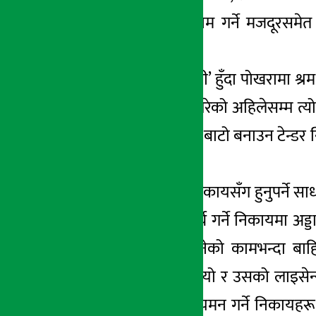
लागेका योजनामा काम गर्ने मजदूरसमेत 
देखिन्छ ।
म श्रम विभागको ‘डीजी’ हुँदा पोखरामा 
भनेर बजेट निकासा गरेको अहिलेसम्म त्यो 
सरकारसँग छैन । त्यो बाटो बनाउन टेन्डर नि
‘किल’ भयो ।
सडक विभागजस्तो निकायसँग हुनुपर्ने साध
कर्मचारी नै छैन । खर्च गर्ने निकायमा अ
जान मान्दैन । यो भनेको कामभन्दा बाह
गुणस्तरहीन काम ग¥यो र उसको लाइसेन्स
संयन्त्रमा यति धेरै नियमन गर्ने निका