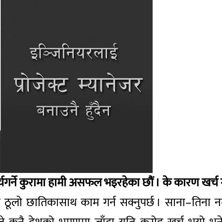
गर्ने कुरामा हामी असफल भइरहेका छौं । के कारण खर्च
ूलो छातिकासाथ काम गर्न सक्नुपर्छ । साना–तिना नगर