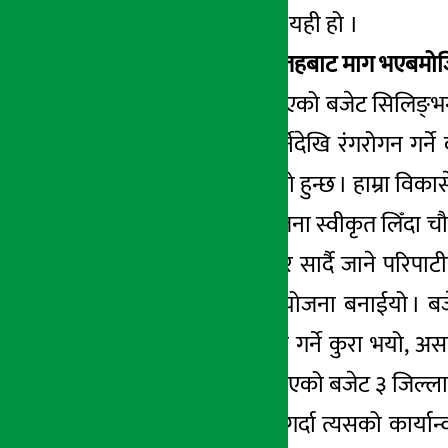
नसक्नुको मुल कारण यही हो ।
मन्त्रालय लगायतको तहबाट माग भएबमोजिमक
मन्त्रालयहरूलाई दिइएको बजेट सिलिङ्भन
गरेको छ । कार्पेट फेर्नेदेखि रंगरोगन ग
सबैतिरको जोड्दा ठूलो हुन्छ । हाम्रा विक
अर्थ मन्त्रालयबाट योजना स्वीकृत लिँदा 
चौमासमा गरौँला भनेर सार्दै जाने परिपा
बीमा लागू गर्ने भनेर योजना बनाईयो । ब
जिल्लामा कार्यान्वयन गर्ने कुरा भयो, 
बीमाका लागि छुट्याइएको बजेट ३ जिल्ला
यसले योजना तर्जुमा गर्दा त्यसको कार्यान