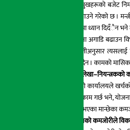
सचिव र विभागीय प्रमुखहरूको बजेट निर्म
पठायो, त्यस्तै बजेट आउने गरेको छ । मन्त्
मान्छेले बजेट निर्माणमा ध्यान दिदँैन भ
अर्को कुरा, कुनै योजना अगाडि बढाउन विभ
उसले आफ्नो तजबीजीअनुसार त्यसलाई परिव
निर्माण हँुदा काम हुँदैन । कामको मासिक
योजना आयोग र महालेखा–नियन्त्रकको कार
महालेखा–नियन्त्रकको कार्यालयले खर्चको 
वित्तीय स्रोत जुटाउने काम गर्छ भने, यो
आयोग र मन्त्रालयमा भएका मान्छेका कमजो
भनेपछि नीति–निर्माताको कमजोरीले विका