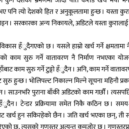
्रीले कुनै देशको भ्रमणमा जाँदा यति करोड खर्च भयो भ
च भए पनि त्यो देशको हित र अनुकूलतामा हुन्छ । यस्ता कु
े होइन । सरकारका अन्य निकायले, अडिटले यस्ता कुरालाई
िकास हँुदैगएको छ । यसले हाम्रो खर्च गर्ने क्षमतामा 
णको काम सुरु गर्ने वातावरण नै निर्माण नभएका यो
बाट काम सुरु गर्ने टुङ्गो हँुदैन । अनि, काम गर्ने वातावरण
रु हुन्छ । भोलिपल्ट निकाल्न मिल्ने सूचना महिनौ प्रकाशन
्दैन । साउनभरि पुराना बाँकी अडिटको काम गर्छौं । त्यस
हँुदैन । टेन्डर प्रक्रियामा समेत निकै कठिन छ । सम
ेट खर्च हुन सकिरहेको छैन । जति खर्च भएका छन्, ती
 छ, त्यसको गुणस्तर अत्यन्त कमजोर छ । गुणस्तरप्रति 