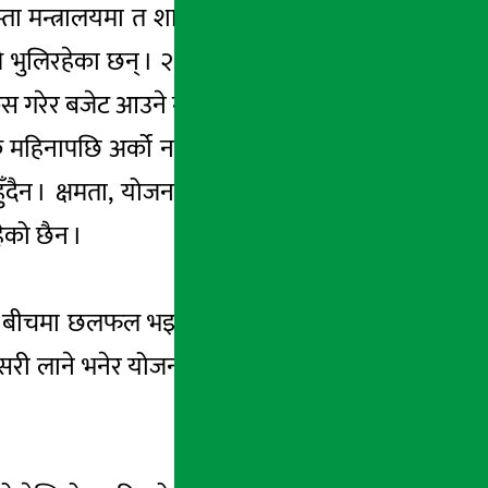
स्ता मन्त्रालयमा त शाखा अधिकृतले जस्तो बनाएर
खर्चमै भुलिरहेका छन् । २०÷२५ वर्ष काम गरेर आएका
्रस गरेर बजेट आउने गरेको छ ।
महिनापछि अर्को नयाँ मान्छे त्यो ठाउँमा आउँछ ।
ैन । क्षमता, योजना र सम्भाव्यता नहेरी योजना
ेको छैन ।
 र बीचमा छलफल भइरहेको हुन्छ । अर्थ मन्त्रालयले
ी लाने भनेर योजना तर्जुमा गर्नु हो । तर, योजना