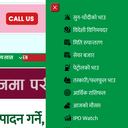
Close menu
सुन-चाँदीको भाउ
विदेशी विनिमयदर
मिति रुपान्तरण
सेयर बजार
्य खास
EN
रेडियो
Recent News
Trending News
Search
पेट्रोलको भाउ
तरकारी/फलफूल भाउ
आर्थिक राशिफल
आजको मौसम
्पादन गर्ने, आयोजनाको
IPO Watch