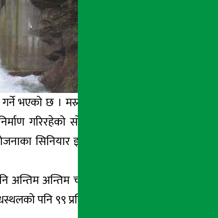
गर्ने भएको छ । मस्र्याङ्दी गाउँपालिका–६ स्थित
ारा निर्माण गरिरहेको सो आयोजनाको काम अन्तिम
 आयोजनाका सिनियार इञ्जिनीयर विवेक कारान्जितले
र्य पनि अन्तिम अन्तिम चरणमा पुगेको छ । हालसम्म
धस्थलको पनि ९९ प्रतिशत काम सम्पन्न भइसकेको