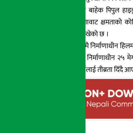
त्यस्तै सो आयोजना बाहेक पिपुल हाइड्र
निर्माणाधीन ५४ मेगावाट क्षमताको क
उत्पादन गर्ने लक्ष्य राखेको छ ।
त्यस्तै सोही पालिकामै निर्माणाधीन हिलम
इनर्जी लिमिटेडद्वारा निर्माणाधीन २५
अनुरुप निर्माण कार्यलाई तीब्रता दिँद