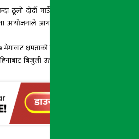
न्दा ठूलो दोर्दी गाउँपालिका वडा नं ६ ढोडेनीमा
ोजना आयोजनाले आगामी भदौँ महिनासम्म बिजुली
मेगावाट क्षमताको दोर्दीखोला जलविद्युत्, लिबर्टी
महिनाबाट बिजुली उत्पादन गर्ने भएको छ । सोही