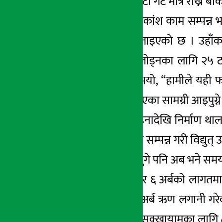
छ । बाँधस्थलमा एउटा गेट मात्र राख्न बाँ
पावर हाउसको अधिकांश काम सम्पन्
गर्न बाँकी रहेको बताइएको छ । उहा
ट्रान्समिसन लाइन जोड्नका लागि २५ ट
विजय गुरुङले भन्नुभयो, “हामीले यही 
थपिएको छ ।” रोकिएका सामग्री आइपुग
विसं २०७३ चैत महिनादेखि निर्माण थाल
आयोजनाको निर्माण सम्पन्न गरी विद्युत
बनाएकाले लम्बिन पुगे पनि अब भने सम
आयोजनाका अनुसार ६ अर्बको लागतमा निर
अर्थात् रु साढे चार अर्ब ऋण लगानी ग
वर्षायाममा ४।८० र सुक्खायामका लागि ८