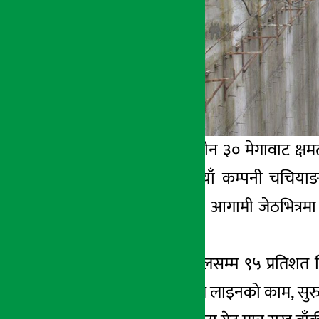
लमजुङ । निर्माणाधीन ३० मेगावाट क्षमत
ङादीखोलामा चिनियाँ कम्पनी चचियाङ ह
चरणमा पुगेको छ । आगामी जेठभित्रमा सब
जानकारी दिनुभयो ।
उहाँले भन्नुभयो, “हालसम्म ९५ प्रतिशत 
टनेल, पेनस्टक पाइप लाइनको काम, सुर