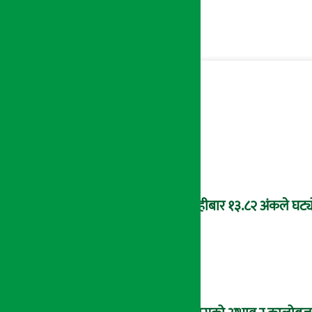
बिहीबार १३.८२ अंकले घट्यो