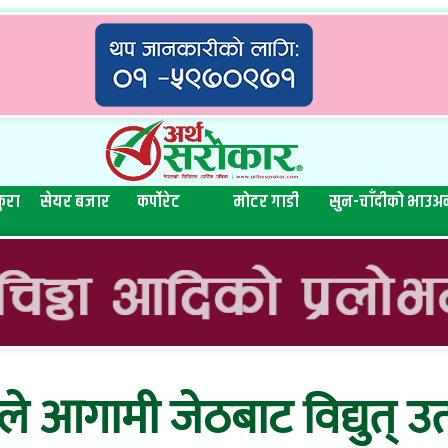
ुरा
सेयर बजार
कर्पोरेट
मोटर गाडी
सुन-चाँदीको भाउ
अन
आगामी जेठबाट विद्युत् उत