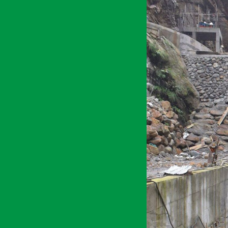
अर्थ सरोकार
६ फाल्गुन २०७७, बिही