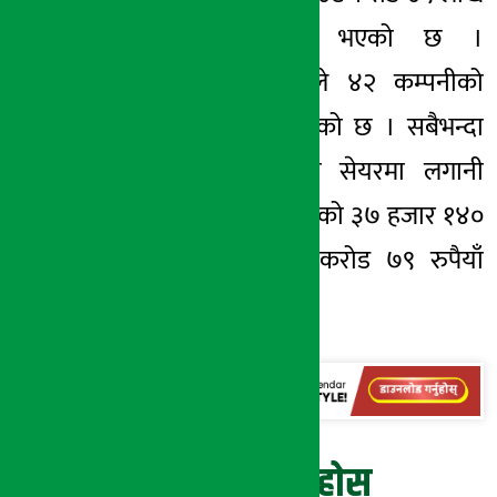
रुपैयाँमा सीमित भएको छ ।
यसअवधिमा फन्डले ४२ कम्पनीको
सेयरमा लगानी गरेको छ । सबैभन्दा
धेरै नबिल बैंकको सेयरमा लगानी
गरेको छ । यस बैंकको ३७ हजार १४०
कित्ता सेयरमा ५ करोड ७९ रुपैयाँ
लगानी रहेको हो
प्रतिक्रिया दिनुहोस्