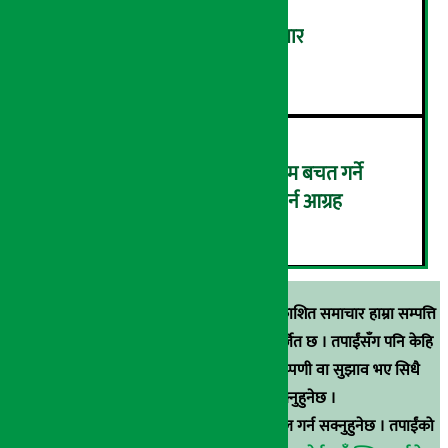
‘डिजिटल’ बन्दै खुला बजार कारोबार
५
सहकारीमा १ करोड भन्दा बढी रकम बचत गर्ने
बचतकर्तालाई स्वघोषणा फारम भर्न आग्रह
६
स्रोत खुलाइएका बाहेक अर्थ सरोकार डटकममा प्रकाशित समाचार हाम्रा सम्पत्ति
हुन् । कुनै पनि खालको पुन: प्रकाशन / प्रशारण बर्जित छ । तपाईंसँग पनि केहि
समाचार छन्, वा हाम्रा समाचारप्रति कुनै टिकाटिप्पणी वा सुझाव भए सिधै
९८५१००६६४८मा सम्पर्क गर्न सक्नुहुनेछ ।
वा
arthasarokarnews@gmail.com
मा ई-मेल गर्न सक्नुहुनेछ । तपाईंको