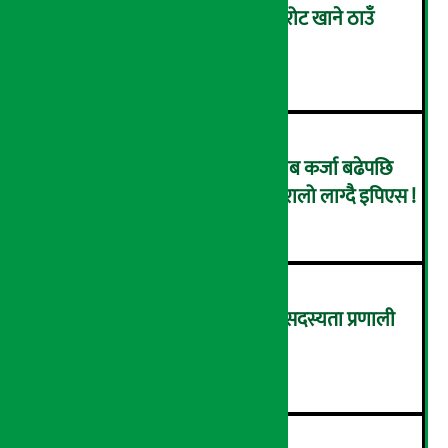
काठमाडौँका होटल-रेष्टुरेन्टलाई चुरोट खाने ठाउँ
व्यवस्थित बनाउन निर्देशन
२
उँधोगतिमा कृषि विकास बैंक, खराब कर्जा बढेपछि
नाफा २९.५२ प्रतिशतले घट्यो, ओरालो लाग्दै इपिएस !
३
पुरानो ढर्राबाट माथि उठ्दै एमाले, सदस्यता प्रणाली
पूर्णतः ‘डिजिटल’ बनाइने !
४