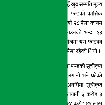
फन्ड-२ को प्रतिइकाई खुद सम्पति मूल्य
१४ मंसिर २०७८, मंगल
(न्याभ) बढेको छ । फन्डको कात्तिक
मसान्तसम्म १२ रुपैयाँ २८ पैसा कायम
भएको छ । यो साउनको भन्दा १३
पैसाले धेरै हो । असोजमा यस फन्डको
न्याभ १२ रुपैयाँ १५ पैसा रहेको थियो ।
यस्तैगरी यसअवधिमा फन्डको सूचीकृत
कम्पनीको सेयरमा लगानी भने घटेको
छ । १ महिनाको अवधिमा सूचीकृत
कम्पनीको सेयरमा लगानी ३ करोड ३
लाख रुपैयाँले घटेर ४८ करोड ४९ लाख