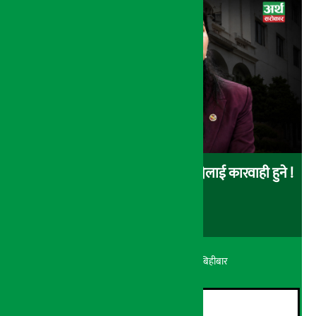
नक्कली भूमिहीन बनेर जग्गा लिन खोज्नेलाई कारवाही हुने !
अर्थ सरोकार
२१ श्रावण २०८३, बिहीबार