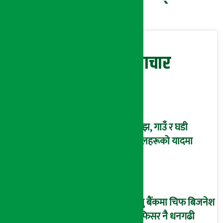
सम्बन्धित समाचार
साँझ, गाउँ र घडी
फूलहरूको यादमा
प्रभु बैंकमा चिफ बिजनेश
अफिसर नै धनगढी