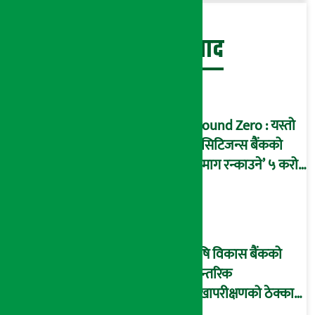
बेथिति मुर्दाबाद
Ground Zero : यस्तो
छ सिटिजन्स बैंकको
‘दिमाग रन्काउने’ ५ करोड
घोटालाको नालीबेली,
आइडी नम्बर २२७४
माष्टरमाइन्ड !
कृषि विकास बैंकको
आन्तरिक
लेखापरीक्षणको ठेक्का
प्रक्रिया पनि ‘विवाद’मा,