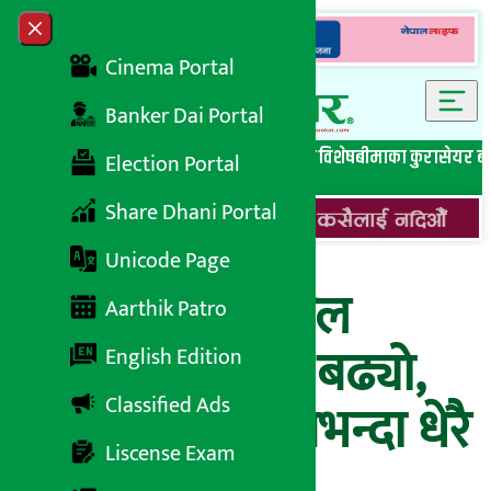
Skip to content
Close menu
Cinema Portal
Banker Dai Portal
सबै समाचार
बेथिति मुर्दाबाद
बैंकिङ विशेष
लघुवित्त विशेष
बीमाका कुरा
सेयर ब
Election Portal
Share Dhani Portal
Unicode Page
सिटिजन्स म्युचुअल
Aarthik Patro
फन्ड-२ को न्याभ बढ्यो,
English Edition
Classified Ads
नबिल बैंकमा सबैभन्दा धेरै
Liscense Exam
लगानी