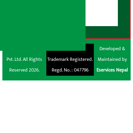
डिस्क्लेमर नोट
RSS Feed
© Shubham Media
Artha Sarokar®
Developed &
Pvt. Ltd. All Rights
Trademark Registered.
Maintained by
Reserved 2026.
Regd. No. : 047796
Eservices Nepal