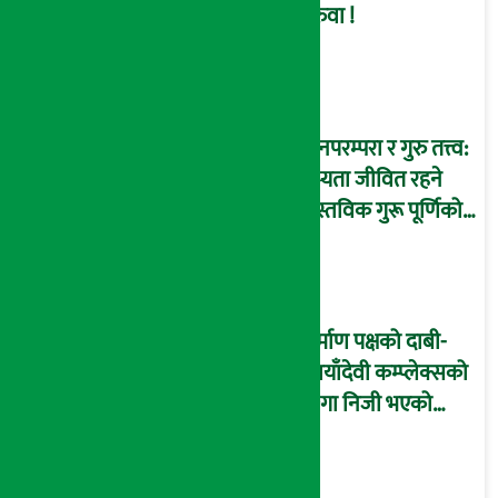
सरुवा !
ज्ञानपरम्परा र गुरु तत्त्व:
सभ्यता जीवित रहने
वास्तविक गुरू पूर्णिको
आधार
निर्माण पक्षको दाबी-
‘छायाँदेवी कम्प्लेक्सको
जग्गा निजी भएको
इतिहासले पुष्टि गर्छ’