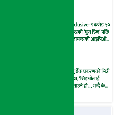
बदनियत बोकेर
कार्यविधि बनाएको
आरोप !
Exclusive: ९ करोड ५०
लाखको ‘घुस डिल’ पछि
रिलायन्सको आइपिओ
अनुमति दिएको
दाबीसहित अख्तियारमा
उजुरी !
प्रभु बैंक प्रकरणको भित्री
कथा, ‘सिइओलाई
फसाउने हो…, भन्दै के
मात्र गरेनन् मणिरामले ?,
अन्तत: आफैँ जाकिए’