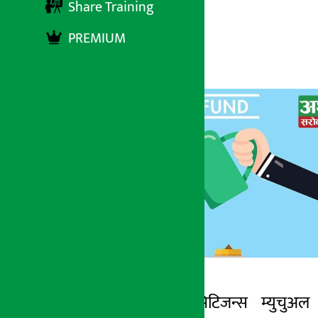
Share Training
PREMIUM
अर्थ सरोकार
१४ मंसिर २०७८, मंगलबार १६:११
काठमाडौं । सिटिजन्स म्युचुअल
अर्थ सरोकार