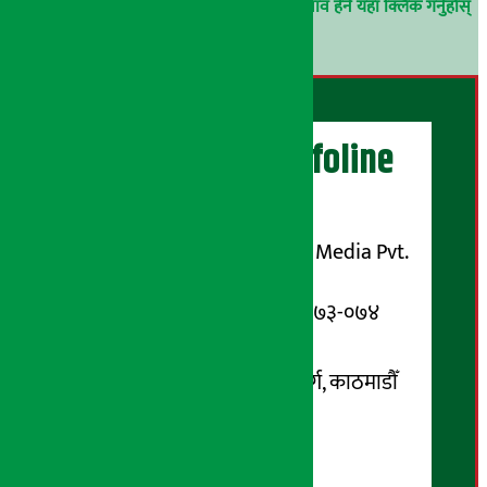
परिचय गोप्य राखिनेछ ।
अर्थ सरोकार समाचार प्रभाव हेर्न यहाँ क्लिक गर्नुहोस्
।
अर्थ सरोकार Infoline
सञ्चालक/ प्रकाशक
शुभम् मिडिया प्रालि (Shubham Media Pvt.
Ltd.)
सूचना विभाग दर्ता नम्बर : १३३-०७३-०७४
सम्पर्क ठेगाना:
कोटेश्वर-३२, बासुकी नगर मार्ग, काठमाडौँ
फोन नम्बर : ०१-५१९९१०८ /
९८५१००६६४८
Email: