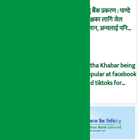
प्रभु बैंक प्रकरण : पाण्डे
पूर्पक्षका लागि जेल
चलान, अन्यलाई पनि
पक्राउ गरी कारागार
पठाउन आदेश !
Artha Khabar being
popular at facebook
and tiktoks for
giving special
economic news
from across Nepal.