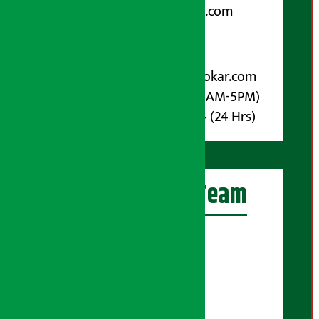
arthasarokarnews@gmail.com
पोष्ट बक्स नम्बर : ४०७०
विज्ञापनका लागि:
Email :
info@arthasarokar.com
Phone : 9851017914 (10AM-5PM)
Whatsapp : 9851017914 (24 Hrs)
अर्थ सरोकार Team
प्रधान सम्पादक:
सुरज प्याकुरेल
कार्यकारी सम्पादक:
सुदर्शन श्रेष्ठ