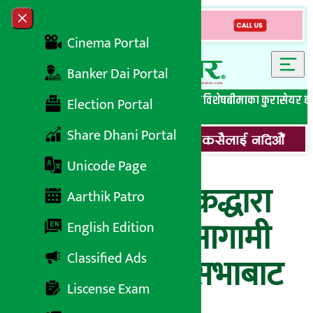
Skip to content
Close menu
Cinema Portal
Banker Dai Portal
सबै समाचार
बेथिति मुर्दाबाद
बैंकिङ विशेष
लघुवित्त विशेष
बीमाका कुरा
सेयर ब
Election Portal
Share Dhani Portal
Unicode Page
ज्योति विकास बैंकद्धारा
Aarthik Patro
लाभांश घोषणा, आगामी
English Edition
Classified Ads
वार्षिक साधारणसभाबाट
Liscense Exam
पारित भएपछि