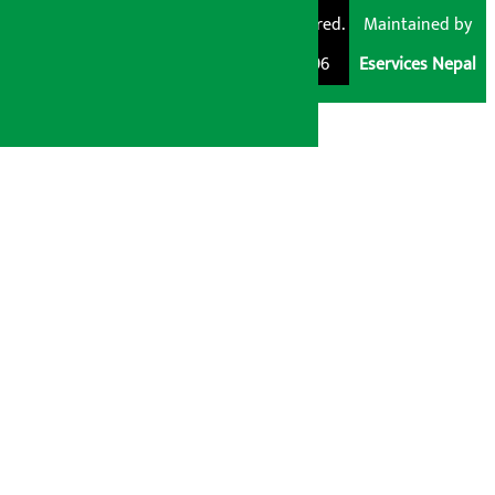
Pvt. Ltd. All Rights
Trademark Registered.
Maintained by
Reserved 2026.
Regd. No. : 047796
Eservices Nepal