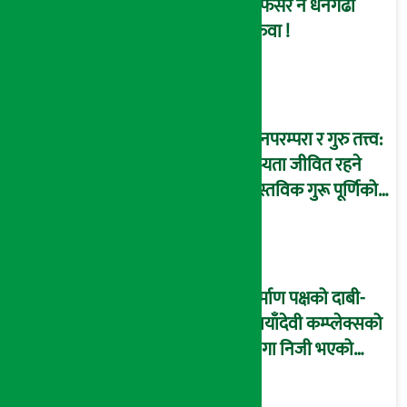
अफिसर नै धनगढी
सरुवा !
ज्ञानपरम्परा र गुरु तत्त्व:
सभ्यता जीवित रहने
वास्तविक गुरू पूर्णिको
आधार
निर्माण पक्षको दाबी-
‘छायाँदेवी कम्प्लेक्सको
जग्गा निजी भएको
इतिहासले पुष्टि गर्छ’