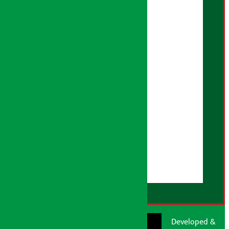
अर्थ सरोकार नीति
सम्पादकीय नीति
गोपनियता नीति
तथ्य जाँच नीति
भूलसुधार नीति
विज्ञापन नीति
AI नीति
हाम्रो बारेमा
युजर गाइडलाइन्स
डिस्क्लेमर नोट
RSS Feed
© Shubham Media
Artha Sarokar®
Developed &