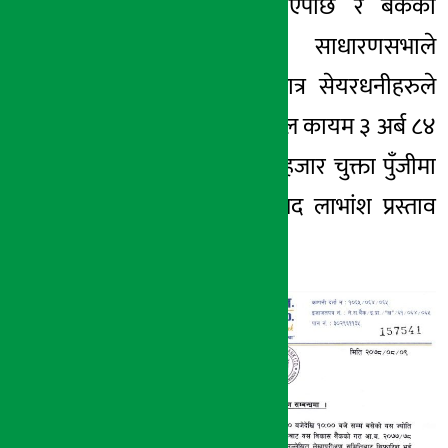
बैंकबाट स्वीकृत भएपछि र बैंकको
आगामी वार्षिक साधारणसभाले
अनुमोदन गरेपछि मात्र सेयरधनीहरुले
पाउनेछन् । बैंकले हाल कायम ३ अर्ब ८४
करोड ४८ लाख २२ हजार चुक्ता पुँजीमा
उक्त बोनस तथा नगद लाभांश प्रस्ताव
गरेको हो ।