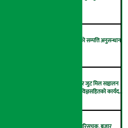
थुनामा, किन्ने धरौटीमा छुटे !
३
पूर्वप्रधानमन्त्रीका स्वकीय सचिवको सम्पत्ति अनुसन्धान
सुरु !
४
हेटौँडा कपडा उद्योगपछि विराटनगर जुट मिल सञ्चालन
गर्दै सरकार, अवस्था अध्ययन गर्न विज्ञसहितको कार्यदल
५
गठन
सोमबार ९.०४ अंकले घट्यो नेप्से परिसूचक, बजार