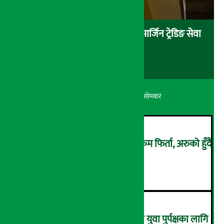
क्रिस्टल कञ्चनजंघा सेक्युरिटिजद्वारा मार्जिन ट्रेडिङ सेवा
सुरु
अर्थ सरोकार
२५ श्रावण २०८३, सोमबार
४ हजार सहकारी बचतकर्ताको रकम फिर्ता, अरुको हुँदै
!
२
सरकारी गाडी चोरेर ४ लाखमा बेच्ने युवा पुर्पक्षका लागि