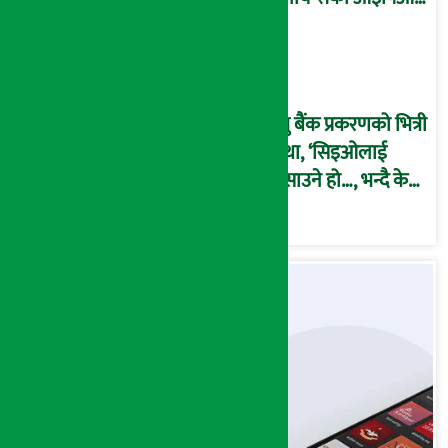
अनुमति दिएको
दाबीसहित अख्तियारमा
उजुरी !
प्रभु बैंक प्रकरणको भित्री
कथा, ‘सिइओलाई
फसाउने हो…, भन्दै के
मात्र गरेनन् मणिरामले ?,
अन्तत: आफैँ जाकिए’