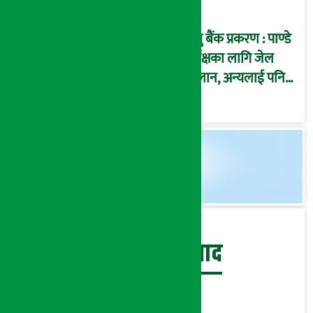
प्रभु बैंक प्रकरण : पाण्डे
पूर्पक्षका लागि जेल
चलान, अन्यलाई पनि
पक्राउ गरी कारागार
पठाउन आदेश !
बेथिति मुर्दाबाद