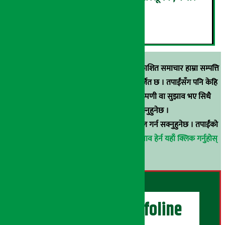
२६४१.०५ बिन्दुमा
६
स्रोत खुलाइएका बाहेक अर्थ सरोकार डटकममा प्रकाशित समाचार हाम्रा सम्पत्ति
हुन् । कुनै पनि खालको पुन: प्रकाशन / प्रशारण बर्जित छ । तपाईंसँग पनि केहि
समाचार छन्, वा हाम्रा समाचारप्रति कुनै टिकाटिप्पणी वा सुझाव भए सिधै
९८५१००६६४८मा सम्पर्क गर्न सक्नुहुनेछ ।
वा
arthasarokarnews@gmail.com
मा ई-मेल गर्न सक्नुहुनेछ । तपाईंको
परिचय गोप्य राखिनेछ ।
अर्थ सरोकार समाचार प्रभाव हेर्न यहाँ क्लिक गर्नुहोस्
।
अर्थ सरोकार Infoline