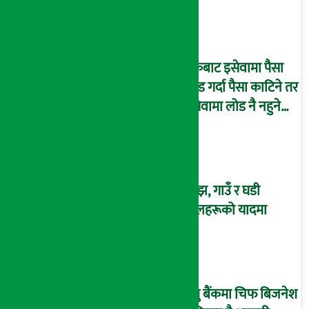
बैंकबाट इसेवामा पैसा
लोड गर्दा पैसा काटिने तर
इसेवामा लोड नै नहुने
समस्या, ग्राहक हैरान !
साँझ, गाउँ र घडी
फूलहरूको यादमा
प्रभु बैंकमा चिफ बिजनेश