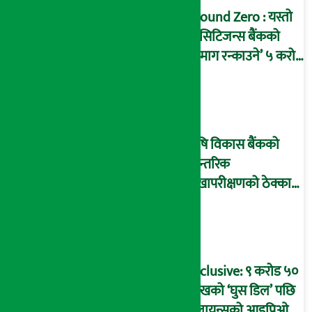
Ground Zero : यस्तो
छ सिटिजन्स बैंकको
‘दिमाग रन्काउने’ ५ करोड
घोटालाको नालीबेली,
आइडी नम्बर २२७४
माष्टरमाइन्ड !
कृषि विकास बैंकको
आन्तरिक
लेखापरीक्षणको ठेक्का
प्रक्रिया पनि ‘विवाद’मा,
बदनियत बोकेर
कार्यविधि बनाएको
आरोप !
Exclusive: ९ करोड ५०
लाखको ‘घुस डिल’ पछि
रिलायन्सको आइपिओ