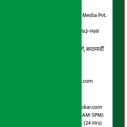
सञ्चालक/ प्रकाशक
शुभम् मिडिया प्रालि (Shubham Media Pvt.
Ltd.)
सूचना विभाग दर्ता नम्बर : १३३-०७३-०७४
सम्पर्क ठेगाना:
कोटेश्वर-३२, बासुकी नगर मार्ग, काठमाडौँ
फोन नम्बर : ०१-५१९९१०८ /
९८५१००६६४८
Email:
arthasarokarnews@gmail.com
पोष्ट बक्स नम्बर : ४०७०
विज्ञापनका लागि:
Email :
info@arthasarokar.com
Phone : 9851017914 (10AM-5PM)
Whatsapp : 9851017914 (24 Hrs)