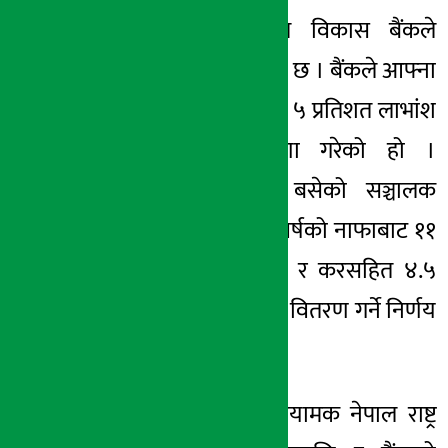
काठमाडौं । ज्योति विकास बैंकले
अर्थ सरोकार
लाभांश घोषणा गरेको छ । बैंकले आफ्ना
९ मंसिर २०७८, बिही
सेयरधनीहरुलाई १५. ५ प्रतिशत लाभांश
वितरण गर्ने घोषणा गरेको हो ।
कम्पनीको बुधबार बसेको सञ्चालक
समिति बैठकले गत वर्षको नाफाबाट ११
प्रतिशत बोनस सेयर र करसहित ४.५
प्रतिशत नगद लाभांश वितरण गर्ने निर्णय
गरेको छ ।
प्रस्तावित लाभांश नियामक नेपाल राष्ट्र