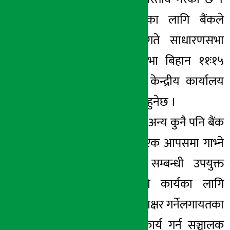
सो प्रस्ताव पारितका लागि बैंकले
आगामी पुस ९ गते साधारणसभा
बोलाएको छ । सभा बिहान ११ः१५
बजेदेखि कम्पनीको केन्द्रीय कार्यालय
डिल्ली बजारमा शुरु हुनेछ ।
साथै सभाले बैंकसँग अन्य कुनै पनि बैंक
तथा वित्तीय संस्था एक आपसमा गाभ्ने
गाभिने वा प्राप्ति सम्बन्धी उपयुक्त
प्रस्ताव आएमा सो कार्यका लागि
समझदारीपत्रमा हस्ताक्षर गर्नेलगायतका
आवश्यक सम्पूर्ण कार्य गर्न सञ्चालक