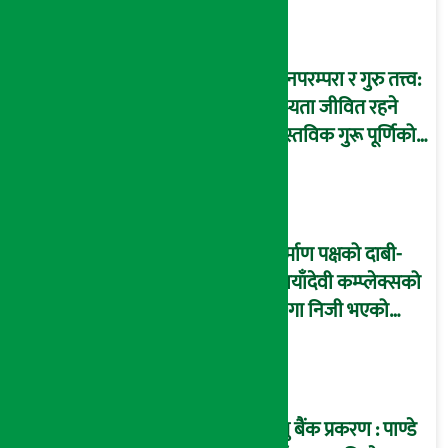
ज्ञानपरम्परा र गुरु तत्त्व:
सभ्यता जीवित रहने
वास्तविक गुरू पूर्णिको
आधार
निर्माण पक्षको दाबी-
‘छायाँदेवी कम्प्लेक्सको
जग्गा निजी भएको
इतिहासले पुष्टि गर्छ’
प्रभु बैंक प्रकरण : पाण्डे