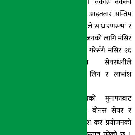
काठमाडौं । लुम्बिनी विकास बैंकको
लाभांश सुरक्षित गर्ने आइतबार अन्तिम
अर्थ सरोकार
दिन रहेको छ । बैंकले साधारणसभा र
२४ मंसिर २०७८, शुक्र
लाभांश वितरण प्रयोजनको लागि मंसिर
२७ गते बुक क्लोज गरेसँगै मंसिर २६
गतेसम्म कायम सेयरधनीले
साधारणसभा भाग लिन र लाभांश
पाउनेछन् ।
बैंकले गत आवको मुनाफाबाट
सेयरधनीलाई १३% बोनस सेयर र
०.६८% नगद लाभांश कर प्रयोजनको
लागि वितरण गर्ने प्रस्ताव गरेको छ ।