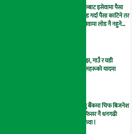
बैंकबाट इसेवामा पैसा
लोड गर्दा पैसा काटिने तर
इसेवामा लोड नै नहुने
समस्या, ग्राहक हैरान !
साँझ, गाउँ र घडी
फूलहरूको यादमा
प्रभु बैंकमा चिफ बिजनेश
अफिसर नै धनगढी
सरुवा !