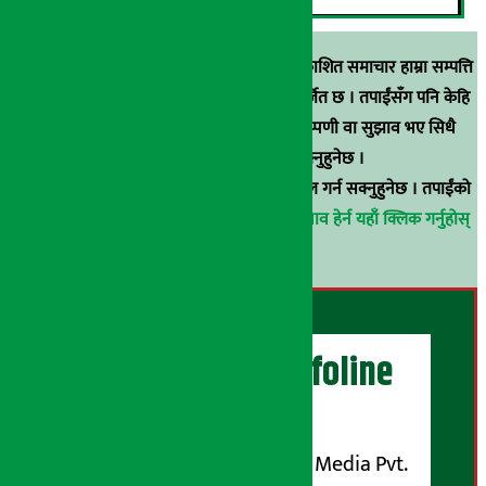
स्रोत खुलाइएका बाहेक अर्थ सरोकार डटकममा प्रकाशित समाचार हाम्रा सम्पत्ति
हुन् । कुनै पनि खालको पुन: प्रकाशन / प्रशारण बर्जित छ । तपाईंसँग पनि केहि
समाचार छन्, वा हाम्रा समाचारप्रति कुनै टिकाटिप्पणी वा सुझाव भए सिधै
९८५१००६६४८मा सम्पर्क गर्न सक्नुहुनेछ ।
वा
arthasarokarnews@gmail.com
मा ई-मेल गर्न सक्नुहुनेछ । तपाईंको
परिचय गोप्य राखिनेछ ।
अर्थ सरोकार समाचार प्रभाव हेर्न यहाँ क्लिक गर्नुहोस्
।
अर्थ सरोकार Infoline
सञ्चालक/ प्रकाशक
शुभम् मिडिया प्रालि (Shubham Media Pvt.