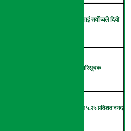
सम्पत्ति शुद्धिकरणमा चक्रे मिलनलाई सर्वोच्चले दियो
सफाइ
४
शुक्रबार ४.०५ अंकले घट्यो नेप्से परिसूचक
५
‘एनएमबि सरल बचत फण्ड-इ’द्वारा ५.२५ प्रतिशत नगद
प्रतिफल घोषणा
६