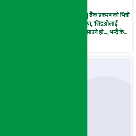
उजुरी !
प्रभु बैंक प्रकरणको भित्री
कथा, ‘सिइओलाई
फसाउने हो…, भन्दै के
मात्र गरेनन् मणिरामले ?,
अन्तत: आफैँ जाकिए’