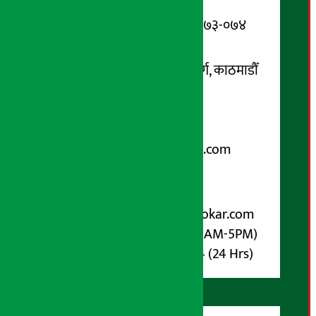
Ltd.)
सूचना विभाग दर्ता नम्बर : १३३-०७३-०७४
सम्पर्क ठेगाना:
कोटेश्वर-३२, बासुकी नगर मार्ग, काठमाडौँ
फोन नम्बर : ०१-५१९९१०८ /
९८५१००६६४८
Email:
arthasarokarnews@gmail.com
पोष्ट बक्स नम्बर : ४०७०
विज्ञापनका लागि:
Email :
info@arthasarokar.com
Phone : 9851017914 (10AM-5PM)
Whatsapp : 9851017914 (24 Hrs)