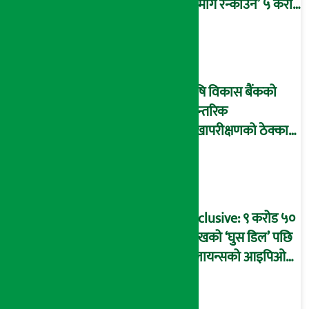
‘दिमाग रन्काउने’ ५ करोड
घोटालाको नालीबेली,
आइडी नम्बर २२७४
माष्टरमाइन्ड !
कृषि विकास बैंकको
आन्तरिक
लेखापरीक्षणको ठेक्का
प्रक्रिया पनि ‘विवाद’मा,
बदनियत बोकेर
कार्यविधि बनाएको
आरोप !
Exclusive: ९ करोड ५०
लाखको ‘घुस डिल’ पछि
रिलायन्सको आइपिओ
अनुमति दिएको
दाबीसहित अख्तियारमा