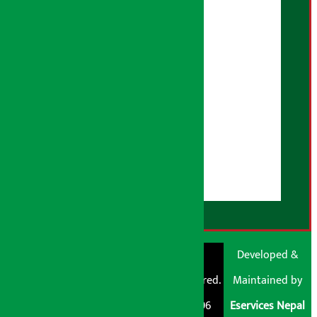
गोपनियता नीति
तथ्य जाँच नीति
भूलसुधार नीति
विज्ञापन नीति
AI नीति
हाम्रो बारेमा
युजर गाइडलाइन्स
डिस्क्लेमर नोट
RSS Feed
© Shubham Media
Artha Sarokar®
Developed &
Pvt. Ltd. All Rights
Trademark Registered.
Maintained by
Reserved 2026.
Regd. No. : 047796
Eservices Nepal