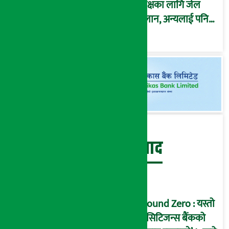
पूर्पक्षका लागि जेल
चलान, अन्यलाई पनि
पक्राउ गरी कारागार
पठाउन आदेश !
बेथिति मुर्दाबाद
Ground Zero : यस्तो
छ सिटिजन्स बैंकको