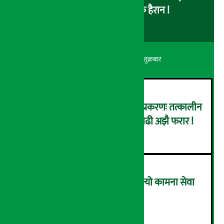
लोड नै नहुने समस्या, ग्राहक हैरान !
अर्थ सरोकार
२२ श्रावण २०८३, शुक्रबार
कर्णाली डेभलपमेन्ट बैंक घोटाला प्रकरणः तत्कालीन
सिइओसहित ३ जना पक्राउ, सय बढी अझै फरार !
२
लाभांश घोषणा गर्ने पहिलो बैंक बन्यो कामना सेवा
विकास बैंक, कति दिने भयो ?
३