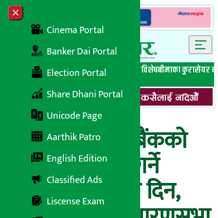
Skip to content
Close menu
Cinema Portal
Banker Dai Portal
सबै समाचार
बेथिति मुर्दाबाद
बैंकिङ विशेष
लघुवित्त विशेष
बीमाका कुरा
सेयर ब
Election Portal
Share Dhani Portal
Unicode Page
लुम्बिनी विकास बैंकको
Aarthik Patro
लाभांश सुरक्षित गर्ने
English Edition
Classified Ads
आइतबार अन्तिम दिन,
Liscense Exam
कहिले हुँदैछ साधारणसभा