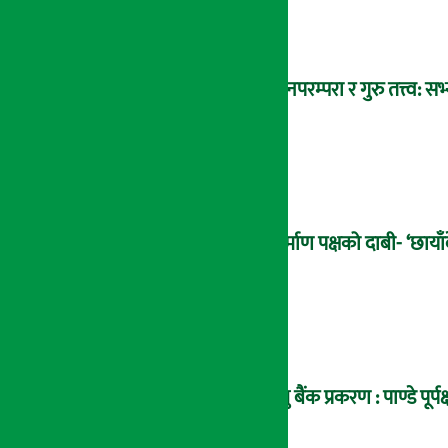
ज्ञानपरम्परा र गुरु तत्त्व:
निर्माण पक्षको दाबी- ‘छाया
प्रभु बैंक प्रकरण : पाण्डे