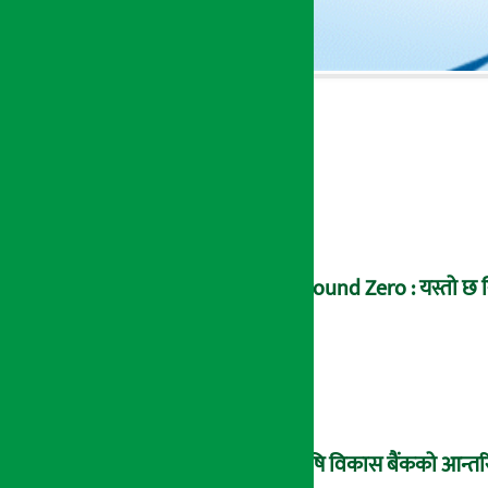
Ground Zero : यस्तो छ सि
कृषि विकास बैंकको आन्तरि