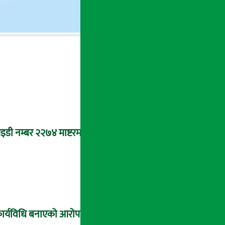
डी नम्बर २२७४ माष्टरमाइन्ड !
कार्यविधि बनाएको आरोप !