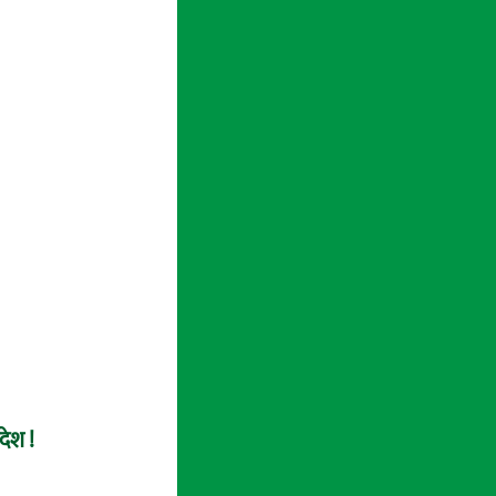
देश !