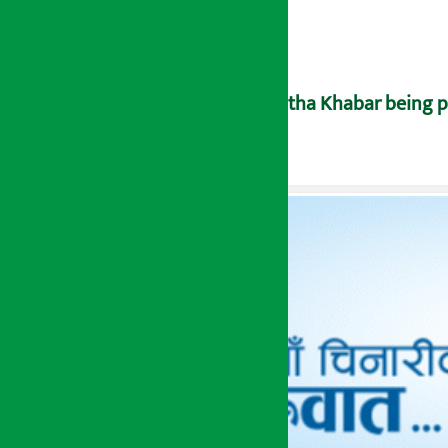
Artha Khabar being po