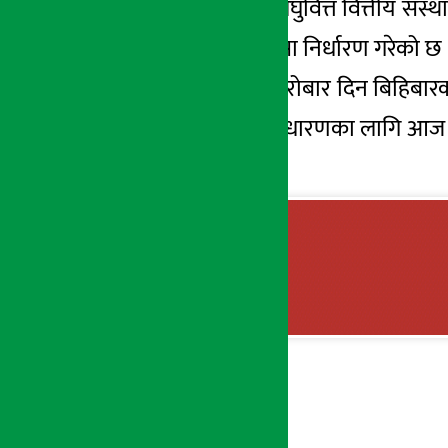
काठमाडौं । नेरुडे लघुवित्त वित्तीय
१०४१ रुपैयाँ १८ पैसा निर्धारण गरेक
अर्थ सरोकार
नेप्सेले अघिल्लो कारोबार दिन बिहिबा
२६ मंसिर २०७८, आईत
१० बस्ने वार्षिक साधारणका लागि आज 
पाउनेछन् ।