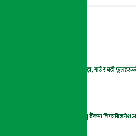
साँझ, गाउँ र घडी फूलहरूक
प्रभु बैंकमा चिफ बिजनेश 