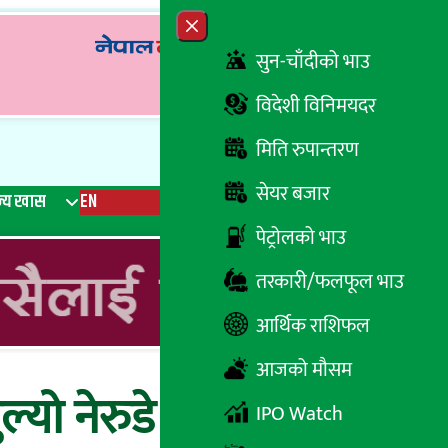
Close menu
सुन-चाँदीको भाउ
विदेशी विनिमयदर
मिति रुपान्तरण
सेयर बजार
्य खास
EN
रेडियो
Recent News
Trending News
Search
पेट्रोलको भाउ
तरकारी/फलफूल भाउ
आर्थिक राशिफल
आजको मौसम
 नेरुडे लघुवित्त
IPO Watch