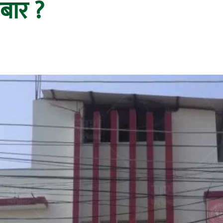
ोबार ?