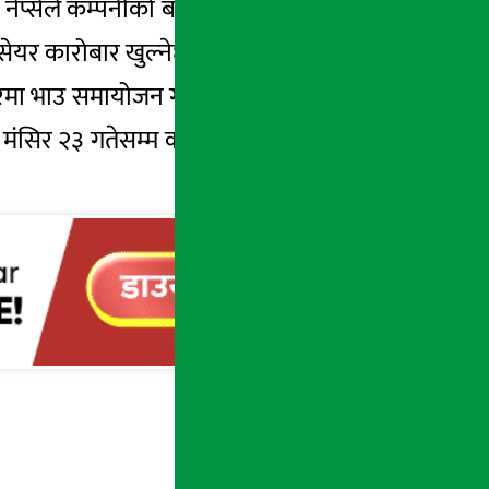
। नेप्सेले कम्पनीको बोनस समायोजनपछिको मूल्य
ेयर कारोबार खुल्नेछ ।
धारमा भाउ समायोजन गरेको हो । यस कम्पनीले पुस
 मंसिर २३ गतेसम्म कायम सेयरधनीले सो लाभांश