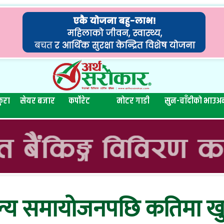
ुरा
सेयर बजार
कर्पोरेट
मोटर गाडी
सुन-चाँदीको भाउ
अन
य समायोजनपछि कतिमा खुल्यो