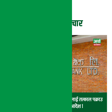
ताजा समाचार
नेपाल इन्भेष्टमेन्ट बैंकका संचालकहरुलाई तत्काल पक्राउ
नगर्न सर्वोच्चको अन्तरिम आदेश !