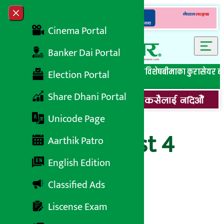
Skip to content
Close menu
Cinema Portal
Banker Dai Portal
सबै समाचार
बेथिति मुर्दाबाद
बैंकिङ विशेष
लघुवित्त विशेष
बीमाका कुरा
सेयर ब
Election Portal
Share Dhani Portal
Unicode Page
Download Test 4
Aarthik Patro
English Edition
Classified Ads
अर्थ सरोकार
३२ असार २०७९, शनिबार ०९:२३
Liscense Exam