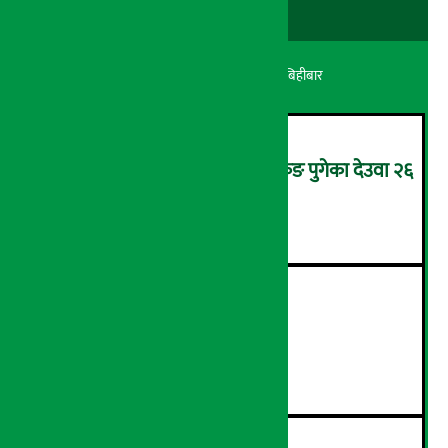
अर्थ सरोकार
२१ श्रावण २०८३, बिहीबार
उपचारका लागि सिंगापुरबाट हङकङ पुगेका देउवा २६
गते स्वदेश फर्किदै !
२
२१औँ ‘अडान डे’ सम्पन्न
३