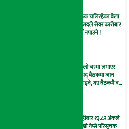
बैठक चलिरहेका बेला
सांसदले सेयर कारोबार
गर्न नपाउने !
कालो चस्मा लगाएर
संसद् बैठकमा जान
नपाइने, गए बैठकमै बस्न
नदिइने !
बिहीबार १३.८२ अंकले
घट्यो नेप्से परिसूचक