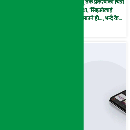
प्रभु बैंक प्रकरणको भित्री
कथा, ‘सिइओलाई
फसाउने हो…, भन्दै के
मात्र गरेनन् मणिरामले ?,
अन्तत: आफैँ जाकिए’