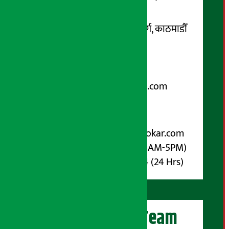
सम्पर्क ठेगाना:
कोटेश्वर-३२, बासुकी नगर मार्ग, काठमाडौँ
फोन नम्बर : ०१-५१९९१०८ /
९८५१००६६४८
Email:
arthasarokarnews@gmail.com
पोष्ट बक्स नम्बर : ४०७०
विज्ञापनका लागि:
Email :
info@arthasarokar.com
Phone : 9851017914 (10AM-5PM)
Whatsapp : 9851017914 (24 Hrs)
अर्थ सरोकार Team