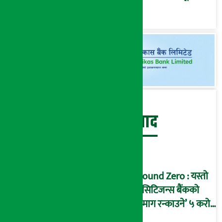
बेथिति मुर्दाबाद
Ground Zero : यस्तो
छ सिटिजन्स बैंकको
‘दिमाग रन्काउने’ ५ करोड
घोटालाको नालीबेली,