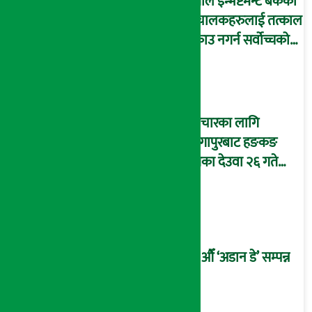
नेपाल इन्भेष्टमेन्ट बैंकका
संचालकहरुलाई तत्काल
पक्राउ नगर्न सर्वोच्चको
अन्तरिम आदेश !
उपचारका लागि
सिंगापुरबाट हङकङ
पुगेका देउवा २६ गते
स्वदेश फर्किदै !
२१औँ ‘अडान डे’ सम्पन्न