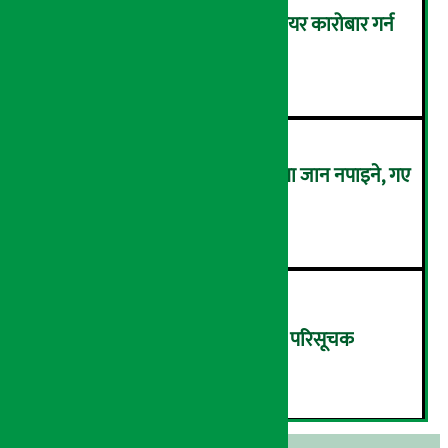
बैठक चलिरहेका बेला सांसदले सेयर कारोबार गर्न
नपाउने !
४
कालो चस्मा लगाएर संसद् बैठकमा जान नपाइने, गए
बैठकमै बस्न नदिइने !
५
बिहीबार १३.८२ अंकले घट्यो नेप्से परिसूचक
६