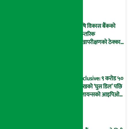
आइडी नम्बर २२७४
माष्टरमाइन्ड !
कृषि विकास बैंकको
आन्तरिक
लेखापरीक्षणको ठेक्का
प्रक्रिया पनि ‘विवाद’मा,
बदनियत बोकेर
कार्यविधि बनाएको
आरोप !
Exclusive: ९ करोड ५०
लाखको ‘घुस डिल’ पछि
रिलायन्सको आइपिओ
अनुमति दिएको
दाबीसहित अख्तियारमा
उजुरी !