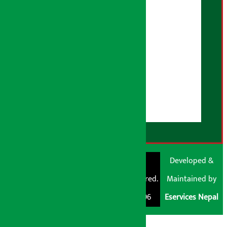
तथ्य जाँच नीति
भूलसुधार नीति
विज्ञापन नीति
AI नीति
हाम्रो बारेमा
युजर गाइडलाइन्स
डिस्क्लेमर नोट
RSS Feed
© Shubham Media
Artha Sarokar®
Developed &
Pvt. Ltd. All Rights
Trademark Registered.
Maintained by
Reserved 2026.
Regd. No. : 047796
Eservices Nepal