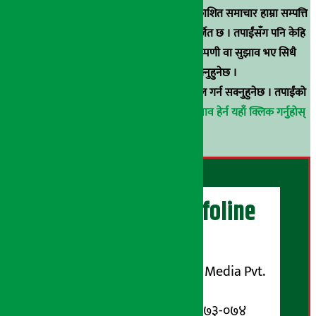
स्रोत खुलाइएका बाहेक अर्थ सरोकार डटकममा प्रकाशित समाचार हाम्रा सम्पत्ति
हुन् । कुनै पनि खालको पुन: प्रकाशन / प्रशारण बर्जित छ । तपाईंसँग पनि केहि
समाचार छन्, वा हाम्रा समाचारप्रति कुनै टिकाटिप्पणी वा सुझाव भए सिधै
९८५१००६६४८मा सम्पर्क गर्न सक्नुहुनेछ ।
वा
arthasarokarnews@gmail.com
मा ई-मेल गर्न सक्नुहुनेछ । तपाईंको
परिचय गोप्य राखिनेछ ।
अर्थ सरोकार समाचार प्रभाव हेर्न यहाँ क्लिक गर्नुहोस्
।
अर्थ सरोकार Infoline
सञ्चालक/ प्रकाशक
शुभम् मिडिया प्रालि (Shubham Media Pvt.
Ltd.)
सूचना विभाग दर्ता नम्बर : १३३-०७३-०७४