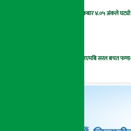
शुक्रबार ४.०५ अंकले घट्यो
‘एनएमबि सरल बचत फण्ड-इ’