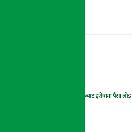
बैंकबाट इसेवामा पैसा लोड ग