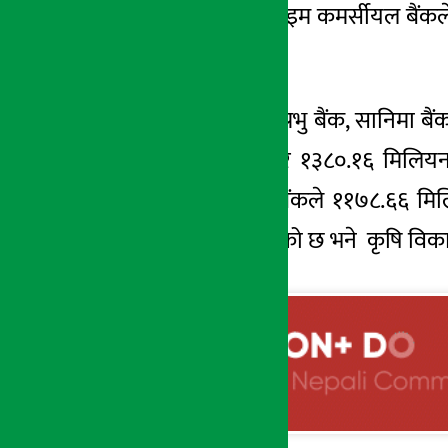
२०२३.२८ मिलियन, प्राइम कमर्सीयल बैंक
गरेको छ ।
त्यस्तै, सोही अवधिमा प्रभु बैंक, सानिमा
मिलियन, १४५०.७३ र १३८०.१६ मिलियन ख
मिलियन, माछापुच्छ्रे बैंकले ११७८.६६
मिलियन नाफा कमाएको छ भने कृषि विकास