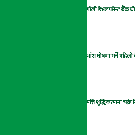
कर्णाली डेभलपमेन्ट बैंक
लाभांश घोषणा गर्ने पहिलो 
सम्पत्ति शुद्धिकरणमा चक्र