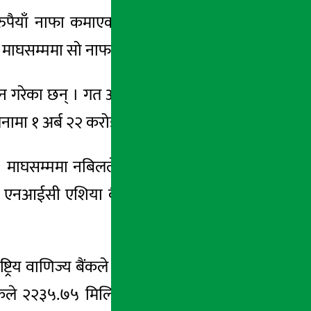
ैयाँ नाफा कमाएका छन् । नेपाल राष्ट्र बैंकको
माघसम्ममा सो नाफा आर्जन गरेका हुन् ।
आर्जन गरेका छन् । गत आर्थिक वर्षको सोही अवधिमा
ामा १ अर्ब २२ करोडमात्रै कम हो ।
छ । माघसम्ममा नबिलले ४ अर्ब १३ करोड २६ लाख
थानमा एनआईसी एशिया बैंक छ, जसले पछिल्लो सात
्रिय वाणिज्य बैंकले ३ अर्ब ६६ लाख रुपैयाँ नाफा
 २२३५.७५ मिलियन, स्ट्याण्डर्ड चार्टर्ड बैंकले