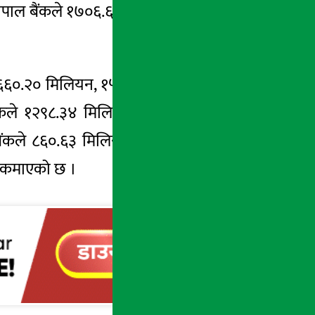
 नेपाल बैंकले १७०६.६१ मिलियन खुद नाफा आर्जन
्रमशः १६६०.२० मिलियन, १५३३.७४ मिलियन, १५०२.७६
े १२९८.३४ मिलियन, लक्ष्मी बैंकले १२८०.४३
बैंकले ८६०.६३ मिलियन, सिभिल बैंकले ७७०.०८
ा कमाएको छ ।