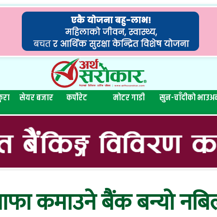
ुरा
सेयर बजार
कर्पोरेट
मोटर गाडी
सुन-चाँदीको भाउ
अन
ाफा कमाउने बैंक बन्यो नबि