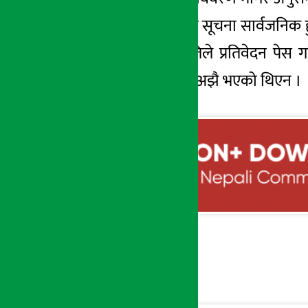
समितिले जारी गरेको सूचना सार्वजनिक 
भदौ ४ मा उपसमितिले प्रतिवेदन पेस गर
भनिएकोमा सो काम अझै भएको थिएन ।