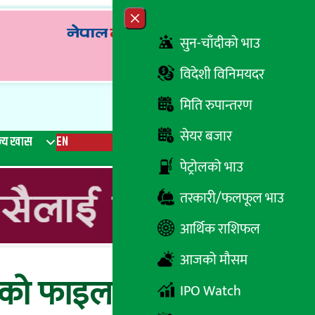
Close menu
सुन-चाँदीको भाउ
विदेशी विनिमयदर
मिति रुपान्तरण
सेयर बजार
्य खास
EN
रेडियो
Recent News
Trending News
Search
पेट्रोलको भाउ
तरकारी/फलफूल भाउ
आर्थिक राशिफल
आजको मौसम
णको फाइल पुन:
IPO Watch