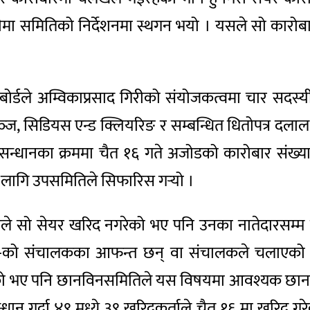
ीमा समितिको निर्देशनमा स्थगन भयो । यसले सो कारोबा
 बोर्डले अम्विकाप्रसाद गिरीको संयोजकत्वमा चार सदस
्‍ज, सिडियस एन्ड क्लियरिङ र सम्बन्धित धितोपत्र दलाल 
सन्धानका क्रममा चैत १६ गते अजोडको कारोबार संख्या
गि उपसमितिले सिफारिस गर्‍यो ।
े सो सेयर खरिद नगरेको भए पनि उनका नातेदारसम्म छ
-को संचालकका आफन्त छन् वा संचालकले चलाएको समूह
को भए पनि छानविनसमितिले यस विषयमा आवश्यक छानवि
्धान गर्दा ४९ मध्ये ३९ खरिदकर्ताले चैत १६ मा खरिद ग