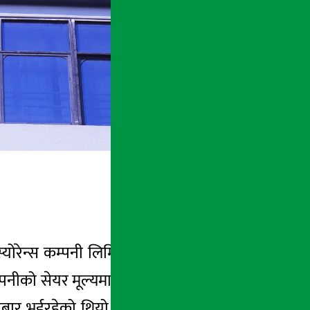
स्योरेन्स कम्पनी लिमिटेडको सञ्‍चालक समितिको
म्पनीको सेयर मूल्यमा अस्वाभाविक वृद्धि भइरहेको
रोबार भईरहेको थियो । अझ सञ्‍चालक समितिको