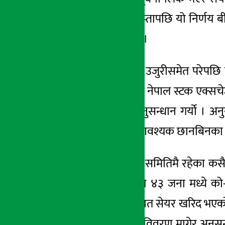
निर्णय भएको एक हप्तापछि यो निर्णय ब
गर्ने थप आधार दियो ।
यस विषयमा बोर्डमा उजुरीसमेत परेपछि
अनुसन्धानका क्रममा नेपाल स्टक एक्सचेञ
यस विषयमा थप अनुसन्धान गर्यो । अनु
भएको देखिएकाले आवश्यक छानबिनका ला
कम्पनीको संचालक समितिमै रहेका कसैल
खरिद गरेका दुई सय ४३ जना मध्ये को
एकैदिन ८३.८९ प्रतिशत सेयर खरिद भए
नेप्से युजर आइडी र विवरण मागेर अनुसन