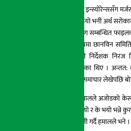
काठमाडौँ । युनाईटेड इन्स्योरेन्ससँग 
अर्थ सरोकार
प्रतिवेदन किन लुकाइयो भनी अर्थ सरोका
१४ जेष्ठ २०८०, आईत
निर्देशनमा सो केससँग सम्बन्धित फाइल
उजुरीपछि यस विषयमा छानविन समिति गठ
तत्कालीन कार्यकारी निर्देशक निरज
अभिव्यक्तिसमेत दिएका थिए । अन्तत:
सरोकारले फलोअप समाचार लेखेपछि बोर्ड
बोर्ड अध्यक्ष रमेश हमालले अजोडको केस
अजोडको केस के थियो र के भयो भन्ने कुर
सरोकारसँग कुराकानी गर्दै हमालले भने ।