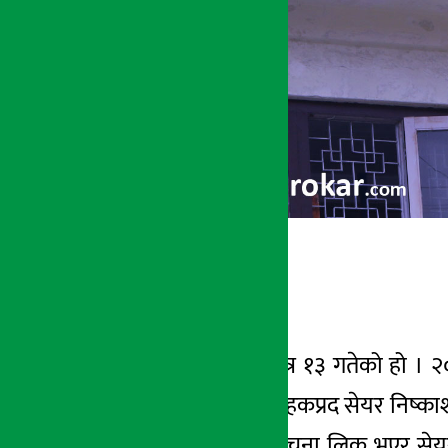
भएको के थियो ?
कुरा २०७७ साल चैत्र १३ गतेको हो । २
बैठकले ५० प्रतिशत हकप्रद सेयर निष्काशन
थियो । अर्थात यो सूचना लिक भएर से