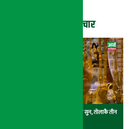
ताजा समाचार
एकैदिन ४ हजार ८ सय रुपैयाँले बढ्यो सुन, तोलाकै तीन
लाख नाघ्यो