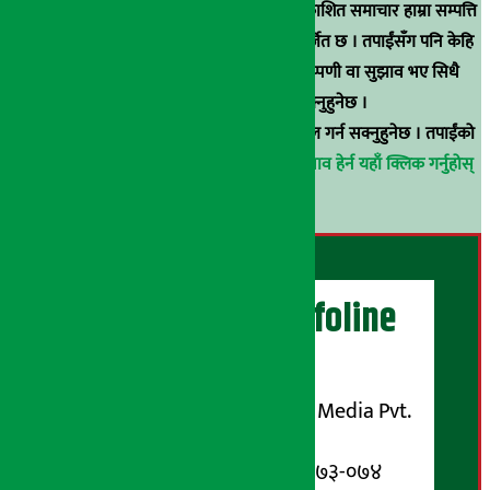
स्रोत खुलाइएका बाहेक अर्थ सरोकार डटकममा प्रकाशित समाचार हाम्रा सम्पत्ति
हुन् । कुनै पनि खालको पुन: प्रकाशन / प्रशारण बर्जित छ । तपाईंसँग पनि केहि
समाचार छन्, वा हाम्रा समाचारप्रति कुनै टिकाटिप्पणी वा सुझाव भए सिधै
९८५१००६६४८मा सम्पर्क गर्न सक्नुहुनेछ ।
वा
arthasarokarnews@gmail.com
मा ई-मेल गर्न सक्नुहुनेछ । तपाईंको
परिचय गोप्य राखिनेछ ।
अर्थ सरोकार समाचार प्रभाव हेर्न यहाँ क्लिक गर्नुहोस्
।
अर्थ सरोकार Infoline
सञ्चालक/ प्रकाशक
शुभम् मिडिया प्रालि (Shubham Media Pvt.
Ltd.)
सूचना विभाग दर्ता नम्बर : १३३-०७३-०७४