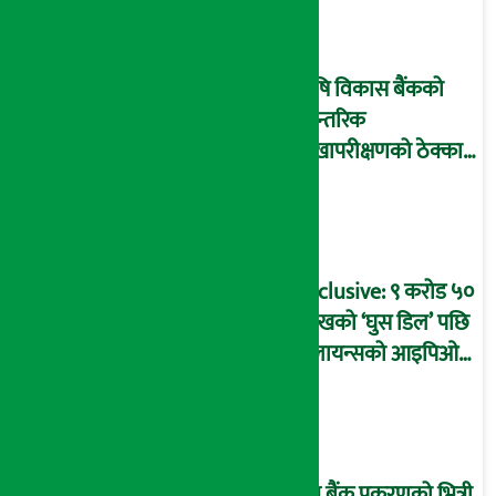
आइडी नम्बर २२७४
माष्टरमाइन्ड !
कृषि विकास बैंकको
आन्तरिक
लेखापरीक्षणको ठेक्का
प्रक्रिया पनि ‘विवाद’मा,
बदनियत बोकेर
कार्यविधि बनाएको
आरोप !
Exclusive: ९ करोड ५०
लाखको ‘घुस डिल’ पछि
रिलायन्सको आइपिओ
अनुमति दिएको
दाबीसहित अख्तियारमा
उजुरी !
प्रभु बैंक प्रकरणको भित्री