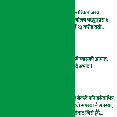
आन्तरिक राजस्व
कार्यालय भद्रपुरद्वारा ४
अर्ब ९३ करोड बढी
राजस्व संकलन
बढ्दै ग्यासको आयात,
हट्दै अभाव !
राष्ट्र बैंकले पनि इसेवाभित्र
देख्यो समस्या नै समस्या,
हिरोबाट जिरो हुँदै