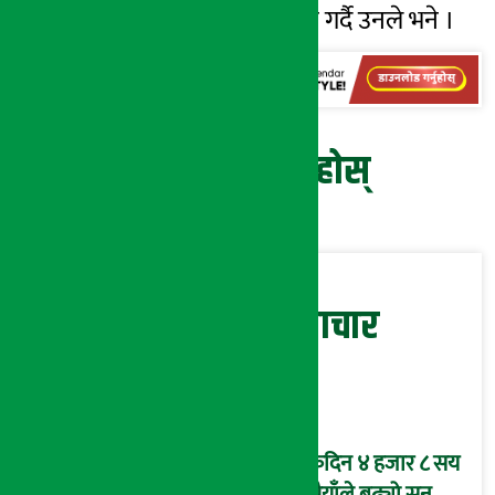
डटकमसँग कुराकानी गर्दै उनले भने ।
प्रतिक्रिया दिनुहोस्
सम्बन्धित समाचार
एकैदिन ४ हजार ८ सय