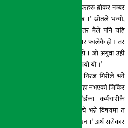
सबैभन्दा बढी ती सेयरहरु ब्रोकर नम्बर
५८ बाट बेचिएको छ ।’ स्रोतले भन्यो,
‘भन्न त नमिल्ने हो तर मैले पनि यहि
सूचना पाएर थोरै सेयर फालेकै हो । तर
यो सरासर अपराध हो । जो अगुवा उही
बाटो के जातिजस्तो भयो यो ।’
यता बोर्डका प्रवक्ता निरज गिरीले भने
आफुलाई यसबारे थाहा नभएको जिकिर
गरेका छन् । ‘बोर्डका कर्मचारीकै
साथीभाईले सेयर बेचे भन्ने विषयमा त
मलाई केहि थाहा भएन ।’ अर्थ सरोकार