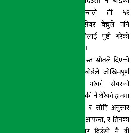
विज्ञप्ति आउनु र दिउँसो नै बोर्डका
कर्मचारीका आफन्तले ती ५१
कम्पनीका प्राय: सेयर बेच्नुले पनि
बोर्डभित्रको बदमासीलाई पुष्टी गरेको
विश्लेषण गरिएको छ ।
धितोपत्र बोर्डकै विश्वस्त स्रोतले दिएको
जानकारी अनुसार बोर्डले जोखिमपूर्ण
भनेर सार्वजनिक गरेको सेयरको
विवरण सोमबार बेलुकी नै धेरैको हातमा
पुगिसकेको थियो । र सोहि अनुसार
बोर्डका कर्मचारीका आफन्त, र तिनका
साथीभाईले मंगलबार दिउँसो नै यी