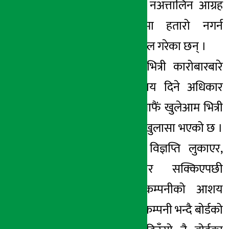
बोर्डको विज्ञप्तिबाट नअत्तालिन आग्रह
गर्दै सेयर बिक्रीमा हतारो नगर्न
लगानीकर्तालाई अपिल गरेका छन् ।
यता बजारमा हुने भित्री कारोबारबारे
छानविन गरेर सजाय दिने अधिकार
राख्ने धितोपत्र बोर्ड आफैं खुलेआम भित्री
कारोबारमा लागेको खुलासा भएको छ ।
सोमबार नै तयार विज्ञप्ति लुकाएर,
मंगलबारको बजार सक्किएपछी
चलखेल भएका कम्पनीको आशय
देखाएर जोखिमपूर्ण कम्पनी भन्दै बोर्डको