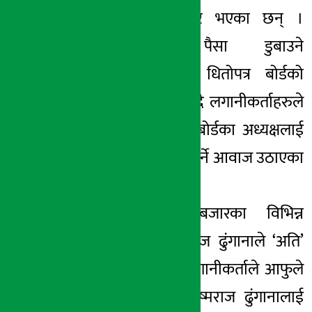
लगानीकर्ताहरु रुष्ट भएका छन् ।
लगानीकर्ताको पैसा डुबाउने
बदनियतका साथ धितोपत्र बोर्डको
विज्ञप्ति आएको भन्दै लगानीकर्ताहरुले
विशेषगरी धितोपत्र बोर्डका अध्यक्षलाई
पदबाट बर्खास्त गर्नुपर्ने आवाज उठाएका
छन् ।
यसैबीच सेयर बजारका विभिन्न
फोरमहरुमा भीष्मराज ढुंगानाले ‘अति’
गरेको भन्दै केहि लगानीकर्ताले आफुले
अर्थमन्त्री समक्ष भीष्मराज ढुंगानालाई