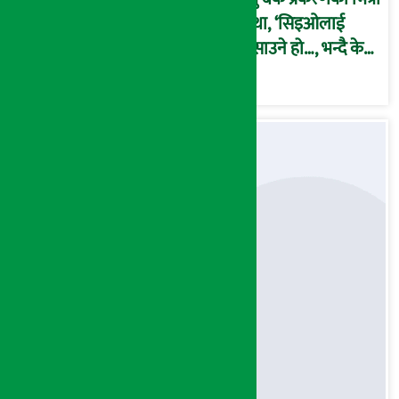
कथा, ‘सिइओलाई
फसाउने हो…, भन्दै के
मात्र गरेनन् मणिरामले ?,
अन्तत: आफैँ जाकिए’