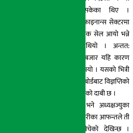
कम्पनीहरु फालिसकेका थिए ।
बजारमा विशेषगरी फाइनान्स सेक्टरमा
किन एकाएक प्यानिक सेल आयो भन्ने
जिज्ञासा धेरैलाई थियो । अन्तत:
निरन्तर बढिरहेको बजार यहि कारण
थोरै करेक्सनसमेत भयो । यसको भित्री
कारण भने धितोपत्र बोर्डबाट विज्ञप्तिको
सूचना चुहिएको स्रोतको दाबी छ ।
‘छानविन गर्ने हो भने अध्यक्षज्युका
आफन्त, अन्य कर्मचारीका आफन्तले ती
कम्पनीका सेयर बेचेको देखिन्छ ।