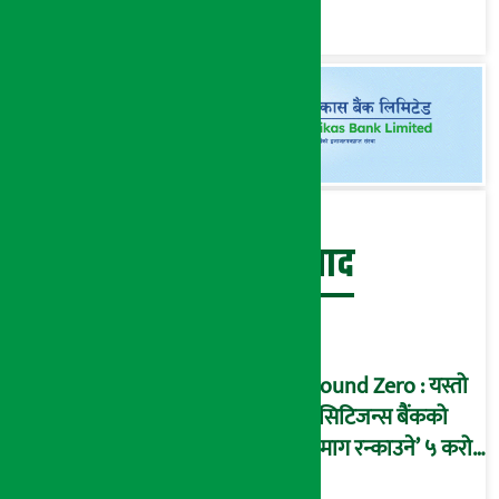
‘कोल्याप्स’ हुने जोखिम !
(भिडियो ब्रिफिङ)
बेथिति मुर्दाबाद
Ground Zero : यस्तो
छ सिटिजन्स बैंकको
‘दिमाग रन्काउने’ ५ करोड
घोटालाको नालीबेली,