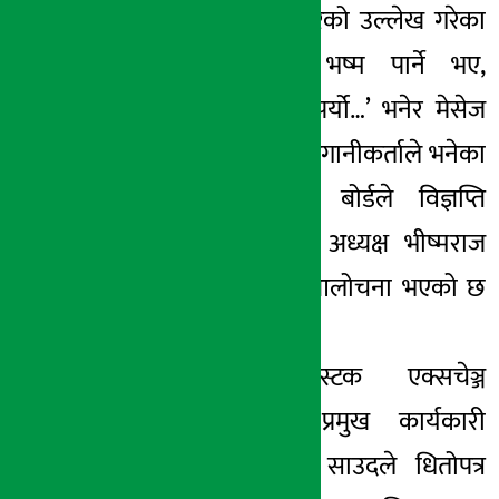
बर्खास्त गर्न माग गरेको उल्लेख गरेका
छन् । ‘भीष्मले भष्म पार्ने भए,
घोक्रेठ्याक लगाउनुपर्यो…’ भनेर मेसेज
पठाएको छु । एक लगानीकर्ताले भनेका
छन् । यसो त बोर्डले विज्ञप्ति
निकालेसँगै बोर्डका अध्यक्ष भीष्मराज
ढुंगानाको चौतर्फी आलोचना भएको छ
।
यता नेपाल स्टक एक्सचेञ्ज
लिमिटेड(नेप्से)का प्रमुख कार्यकारी
अधिकृत चन्द्रसिंह साउदले धितोपत्र