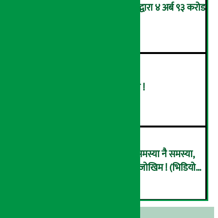
आन्तरिक राजस्व कार्यालय भद्रपुरद्वारा ४ अर्ब ९३ करोड
बढी राजस्व संकलन
४
बढ्दै ग्यासको आयात, हट्दै अभाव !
५
राष्ट्र बैंकले पनि इसेवाभित्र देख्यो समस्या नै समस्या,
हिरोबाट जिरो हुँदै ‘कोल्याप्स’ हुने जोखिम ! (भिडियो
६
ब्रिफिङ)