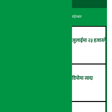
अर्थ सरोकार
२४ श्रावण २०८३, आईतबार
कमजोर बन्दै अमेरिकी श्रम बजार, जुलाईमा २३ हजारले
घट्यो रोजगारीको संख्या
२
ग्यासको कालोबजारी रोक्न ग्यास डिपोमा सादा
पोसाकका प्रहरी परिचालन !
३