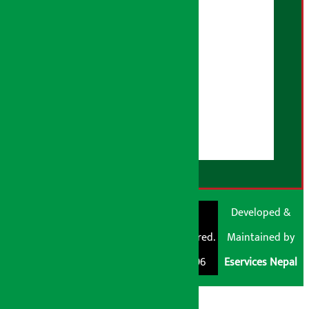
भूलसुधार नीति
विज्ञापन नीति
AI नीति
हाम्रो बारेमा
युजर गाइडलाइन्स
डिस्क्लेमर नोट
RSS Feed
© Shubham Media
Artha Sarokar®
Developed &
Pvt. Ltd. All Rights
Trademark Registered.
Maintained by
Reserved 2026.
Regd. No. : 047796
Eservices Nepal