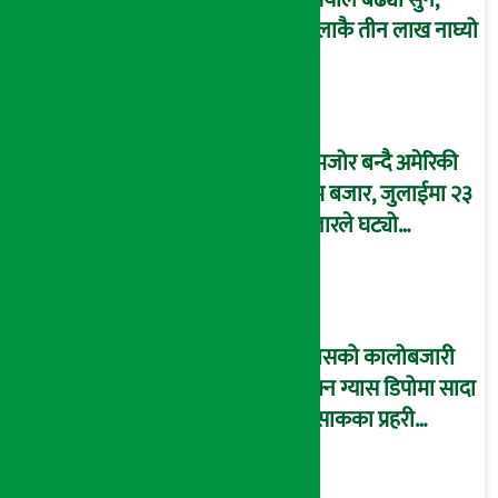
रुपैयाँले बढ्यो सुन,
तोलाकै तीन लाख नाघ्यो
कमजोर बन्दै अमेरिकी
श्रम बजार, जुलाईमा २३
हजारले घट्यो
रोजगारीको संख्या
ग्यासको कालोबजारी
रोक्न ग्यास डिपोमा सादा
पोसाकका प्रहरी
परिचालन !