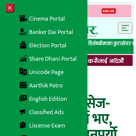
Skip to content
Close menu
Cinema Portal
Banker Dai Portal
सबै समाचार
बेथिति मुर्दाबाद
बैंकिङ विशेष
लघुवित्त विशेष
बीमाका कुरा
सेयर ब
Election Portal
Share Dhani Portal
Unicode Page
अर्थमन्त्रीलाई
Aarthik Patro
लगानीकर्ताको मेसेज-
English Edition
Classified Ads
‘भीष्मले भष्म पार्ने भए,
Liscense Exam
घोक्रेठ्याक लगाउनुपर्यो…