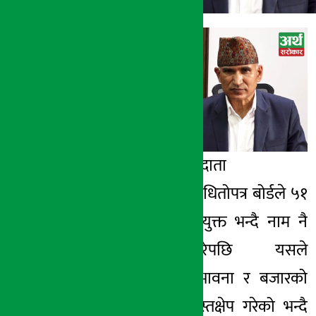
अर्थ सरोकार
१ असार २०७८, मंगल
अर्थ सरोकार सम्बाददाता
काठमाण्डौ । नेपाल धितोपत्र बोर्डले ५१
कम्पनीलाई जोखिमयुक्त भन्दै नाम नै
सार्वजनिक गरेपछि यसले
लगानीकर्ताहरुको भावना र बजारको
स्वतन्त्रतालाई नै हस्तक्षेप गरेको भन्दै