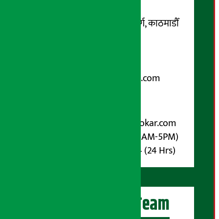
सम्पर्क ठेगाना:
कोटेश्वर-३२, बासुकी नगर मार्ग, काठमाडौँ
फोन नम्बर : ०१-५१९९१०८ /
९८५१००६६४८
Email:
arthasarokarnews@gmail.com
पोष्ट बक्स नम्बर : ४०७०
विज्ञापनका लागि:
Email :
info@arthasarokar.com
Phone : 9851017914 (10AM-5PM)
Whatsapp : 9851017914 (24 Hrs)
अर्थ सरोकार Team