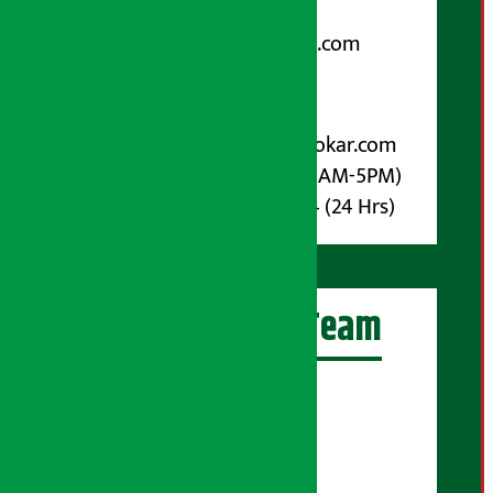
Email:
arthasarokarnews@gmail.com
पोष्ट बक्स नम्बर : ४०७०
विज्ञापनका लागि:
Email :
info@arthasarokar.com
Phone : 9851017914 (10AM-5PM)
Whatsapp : 9851017914 (24 Hrs)
अर्थ सरोकार Team
प्रधान सम्पादक:
सुरज प्याकुरेल
कार्यकारी सम्पादक: