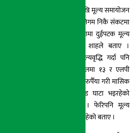
निकै लामो समयदेखि मूल्य समायोजन
नगरेकोले आयल निगम निकै संकटमा
परेकोले एक महिनामा दुईपटक मूल्य
समायोजन गरेको शाहले बताए ।
पछिल्लो पटक मूल्यवृद्धि गर्दा पनि
पेट्रोलमा १७, डिजेलमा १३ र एलपी
ग्याँसमा ६ सय ५७ रुपैँया गरी मासिक
५ अर्ब २० कारोड घाटा भइरहेको
शाहको दाबी छ । फेरिपनि मूल्य
वृद्धिको विकल्प नरहेको बताए ।