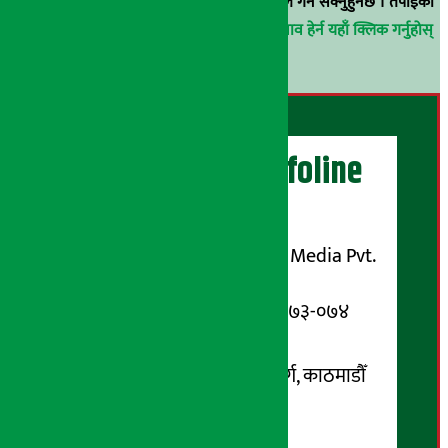
वा
arthasarokarnews@gmail.com
मा ई-मेल गर्न सक्नुहुनेछ । तपाईंको
परिचय गोप्य राखिनेछ ।
अर्थ सरोकार समाचार प्रभाव हेर्न यहाँ क्लिक गर्नुहोस्
।
अर्थ सरोकार Infoline
सञ्चालक/ प्रकाशक
शुभम् मिडिया प्रालि (Shubham Media Pvt.
Ltd.)
सूचना विभाग दर्ता नम्बर : १३३-०७३-०७४
सम्पर्क ठेगाना:
कोटेश्वर-३२, बासुकी नगर मार्ग, काठमाडौँ
फोन नम्बर : ०१-५१९९१०८ /
९८५१००६६४८