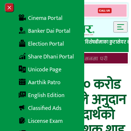
Skip to content
Close menu
Cinema Portal
Banker Dai Portal
सबै समाचार
बेथिति मुर्दाबाद
बैंकिङ विशेष
लघुवित्त विशेष
बीमाका कुरा
सेयर ब
Election Portal
Share Dhani Portal
Unicode Page
‘मासिक ५ अर्ब २० करोड
Aarthik Patro
घाटा छ, सरकारले अनुदान
English Edition
Classified Ads
दिए पेट्रोलियम पदार्थको
Liscense Exam
मूल्य घट्छ’: निर्देशक शाह