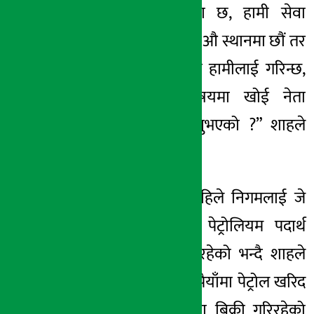
ठूलो सेवा सुविधा छ, हामी सेवा
सुविधा पाउनेमा ११ औ स्थानमा छौं तर
सबैभन्दा बढी तारो हामीलाई गरिन्छ,
अन्य क्षेत्रको विषयमा खोई नेता
कार्यकर्ताहरु बोल्नुभएको ?” शाहले
भने ।
निर्देशक शाहले अहिले निगमलाई जे
आरोप लागे पनि पेट्रोलियम पदार्थ
घाटामा बिक्री गरिरहेको भन्दै शाहले
भने, “१ सय ५३ रुपैयाँमा पेट्रोल खरिद
गरेर १ सय ३६ मा बिक्री गरिरहेको