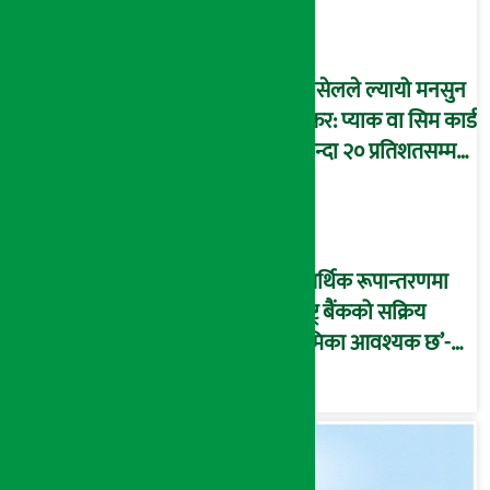
एनसेलले ल्यायो मनसुन
अफर: प्याक वा सिम कार्ड
किन्दा २० प्रतिशतसम्म
क्यासब्याक पाइने
‘आर्थिक रूपान्तरणमा
राष्ट्र बैंकको सक्रिय
भूमिका आवश्यक छ’-
अर्थमन्त्री वाग्ले