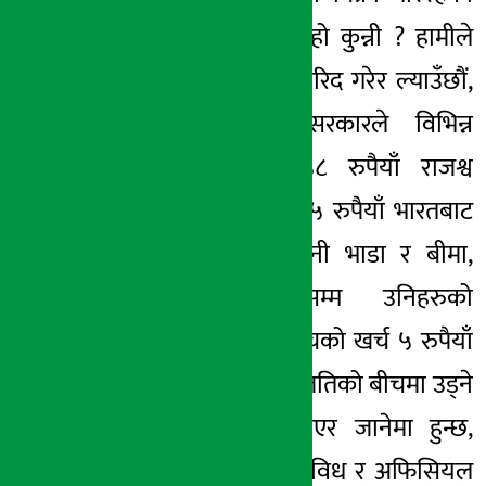
कुरा कसले बुझ्ने हो कुन्नी ? हामीले
भारतबाट ८३ मा खरिद गरेर ल्याउँछौं,
त्यसमा नेपाल सरकारले विभिन्न
शिर्षकमा गरेर ५८ रुपैयाँ राजश्व
लगाउँने गरेको छ, ५ रुपैयाँ भारतबाट
थानकोटसम्म ढुवानी भाडा र बीमा,
डिपोबाट डिलरसम्म उनिहरुको
कमिसन र त्यसबीचको खर्च ५ रुपैयाँ
७० देखि ८० पैसा जतिको बीचमा उड्ने
वा बास्पिकरण भएर जानेमा हुन्छ,
तलब–भत्ता, सेवासुविध र अफिसियल