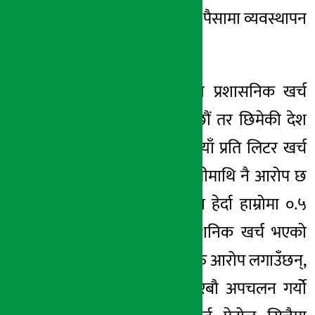
खर्च प्रति लिटर ७० पैसामा व्यवस्थापन
गर्ने गरेका छौं ।
हामीले ७० पैसामा प्रशासनिक खर्च
व्यवस्थापन गरेकाछौं तर छिमेकी देश
भारतमा भने २ रुपैयाँ प्रति लिटर खर्च
गर्छन्, तर अझै हामीमाथि नै आरोप छ
। सेल्सकै भोलुममा हेर्दा हाम्रोमा ०.५
प्रतिशत पनि प्रसाशनिक खर्च भएको
छैन, अनि मानिसहरु आरोप लगाउँछन्,
आयल निगमले अरबौ अपचलन गर्योे