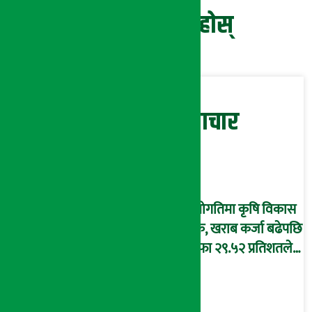
प्रतिक्रिया दिनुहोस्
सम्बन्धित समाचार
उँधोगतिमा कृषि विकास
बैंक, खराब कर्जा बढेपछि
नाफा २९.५२ प्रतिशतले
घट्यो, ओरालो लाग्दै
इपिएस !