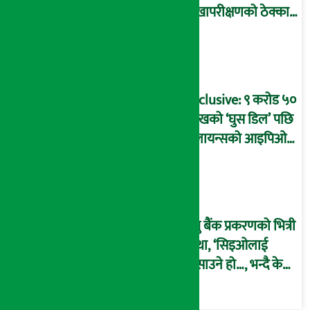
लेखापरीक्षणको ठेक्का
प्रक्रिया पनि ‘विवाद’मा,
बदनियत बोकेर
कार्यविधि बनाएको
आरोप !
Exclusive: ९ करोड ५०
लाखको ‘घुस डिल’ पछि
रिलायन्सको आइपिओ
अनुमति दिएको
दाबीसहित अख्तियारमा
उजुरी !
प्रभु बैंक प्रकरणको भित्री
कथा, ‘सिइओलाई
फसाउने हो…, भन्दै के
मात्र गरेनन् मणिरामले ?,
अन्तत: आफैँ जाकिए’