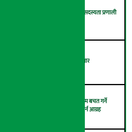
पुरानो ढर्राबाट माथि उठ्दै एमाले, सदस्यता प्रणाली
पूर्णतः ‘डिजिटल’ बनाइने !
२
‘डिजिटल’ बन्दै खुला बजार कारोबार
३
सहकारीमा १ करोड भन्दा बढी रकम बचत गर्ने
बचतकर्तालाई स्वघोषणा फारम भर्न आग्रह
४