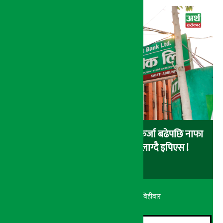
उँधोगतिमा कृषि विकास बैंक, खराब कर्जा बढेपछि नाफा
२९.५२ प्रतिशतले घट्यो, ओरालो लाग्दै इपिएस !
अर्थ सरोकार
२१ श्रावण २०८३, बिहीबार