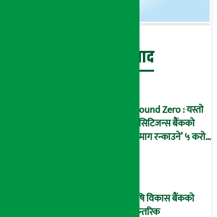
बेथिति मुर्दाबाद
Ground Zero : यस्तो
छ सिटिजन्स बैंकको
‘दिमाग रन्काउने’ ५ करोड
घोटालाको नालीबेली,
आइडी नम्बर २२७४
माष्टरमाइन्ड !
कृषि विकास बैंकको
आन्तरिक