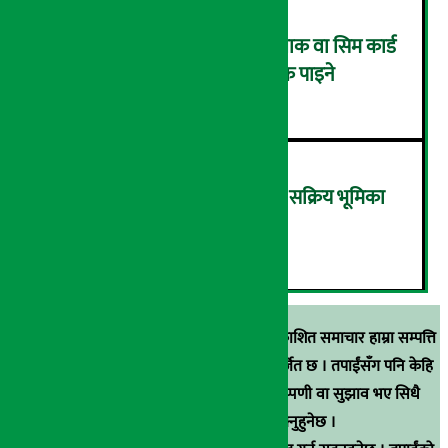
एनसेलले ल्यायो मनसुन अफर: प्याक वा सिम कार्ड
किन्दा २० प्रतिशतसम्म क्यासब्याक पाइने
५
‘आर्थिक रूपान्तरणमा राष्ट्र बैंकको सक्रिय भूमिका
आवश्यक छ’- अर्थमन्त्री वाग्ले
६
स्रोत खुलाइएका बाहेक अर्थ सरोकार डटकममा प्रकाशित समाचार हाम्रा सम्पत्ति
हुन् । कुनै पनि खालको पुन: प्रकाशन / प्रशारण बर्जित छ । तपाईंसँग पनि केहि
समाचार छन्, वा हाम्रा समाचारप्रति कुनै टिकाटिप्पणी वा सुझाव भए सिधै
९८५१००६६४८मा सम्पर्क गर्न सक्नुहुनेछ ।