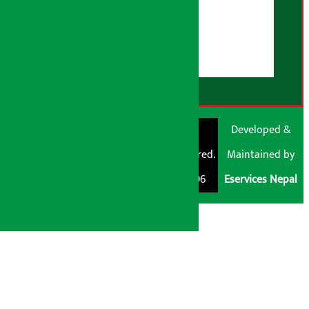
युजर गाइडलाइन्स
डिस्क्लेमर नोट
RSS Feed
© Shubham Media
Artha Sarokar®
Developed &
Pvt. Ltd. All Rights
Trademark Registered.
Maintained by
Reserved 2026.
Regd. No. : 047796
Eservices Nepal