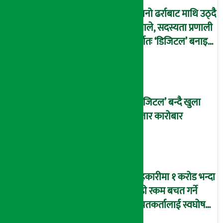
पुरानो ढर्राबाट माथि उठ्दै
एमाले, सदस्यता प्रणाली
पूर्णतः ‘डिजिटल’ बनाइने
!
‘डिजिटल’ बन्दै खुला
बजार कारोबार
सहकारीमा १ करोड भन्दा
बढी रकम बचत गर्ने
बचतकर्तालाई स्वघोषणा
फारम भर्न आग्रह