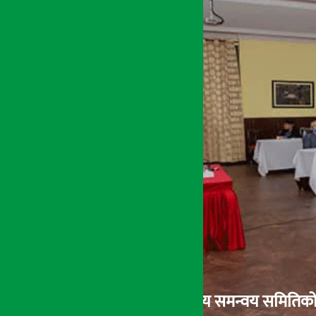
पुन: लकडाउन लम्ब्याउने उच्चस्तरीय समन्वय समितिको तय