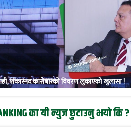
कारवाही, शंकास्पद कारोबारको विवरण लुकाएको खुलासा !
NKING का यी न्युज छुटाउनु भयो कि ?