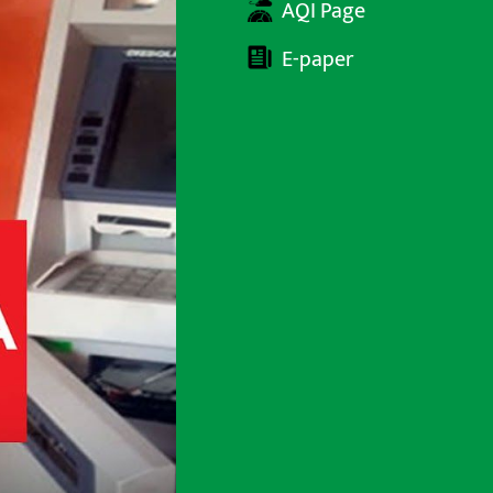
AQI Page
E-paper