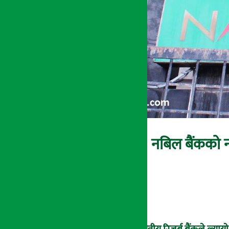
नबिल बैंकको नय