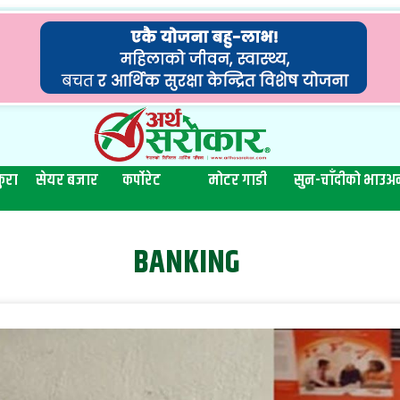
ुरा
सेयर बजार
कर्पोरेट
मोटर गाडी
सुन-चाँदीको भाउ
अन
BANKING