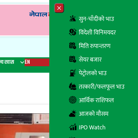
Close menu
सुन-चाँदीको भाउ
विदेशी विनिमयदर
मिति रुपान्तरण
सेयर बजार
्य खास
EN
रेडियो
Recent News
Trending News
Search
पेट्रोलको भाउ
तरकारी/फलफूल भाउ
आर्थिक राशिफल
आजको मौसम
IPO Watch