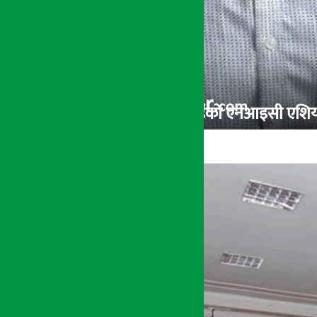
यसरी फेल भयो २२ बर्षीय घरज्वाईंको एनआइसी एशिया बै