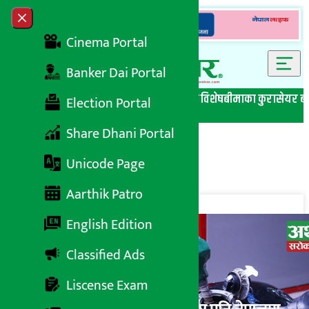
Skip to content
Close menu
Cinema Portal
Banker Dai Portal
सबै समाचार
बेथिति मुर्दाबाद
बैंकिङ विशेष
लघुवित्त विशेष
बीमाका कुरा
सेयर ब
Election Portal
Share Dhani Portal
SPECIAL
Unicode Page
Aarthik Patro
English Edition
Classified Ads
Liscense Exam