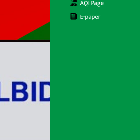
AQI Page
E-paper