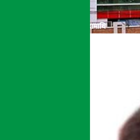
प्रभु बैंकको खुद नाफा एक अर्ब भन्दामाथि