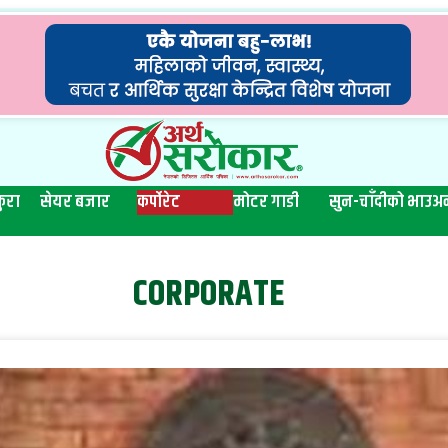
ुरा
सेयर बजार
कर्पोरेट
मोटर गाडी
सुन-चाँदीको भाउ
अन
CORPORATE