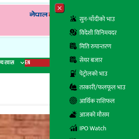
Close menu
सुन-चाँदीको भाउ
विदेशी विनिमयदर
मिति रुपान्तरण
सेयर बजार
्य खास
EN
रेडियो
Recent News
Trending News
Search
पेट्रोलको भाउ
तरकारी/फलफूल भाउ
आर्थिक राशिफल
आजको मौसम
IPO Watch