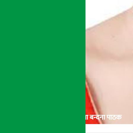
एनसीसी बैंकको नायब महाप्रबन्धमा बन्दना पाठक