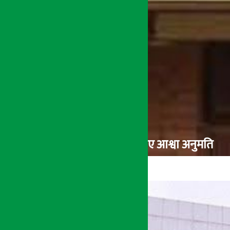
२१ बाणिज्य र नौं विकास बैंकले पाए आश्वा अनुमति