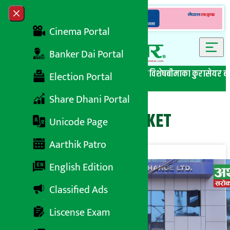
Skip to content
Close menu
Cinema Portal
Banker Dai Portal
सबै समाचार
बेथिति मुर्दाबाद
बैंकिङ विशेष
लघुवित्त विशेष
बीमाका कुरा
सेयर ब
Election Portal
Share Dhani Portal
SHARE MARKET
Unicode Page
Aarthik Patro
English Edition
Classified Ads
Liscense Exam